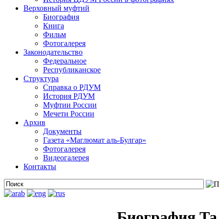
Верховный муфтий
Биография
Книга
Фильм
Фотогалерея
Законодательство
Федеральное
Республиканское
Структура
Справка о РДУМ
История РДУМ
Муфтии России
Мечети России
Архив
Документы
Газета «Маглюмат аль-Булгар»
Фотогалерея
Видеогалерея
Контакты
Биография Та