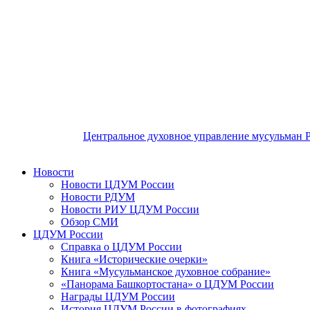
Центральное духовное управление мусульман 
Новости
Новости ЦДУМ России
Новости РДУМ
Новости РИУ ЦДУМ России
Обзор СМИ
ЦДУМ России
Справка о ЦДУМ России
Книга «Исторические очерки»
Книга «Мусульманское духовное собрание»
«Панорама Башкортостана» о ЦДУМ России
Награды ЦДУМ России
История ЦДУМ России в фотографиях