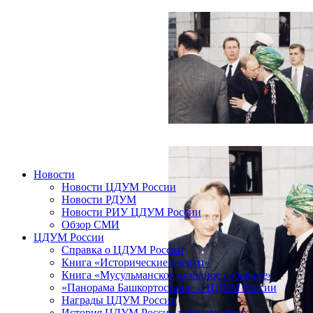
Новости
Новости ЦДУМ России
Новости РДУМ
Новости РИУ ЦДУМ России
Обзор СМИ
ЦДУМ России
Справка о ЦДУМ России
Книга «Исторические очерки»
Книга «Мусульманское духовное собрание»
«Панорама Башкортостана» о ЦДУМ России
Награды ЦДУМ России
История ЦДУМ России в фотографиях