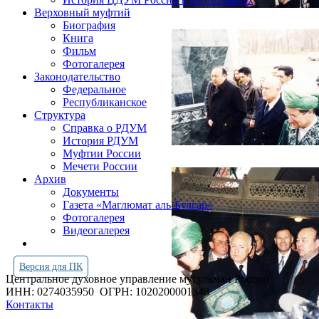
Верховный муфтий
Биография
Книга
Фильм
Фотогалерея
Законодательство
Федеральное
Республиканское
Структура
Справка о РДУМ
История РДУМ
Муфтии России
Мечети России
Архив
Документы
Газета «Маглюмат аль-Булгар»
Фотогалерея
Видеогалерея
Версия для ПК
Центральное духовное управление мусульман России
ИНН: 0274035950
ОГРН: 1020200001348
Контакты