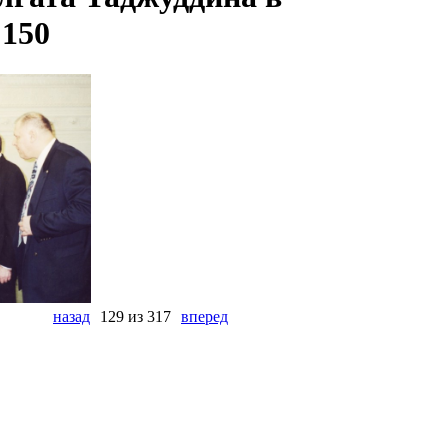
 150
назад
129 из 317
вперед