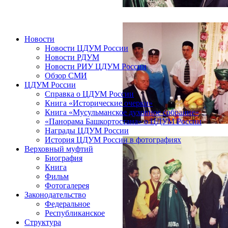
Новости
Новости ЦДУМ России
Новости РДУМ
Новости РИУ ЦДУМ России
Обзор СМИ
ЦДУМ России
Справка о ЦДУМ России
Книга «Исторические очерки»
Книга «Мусульманское духовное собрание»
«Панорама Башкортостана» о ЦДУМ России
Награды ЦДУМ России
История ЦДУМ России в фотографиях
Верховный муфтий
Биография
Книга
Фильм
Фотогалерея
Законодательство
Федеральное
Республиканское
Структура