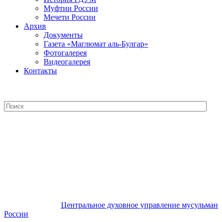
Муфтии России
Мечети России
Архив
Документы
Газета «Маглюмат аль-Булгар»
Фотогалерея
Видеогалерея
Контакты
Центральное духовное управление
мусульман России
Центральное духовное управление мусульман
России