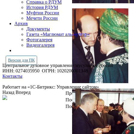
Справка о РДУМ
История РДУМ
Муфтии России
Мечети России
Архив
Документы
Газета «Маглюмат аль-Булгар»
Фотогалерея
Видеогалерея
Версия для ПК
Центральное духовное управление мусульман России
ИНН: 0274035950
ОГРН: 1020200001348
Контакты
Работает на «1С-Битрикс: Управление сайтом»
Назад
Вперед
Просмотров всего:
4263061
Посетителей сегодня:
3354
Посетителей в онлайн:
14