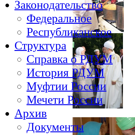
Законодательство
Федеральное
Республиканское
Структура
Справка о РДУМ
История РДУМ
Муфтии России
Мечети России
Архив
Документы