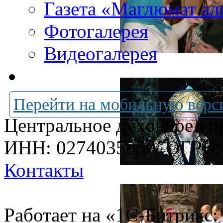
Газета «Маглюмат ал
Фотогалерея
Видеогалерея
Перейти на мобильную верс
Центральное духовное уп
ИНН: 0274035950
ОГРН:
Контакты
Работает на «1С-Битрикс: