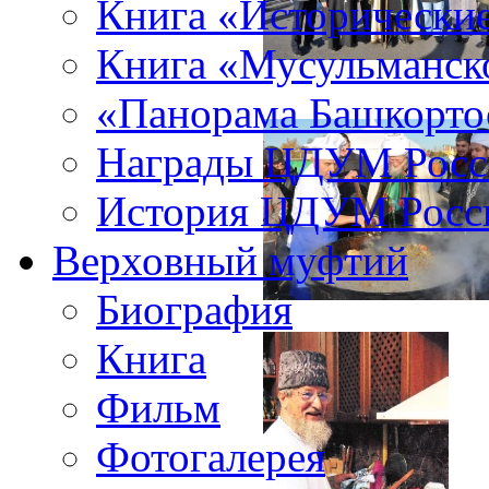
Книга «Исторические
Книга «Мусульманско
«Панорама Башкорто
Награды ЦДУМ Росс
История ЦДУМ Росси
Верховный муфтий
Биография
Книга
Фильм
Фотогалерея