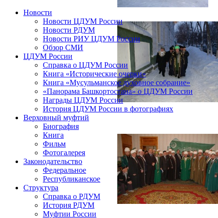
Новости
Новости ЦДУМ России
Новости РДУМ
Новости РИУ ЦДУМ России
Обзор СМИ
ЦДУМ России
Справка о ЦДУМ России
Книга «Исторические очерки»
Книга «Мусульманское духовное собрание»
«Панорама Башкортостана» о ЦДУМ России
Награды ЦДУМ России
История ЦДУМ России в фотографиях
Верховный муфтий
Биография
Книга
Фильм
Фотогалерея
Законодательство
Федеральное
Республиканское
Структура
Справка о РДУМ
История РДУМ
Муфтии России