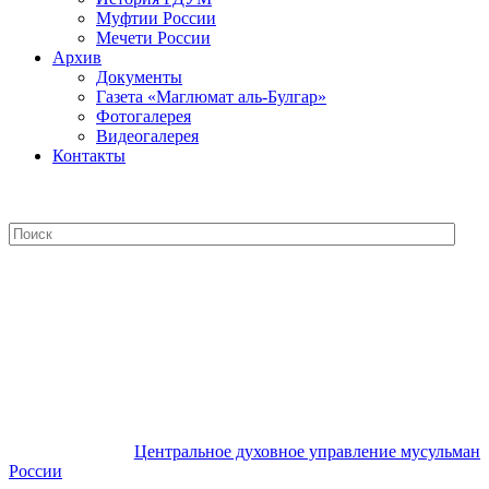
Муфтии России
Мечети России
Архив
Документы
Газета «Маглюмат аль-Булгар»
Фотогалерея
Видеогалерея
Контакты
Центральное духовное управление
мусульман России
Центральное духовное управление мусульман
России