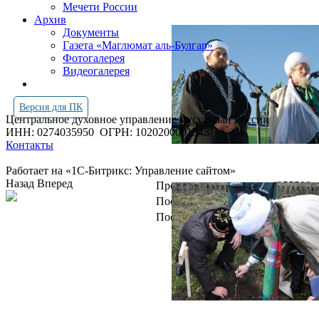
Мечети России
Архив
Документы
Газета «Маглюмат аль-Булгар»
Фотогалерея
Видеогалерея
Версия для ПК
Центральное духовное управление мусульман России
ИНН: 0274035950
ОГРН: 1020200001348
Контакты
Работает на «1С-Битрикс: Управление сайтом»
Назад
Вперед
Просмотров всего:
4255598
Посетителей сегодня:
624
Посетителей в онлайн:
19