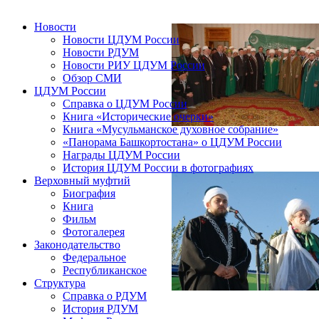
Новости
Новости ЦДУМ России
Новости РДУМ
Новости РИУ ЦДУМ России
Обзор СМИ
ЦДУМ России
Справка о ЦДУМ России
Книга «Исторические очерки»
Книга «Мусульманское духовное собрание»
«Панорама Башкортостана» о ЦДУМ России
Награды ЦДУМ России
История ЦДУМ России в фотографиях
Верховный муфтий
Биография
Книга
Фильм
Фотогалерея
Законодательство
Федеральное
Республиканское
Структура
Справка о РДУМ
История РДУМ