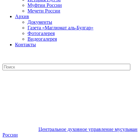
Муфтии России
Мечети России
Архив
Документы
Газета «Маглюмат аль-Булгар»
Фотогалерея
Видеогалерея
Контакты
Центральное духовное управление
мусульман России
Центральное духовное управление мусульман
России