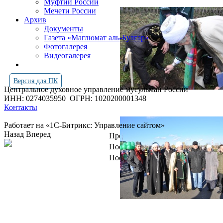
Муфтии России
Мечети России
Архив
Документы
Газета «Маглюмат аль-Булгар»
Фотогалерея
Видеогалерея
Версия для ПК
Центральное духовное управление мусульман России
ИНН: 0274035950
ОГРН: 1020200001348
Контакты
Работает на «1С-Битрикс: Управление сайтом»
Назад
Вперед
Просмотров всего:
4266363
Посетителей сегодня:
1696
Посетителей в онлайн:
15