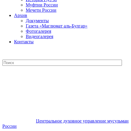
Муфтии России
Мечети России
Архив
Документы
Газета «Маглюмат аль-Булгар»
Фотогалерея
Видеогалерея
Контакты
Центральное духовное управление
мусульман России
Центральное духовное управление мусульман
России