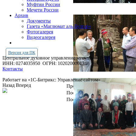
Муфтии России
Мечети России
Архив
Документы
Газета «Маглюмат аль-Булгар»
Фотогалерея
Видеогалерея
Версия для ПК
Центральное духовное управление мусульман России
ИНН: 0274035950
ОГРН: 1020200001348
Контакты
Работает на «1С-Битрикс: Управление сайтом»
Назад
Вперед
Просмотров всего:
4252706
Посетителей сегодня:
3243
Посетителей в онлайн:
14