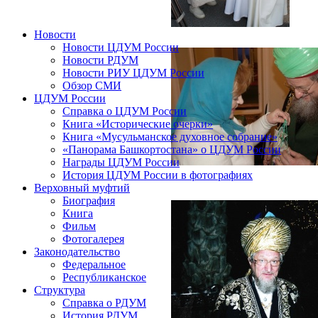
Новости
Новости ЦДУМ России
Новости РДУМ
Новости РИУ ЦДУМ России
Обзор СМИ
ЦДУМ России
Справка о ЦДУМ России
Книга «Исторические очерки»
Книга «Мусульманское духовное собрание»
«Панорама Башкортостана» о ЦДУМ России
Награды ЦДУМ России
История ЦДУМ России в фотографиях
Верховный муфтий
Биография
Книга
Фильм
Фотогалерея
Законодательство
Федеральное
Республиканское
Структура
Справка о РДУМ
История РДУМ