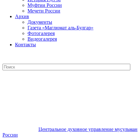
Муфтии России
Мечети России
Архив
Документы
Газета «Маглюмат аль-Булгар»
Фотогалерея
Видеогалерея
Контакты
Центральное духовное управление
мусульман России
Центральное духовное управление мусульман
России