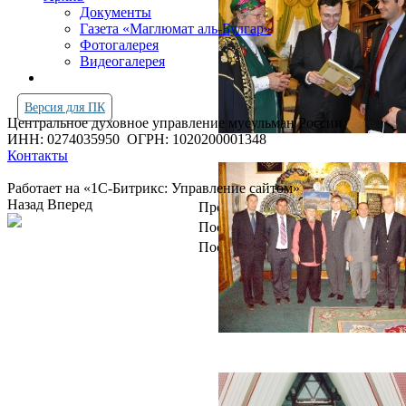
Документы
Газета «Маглюмат аль-Булгар»
Фотогалерея
Видеогалерея
Версия для ПК
Центральное духовное управление мусульман России
ИНН: 0274035950
ОГРН: 1020200001348
Контакты
Работает на «1С-Битрикс: Управление сайтом»
Назад
Вперед
Просмотров всего:
4249205
Посетителей сегодня:
6503
Посетителей в онлайн:
21