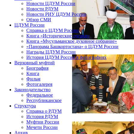
Новости ЦДУМ России
Новости РДУМ
Новости РИУ ЦДУМ России
Обзор СМИ
ЦДУМ России
Справка о ЦДУМ России
Книга «Исторические очерки»
Книга «Мусульманское духовное собрание»
«Панорама Башкортостана» о ЦДУМ России
Награды ЦДУМ России
История ЦДУМ России в фотографиях
Верховный муфтий
Биография
Книга
Фильм
Фотогалерея
Законодательство
Федеральное
Республиканское
Структура
Справка о РДУМ
История РДУМ
Муфтии России
Мечети России
Архив