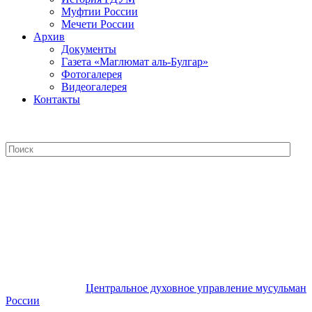
Муфтии России
Мечети России
Архив
Документы
Газета «Маглюмат аль-Булгар»
Фотогалерея
Видеогалерея
Контакты
Центральное духовное управление
мусульман России
Центральное духовное управление мусульман
России