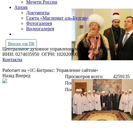
Мечети России
Архив
Документы
Газета «Маглюмат аль-Булгар»
Фотогалерея
Видеогалерея
Версия для ПК
Центральное духовное управление мусульман России
ИНН: 0274035950
ОГРН: 1020200001348
Контакты
Работает на «1С-Битрикс: Управление сайтом»
Назад
Вперед
Просмотров всего:
4259135
Посетителей сегодня:
4457
Посетителей в онлайн:
28