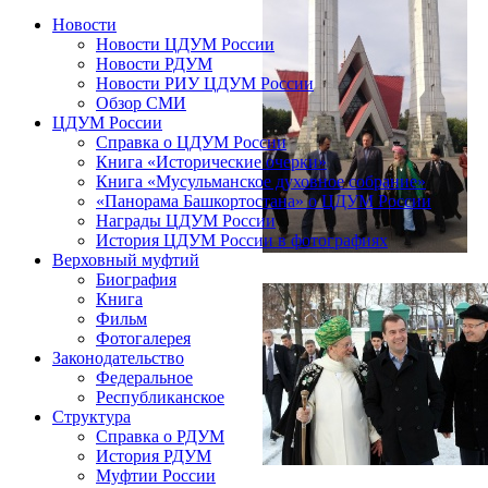
Новости
Новости ЦДУМ России
Новости РДУМ
Новости РИУ ЦДУМ России
Обзор СМИ
ЦДУМ России
Справка о ЦДУМ России
Книга «Исторические очерки»
Книга «Мусульманское духовное собрание»
«Панорама Башкортостана» о ЦДУМ России
Награды ЦДУМ России
История ЦДУМ России в фотографиях
Верховный муфтий
Биография
Книга
Фильм
Фотогалерея
Законодательство
Федеральное
Республиканское
Структура
Справка о РДУМ
История РДУМ
Муфтии России