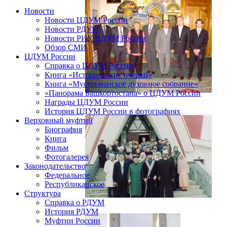
Новости
Новости ЦДУМ России
Новости РДУМ
Новости РИУ ЦДУМ России
Обзор СМИ
ЦДУМ России
Справка о ЦДУМ России
Книга «Исторические очерки»
Книга «Мусульманское духовное собрание»
«Панорама Башкортостана» о ЦДУМ России
Награды ЦДУМ России
История ЦДУМ России в фотографиях
Верховный муфтий
Биография
Книга
Фильм
Фотогалерея
Законодательство
Федеральное
Республиканское
Структура
Справка о РДУМ
История РДУМ
Муфтии России