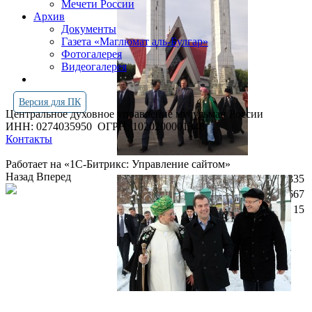
Мечети России
Архив
Документы
Газета «Маглюмат аль-Булгар»
Фотогалерея
Видеогалерея
Версия для ПК
Центральное духовное управление мусульман России
ИНН: 0274035950
ОГРН: 1020200001348
Контакты
Работает на «1С-Битрикс: Управление сайтом»
Назад
Вперед
Просмотров всего:
4266335
Посетителей сегодня:
1667
Посетителей в онлайн:
15