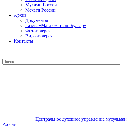
Муфтии России
Мечети России
Архив
Документы
Газета «Маглюмат аль-Булгар»
Фотогалерея
Видеогалерея
Контакты
Центральное духовное управление
мусульман России
Центральное духовное управление мусульман
России