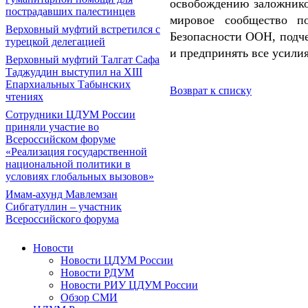
освобождению заложнико
пострадавших палестинцев
мировое сообщество п
Верховный муфтий встретился с
Безопасности ООН, подч
турецкой делегацией
и предпринять все усили
Верховный муфтий Талгат Сафа
Таджуддин выступил на ХIII
Епархиальных Табынских
Возврат к списку
чтениях
Сотрудники ЦДУМ России
приняли участие во
Всероссийском форуме
«Реализация государственной
национальной политики в
условиях глобальных вызовов»
Имам-ахунд Мавлемзан
Сибгатуллин – участник
Всероссийского форума
Новости
Новости ЦДУМ России
Новости РДУМ
Новости РИУ ЦДУМ России
Обзор СМИ