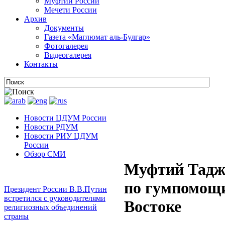
Муфтии России
Мечети России
Архив
Документы
Газета «Маглюмат аль-Булгар»
Фотогалерея
Видеогалерея
Контакты
Новости ЦДУМ России
Новости РДУМ
Новости РИУ ЦДУМ
России
Обзор СМИ
Муфтий Таджу
по гумпомощ
Президент России В.В.Путин
встретился с руководителями
Востоке
религиозных объединений
страны