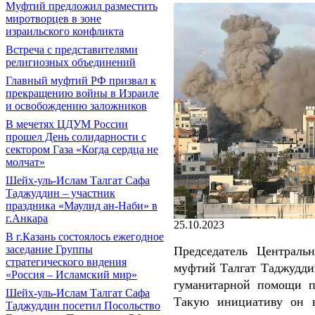
Муфтий предложил разместить
миротворцев в зоне
израильского конфликта
Встреча с представителями
религиозных объединений
Главный муфтий РФ призвал к
прекращению войны в Израиле
и освобождению заложников
В мечетях ЦДУМ России
прошел День солидарности с
сектором Газа «Когда сердца не
молчат»
Шейх-уль-Ислам Талгат Сафа
Таджуддин – участник
праздника «Маулид ан-Наби» в
г.Анкара
25.10.2023
В г.Казань состоялось ежегодное
заседание Группы
Председатель Централь
стратегического видения
муфтий Талгат Таджудди
«Россия – Исламский мир»
гуманитарной помощи п
Шейх-уль-Ислам Талгат Сафа
Такую инициативу он 
Таджуддин посетил Посольство