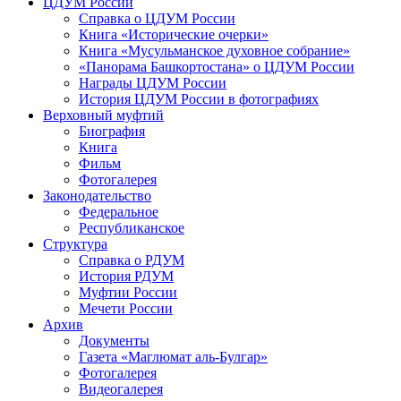
ЦДУМ России
Справка о ЦДУМ России
Книга «Исторические очерки»
Книга «Мусульманское духовное собрание»
«Панорама Башкортостана» о ЦДУМ России
Награды ЦДУМ России
История ЦДУМ России в фотографиях
Верховный муфтий
Биография
Книга
Фильм
Фотогалерея
Законодательство
Федеральное
Республиканское
Структура
Справка о РДУМ
История РДУМ
Муфтии России
Мечети России
Архив
Документы
Газета «Маглюмат аль-Булгар»
Фотогалерея
Видеогалерея