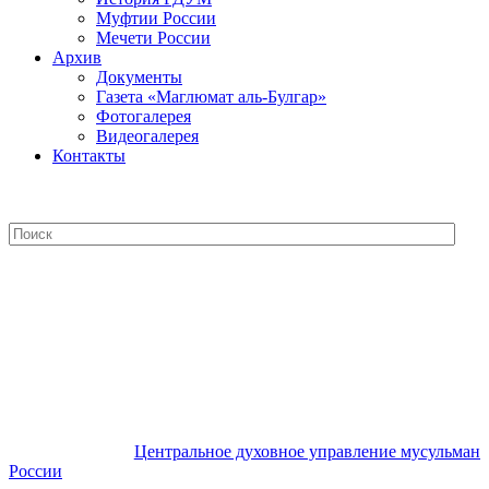
Муфтии России
Мечети России
Архив
Документы
Газета «Маглюмат аль-Булгар»
Фотогалерея
Видеогалерея
Контакты
Центральное духовное управление
мусульман России
Центральное духовное управление мусульман
России