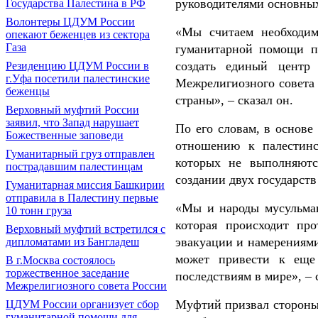
руководителями основны
Государства Палестина в РФ
Волонтеры ЦДУМ России
«Мы считаем необходим
опекают беженцев из сектора
Газа
гуманитарной помощи п
создать единый центр
Резиденцию ЦДУМ России в
г.Уфа посетили палестинские
Межрелигиозного совета
беженцы
страны», – сказал он.
Верховный муфтий России
заявил, что Запад нарушает
По его словам, в основ
Божественные заповеди
отношению к палестинс
Гуманитарный груз отправлен
которых не выполняют
пострадавшим палестинцам
создании двух государств
Гуманитарная миссия Башкирии
отправила в Палестину первые
«Мы и народы мусульман
10 тонн груза
которая происходит пр
Верховный муфтий встретился с
эвакуации и намерениям
дипломатами из Бангладеш
может привести к еще
В г.Москва состоялось
торжественное заседание
последствиям в мире», – 
Межрелигиозного совета России
Муфтий призвал стороны
ЦДУМ России организует сбор
гуманитарной помощи для