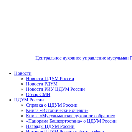
Центральное духовное управление мусульман 
Новости
Новости ЦДУМ России
Новости РДУМ
Новости РИУ ЦДУМ России
Обзор СМИ
ЦДУМ России
Справка о ЦДУМ России
Книга «Исторические очерки»
Книга «Мусульманское духовное собрание»
«Панорама Башкортостана» о ЦДУМ России
Награды ЦДУМ России
История ЦДУМ России в фотографиях