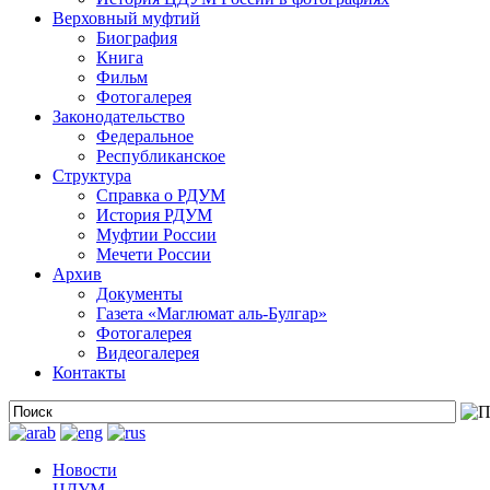
Верховный муфтий
Биография
Книга
Фильм
Фотогалерея
Законодательство
Федеральное
Республиканское
Структура
Справка о РДУМ
История РДУМ
Муфтии России
Мечети России
Архив
Документы
Газета «Маглюмат аль-Булгар»
Фотогалерея
Видеогалерея
Контакты
Новости
ЦДУМ