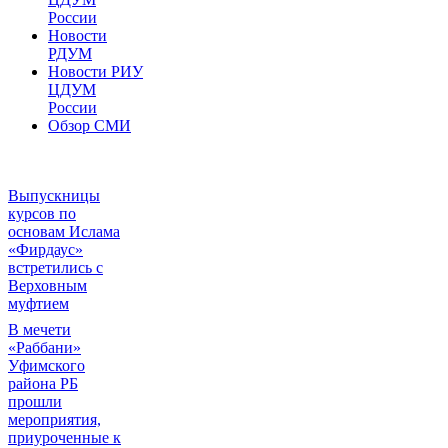
России
Новости
РДУМ
Новости РИУ
ЦДУМ
России
Обзор СМИ
Выпускницы
курсов по
основам Ислама
«Фирдаус»
встретились с
Верховным
муфтием
В мечети
«Раббани»
Уфимского
района РБ
прошли
мероприятия,
приуроченные к