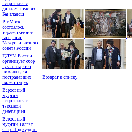
встретился с
дипломатами из
Бангладеш
В г.Москва
состоялось
торжественное
заседание
Межрелигиозного
совета России
ЦДУМ России
организует сбор
гуманитарной
помощи для
пострадавших
Возврат к списку
палестинцев
Верховный
муфтий
встретился с
турецкой
делегацией
Верховный
муфтий Талгат
Сафа Таджуддин