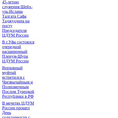
45-летию
служения Шейх-
уль-Ислама
Талгата Сафа
Таджуддина на
посту
Председателя
ЦДУМ России
В г.Уфа состоялся
очередной
расширенный
Пленум-Шура
ЦДУМ России
Верховный
муфтий
встретился с
Чрезвычайным и
Полномочным
Послом Турецкой
Республики в РФ
В мечетях ЦДУМ
России прошел
День
солидарности с