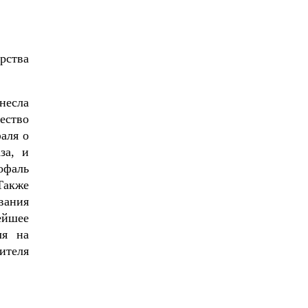
рства
несла
ество
аля о
за, и
офаль
Также
вания
ейшее
ля на
ителя