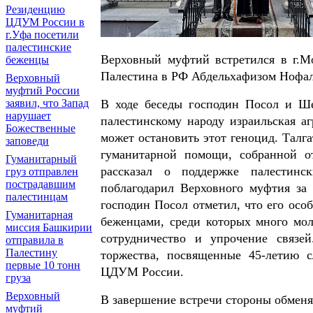
Резиденцию
ЦДУМ России в
г.Уфа посетили
палестинские
Верховный муфтий встретился в г.
беженцы
Палестина в РФ Абдельхафизом Нофа
Верховный
муфтий России
заявил, что Запад
В ходе беседы господин Посол и Ше
нарушает
палестинскому народу израильская а
Божественные
может остановить этот геноцид. Тал
заповеди
гуманитарной помощи, собранной о
Гуманитарный
рассказал о поддержке палестинс
груз отправлен
пострадавшим
поблагодарил Верховного муфтия за
палестинцам
господин Посол отметил, что его осо
Гуманитарная
беженцами, среди которых много мо
миссия Башкирии
сотрудничество и упрочение связе
отправила в
Палестину
торжества, посвященные 45-летию 
первые 10 тонн
ЦДУМ России.
груза
Верховный
В завершение встречи стороны обмен
муфтий