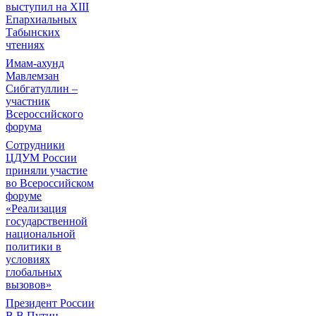
выступил на ХIII
Епархиальных
Табынских
чтениях
Имам-ахунд
Мавлемзан
Сибгатуллин –
участник
Всероссийского
форума
Сотрудники
ЦДУМ России
приняли участие
во Всероссийском
форуме
«Реализация
государственной
национальной
политики в
условиях
глобальных
вызовов»
Президент России
В.В.Путин