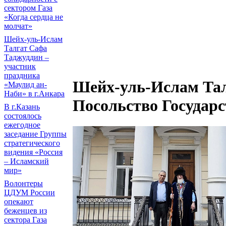
сектором Газа
«Когда сердца не
молчат»
Шейх-уль-Ислам
Талгат Сафа
Таджуддин –
участник
праздника
Шейх-уль-Ислам Тал
«Маулид ан-
Наби» в г.Анкара
Посольство Государ
В г.Казань
состоялось
ежегодное
заседание Группы
стратегического
видения «Россия
– Исламский
мир»
Волонтеры
ЦДУМ России
опекают
беженцев из
сектора Газа