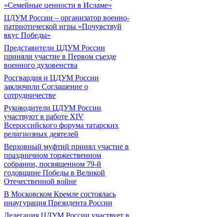
«Семейные ценности в Исламе»
ЦДУМ России – организатор военно-
патриотической игры «Почувствуй
вкус Победы»
Представители ЦДУМ России
приняли участие в Первом съезде
военного духовенства
Росгвардия и ЦДУМ России
заключили Соглашение о
сотрудничестве
Руководители ЦДУМ России
участвуют в работе XIV
Всероссийского форума татарских
религиозных деятелей
Верховный муфтий принял участие в
праздничном торжественном
собрании, посвященном 79-й
годовщине Победы в Великой
Отечественной войне
В Московском Кремле состоялась
инаугурация Президента России
Делегация ЦДУМ России участвует в