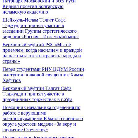
Патриарх Московский и всея Руси
Кирилл посетил Болгарскую
исламскую академию
Шейх-уль-Ислам Талгат Сафа
Таджуддин принял участие в
заседании Группы стратегического
видения «Россия – Исламский мир»
Верховный муфтий РФ: «Мы не
приемлем, когда насилием и враждой
на нас пытаются натравить народы и
страны»
Перед студентами РИУ ЦДУМ России
выступил полковой священник Хамза
Хафизов
Верховный муфтий Талгат Сафа
Таджуддин принял участие в
праздничных торжествах в г.Уфа
Помощник начальника отделения по
работе с верующими
военнослужащими Южного военного
округа удостоен медали «За веру и
служение Отечеству»
Поздравление Верховного муфтия