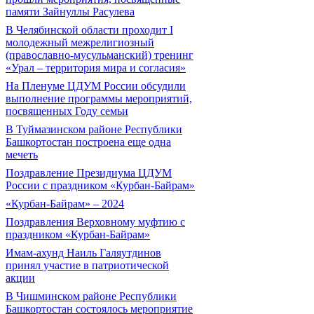
памяти Зайнуллы Расулева
В Челябинской области проходит I
молодежный межрелигиозный
(православно-мусульманский) тренинг
«Урал – территория мира и согласия»
На Пленуме ЦДУМ России обсудили
выполнение программы мероприятий,
посвященных Году семьи
В Туймазинском районе Республики
Башкортостан построена еще одна
мечеть
Поздравление Президиума ЦДУМ
России с праздником «Курбан-Байрам»
«Курбан-Байрам» – 2024
Поздравления Верховному муфтию с
праздником «Курбан-Байрам»
Имам-ахунд Наиль Галяутдинов
принял участие в патриотической
акции
В Чишминском районе Республики
Башкортостан состоялось мероприятие