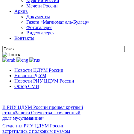
Муфтии России
Мечети России
Архив
Документы
Газета «Маглюмат аль-Булгар»
Фотогалерея
Видеогалерея
Контакты
Новости ЦДУМ России
Новости РДУМ
Новости РИУ ЦДУМ России
Обзор СМИ
В РИУ ЦДУМ России прошел круглый
стол «Защита Отечества – священный
долг мусульманина»
Студенты РИУ ЦДУМ России
встретились с полковым имамом