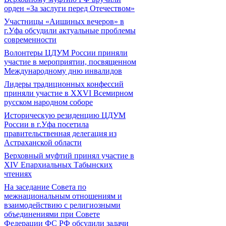
орден «За заслуги перед Отечеством»
Участницы «Аишиных вечеров» в
г.Уфа обсудили актуальные проблемы
современности
Волонтеры ЦДУМ России приняли
участие в мероприятии, посвященном
Международному дню инвалидов
Лидеры традиционных конфессий
приняли участие в XXVI Всемирном
русском народном соборе
Историческую резиденцию ЦДУМ
России в г.Уфа посетила
правительственная делегация из
Астраханской области
Верховный муфтий принял участие в
ХIV Епархиальных Табынских
чтениях
На заседание Совета по
межнациональным отношениям и
взаимодействию с религиозными
объединениями при Совете
Федерации ФС РФ обсудили задачи