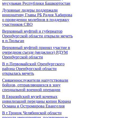
мусульман Республики Башкортостан
Духовные лидеры поддержали
инициативу Главы РБ Радия Хабирова
о проведении молебнов в поддержку
участников СВО
Верховный муфтий и губернатор
Оренбургской области открыли мечеть
в п.Тюльган
Верховный муфтий принял участие в
очередном съезде (меджлисе) РДУМ
Оренбургской области
В п.Первомайский Оренбургского
района Оренбургской области
открылась мечеть
Священнослужители напутствовали
бойцов, отправляющихся в зону
специальной военной операции
В Евразийский музей кочевых
цивилизаций переданы копии Корана
Османа и Остромирова Евангелия
В г.Троицк Челябинской области
прошли мероприятия, посвященные