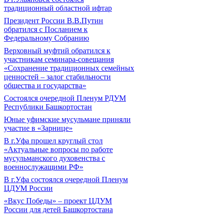
традиционный областной ифтар
Президент России В.В.Путин
обратился с Посланием к
Федеральному Собранию
Верховный муфтий обратился к
участникам семинара-совещания
«Сохранение традиционных семейных
ценностей – залог стабильности
общества и государства»
Состоялся очередной Пленум РДУМ
Республики Башкортостан
Юные уфимские мусульмане приняли
участие в «Зарнице»
В г.Уфа прошел круглый стол
«Актуальные вопросы по работе
мусульманского духовенства с
военнослужащими РФ»
В г.Уфа состоялся очередной Пленум
ЦДУМ России
«Вкус Победы» – проект ЦДУМ
России для детей Башкортостана