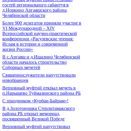
гостей регионального сабантуя в
д.Норкино Аргаяшского района
Челябинской области
Более 900 делегатов приняли участие в
VI Международной – ХIV
Всероссийской научно-практической
конференции «Расулевские чтения:
Ислам в истории и современной
жизни России»
В с.Аргаяш и д.Ишалино Челябинской
области началось строительство
Соборных мечетей
Священнослужители напутствовали
новобранцев
Верховный муфтий открыл мечеть в
п.Нарышево Туймазинского района РБ
С праздником «Курбан-Байрам»!
В д.Золотоношка Стерлитамакского
района РБ открыт мемориал,
посвященный Великой Победе
Верховный муфтий напутствовал