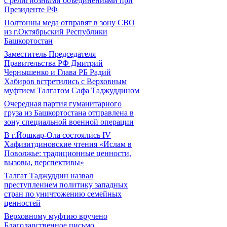
с религиозными объединениями при
Президенте РФ
Полтонны меда отправят в зону СВО
из г.Октябрьский Республики
Башкортостан
Заместитель Председателя
Правительства РФ Дмитрий
Чернышенко и Глава РБ Радий
Хабиров встретились с Верховным
муфтием Талгатом Сафа Таджуддином
Очередная партия гуманитарного
груза из Башкортостана отправлена в
зону специальной военной операции
В г.Йошкар-Ола состоялись IV
Хафизитдиновские чтения «Ислам в
Поволжье: традиционные ценности,
вызовы, перспективы»
Талгат Таджуддин назвал
преступлением политику западных
стран по уничтожению семейных
ценностей
Верховному муфтию вручено
Благодарственное письмо