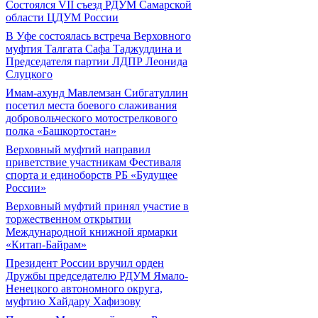
Состоялся VII съезд РДУМ Самарской
области ЦДУМ России
В Уфе состоялась встреча Верховного
муфтия Талгата Сафа Таджуддина и
Председателя партии ЛДПР Леонида
Слуцкого
Имам-ахунд Мавлемзан Сибгатуллин
посетил места боевого слаживания
добровольческого мотострелкового
полка «Башкортостан»
Верховный муфтий направил
приветствие участникам Фестиваля
спорта и единоборств РБ «Будущее
России»
Верховный муфтий принял участие в
торжественном открытии
Международной книжной ярмарки
«Китап-Байрам»
Президент России вручил орден
Дружбы председателю РДУМ Ямало-
Ненецкого автономного округа,
муфтию Хайдару Хафизову