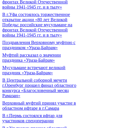
фронтах Великой Отечественной
войны 1941-1945 гг. и в тылу»
В г.Уфа состоялось торжественное
открытие акции «80 лет Великой
Победы: российские мусульмане на
фронтах Великой Отечественной
войны 1941-1945 гг. и в тылу»
Поздравления Верховному муфтию с
праздником «Ураза-Байрам»
Муфтий рассказал о значении
праздника «Ураза-Байрам»
Мусульмане встречают великий
праздник «Ураза-Байрам»
В Центральной соборной мечети
г.Оренбург прошел финал областного
конкурса «Благословенный месяц
Рамазан»
Верховный муфтий принял участие в
областном ифтаре в г.Самара
В г.Пермь состоялся ифтар для
участников спецоперации