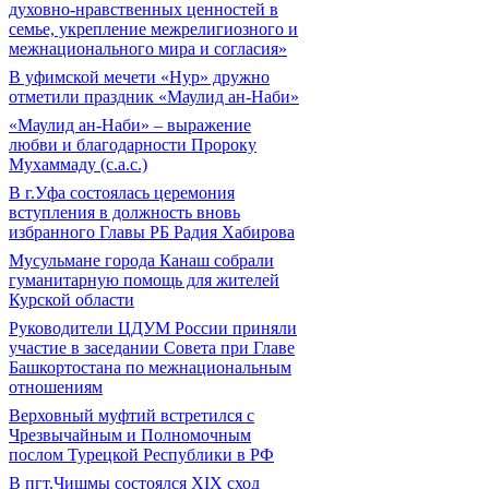
духовно-нравственных ценностей в
семье, укрепление межрелигиозного и
межнационального мира и согласия»
В уфимской мечети «Нур» дружно
отметили праздник «Маулид ан-Наби»
«Маулид ан-Наби» – выражение
любви и благодарности Пророку
Мухаммаду (с.а.с.)
В г.Уфа состоялась церемония
вступления в должность вновь
избранного Главы РБ Радия Хабирова
Мусульмане города Канаш собрали
гуманитарную помощь для жителей
Курской области
Руководители ЦДУМ России приняли
участие в заседании Совета при Главе
Башкортостана по межнациональным
отношениям
Верховный муфтий встретился с
Чрезвычайным и Полномочным
послом Турецкой Республики в РФ
В пгт.Чишмы состоялся XIX сход