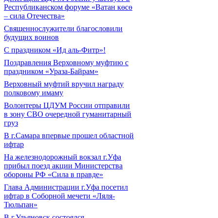
Республиканском форуме «Ватан көсө
– сила Отечества»
Священнослужители благословили
будущих воинов
С праздником «Ид аль-Фитр»!
Поздравления Верховному муфтию с
праздником «Ураза-Байрам»
Верховный муфтий вручил награду
полковому имаму
Волонтеры ЦДУМ России отправили
в зону СВО очередной гуманитарный
груз
В г.Самара впервые прошел областной
ифтар
На железнодорожный вокзал г.Уфа
прибыл поезд акции Министерства
обороны РФ «Сила в правде»
Глава Администрации г.Уфа посетил
ифтар в Соборной мечети «Ляля-
Тюльпан»
В г.Ульяновск состоялся