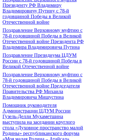
Президенту РФ Владимиру
Владимировичу Путину с 78-й
годовщиной Победы в Великой
Отечественной войне
Поздравление Верховному муфтию с
78-й годовщиной Победы в Великой
Отечественной войне Президента РФ
Владимира Владимировича Путина
Поздравление Президиума ЦДУМ
России с 78-й годовщиной Победы в
Великой Отечественной войне
Поздравление Верховному муфтию с
78-й годовщиной Победы в Великой
Отечественной войне Председателя
Правительства РФ Михаила
Владимировича Мишустина
Помощник руководителя
Администрации ЦДУМ России
Гузель-Делли Мухаметшина
выступила на заседании круглого
стола «Духовное пространство малой
Родины» республиканского форума
«Моя малая Родина – Атайсал»