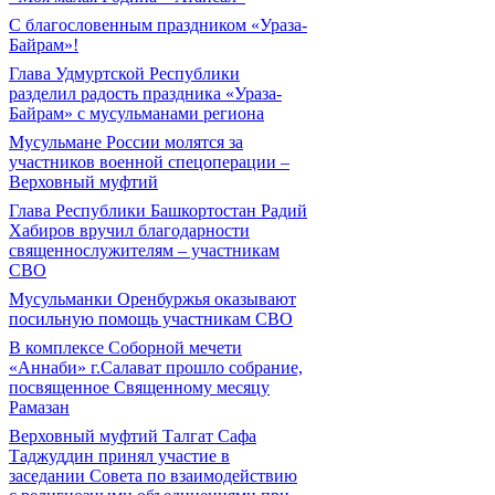
С благословенным праздником «Ураза-
Байрам»!
Глава Удмуртской Республики
разделил радость праздника «Ураза-
Байрам» с мусульманами региона
Мусульмане России молятся за
участников военной спецоперации –
Верховный муфтий
Глава Республики Башкортостан Радий
Хабиров вручил благодарности
священнослужителям – участникам
СВО
Мусульманки Оренбуржья оказывают
посильную помощь участникам СВО
В комплексе Соборной мечети
«Аннаби» г.Салават прошло собрание,
посвященное Священному месяцу
Рамазан
Верховный муфтий Талгат Сафа
Таджуддин принял участие в
заседании Совета по взаимодействию