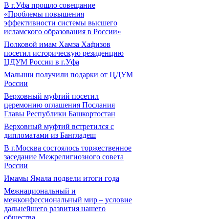
В г.Уфа прошло совещание
«Проблемы повышения
эффективности системы высшего
исламского образования в России»
Полковой имам Хамза Хафизов
посетил историческую резиденцию
ЦДУМ России в г.Уфа
Малыши получили подарки от ЦДУМ
России
Верховный муфтий посетил
церемонию оглашения Послания
Главы Республики Башкортостан
Верховный муфтий встретился с
дипломатами из Бангладеш
В г.Москва состоялось торжественное
заседание Межрелигиозного совета
России
Имамы Ямала подвели итоги года
Межнациональный и
межконфессиональный мир – условие
дальнейшего развития нашего
общества