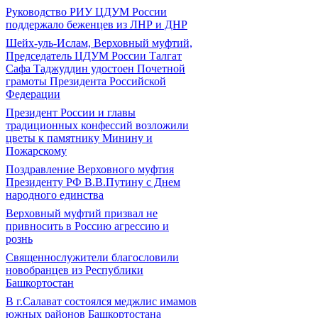
Руководство РИУ ЦДУМ России
поддержало беженцев из ЛНР и ДНР
Шейх-уль-Ислам, Верховный муфтий,
Председатель ЦДУМ России Талгат
Сафа Таджуддин удостоен Почетной
грамоты Президента Российской
Федерации
Президент России и главы
традиционных конфессий возложили
цветы к памятнику Минину и
Пожарскому
Поздравление Верховного муфтия
Президенту РФ В.В.Путину с Днем
народного единства
Верховный муфтий призвал не
привносить в Россию агрессию и
рознь
Священнослужители благословили
новобранцев из Республики
Башкортостан
В г.Салават состоялся меджлис имамов
южных районов Башкортостана