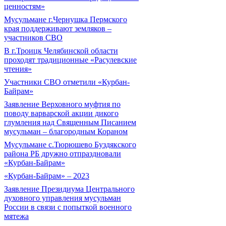
ценностям»
Мусульмане г.Чернушка Пермского
края поддерживают земляков –
участников СВО
В г.Троицк Челябинской области
проходят традиционные «Расулевские
чтения»
Участники СВО отметили «Курбан-
Байрам»
Заявление Верховного муфтия по
поводу варварской акции дикого
глумления над Священным Писанием
мусульман – благородным Кораном
Мусульмане с.Тюрюшево Буздякского
района РБ дружно отпраздновали
«Курбан-Байрам»
«Курбан-Байрам» – 2023
Заявление Президиума Центрального
духовного управления мусульман
России в связи с попыткой военного
мятежа