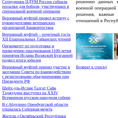
решению данных з
Сотрудники ЦДУМ России собрали
посылки для бойцов, участвующих в
военной операцией
специальной военной операции
решения, важные 
Верховный муфтий провел встречу с
отношений в Респуб
руководителями ветеранских
организаций Башкортостана
Верховный муфтий – почетный гость
ХII Епархиальных Табынских чтений
Оргкомитет по подготовке и
проведению празднования 1100-летия
принятия Ислама Волжской Булгарией
подвел итоги юбилея
Верховный муфтий принял участие в
Возврат к списку
заседании Совета по взаимодействию
с религиозными объединениями при
Президенте РФ
Шейх-уль-Ислам Талгат Сафа
Таджуддин выступил на XXIV
Всемирном русском народном соборе
В г.Абдулино Оренбургской области
открылась Соборная мечеть
Жители г.Октябрьский Республики