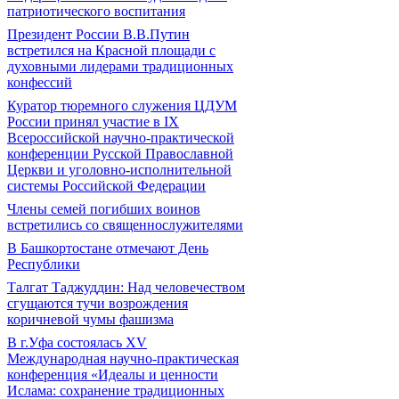
патриотического воспитания
Президент России В.В.Путин
встретился на Красной площади с
духовными лидерами традиционных
конфессий
Куратор тюремного служения ЦДУМ
России принял участие в IX
Всероссийской научно-практической
конференции Русской Православной
Церкви и уголовно-исполнительной
системы Российской Федерации
Члены семей погибших воинов
встретились со священнослужителями
В Башкортостане отмечают День
Республики
Талгат Таджуддин: Над человечеством
сгущаются тучи возрождения
коричневой чумы фашизма
В г.Уфа состоялась XV
Международная научно-практическая
конференция «Идеалы и ценности
Ислама: сохранение традиционных