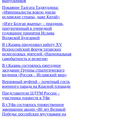
выпускников
Покаяние Талгата Таджуддина:
«Империалисты вовсю доили
исламские страны, даже Китай»
«Изге Болгар җыены» – праздник,
приуроченный к очередной
годовщине принятия Ислама
Волжской Булгарией
В г.Казань продолжил работу XV
Всероссийский форум татарских
религиозных деятелей «Национальная
самобытность и религия»
В г.Казань состоялось ежегодное
заседание Группы стратегического
видения «Россия – Исламский мир»
Верховный муфтий – почетный гость
военного парада на Красной площади
Представители ЦДУМ России –
участники торжеств в Уфе
В г.Уфа состоялось торжественное
завершение акции «80 лет Великой
Победы: российские мусульмане на