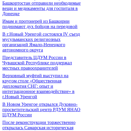
Башкортостан отправили необходимые
вещи и медикаменты для госпиталя в
Донецке
Имам и протоиерей из Башкирии
поднимают дух бойцов на передовой
В г.Новый Уренгой состоялся IV съезд
мусульманских религиозных
организаций Ямало-Ненецкого
автономного округа
Представитель ЦДУМ России в
Чувашской Республике поддержал
местных правоохранителей
Верховный муфтий выступил на
кругом столе «Общественная
дипломатия СНГ: опыт и
интеграционное взаимодействие» в
г.Новый Уренгой
В Новом Уренгое открылся Духовно-
просветительский центр РДУМ ЯНАО
ЦДУМ России
После реконструкции торжественно
открылась Самарская историческая