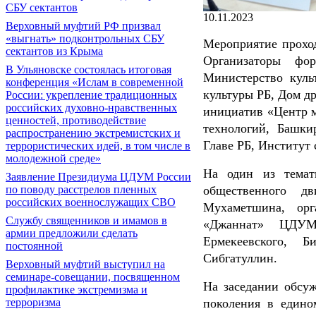
СБУ сектантов
10.11.2023
Верховный муфтий РФ призвал
«выгнать» подконтрольных СБУ
Мероприятие проход
сектантов из Крыма
Организаторы фор
В Ульяновске состоялась итоговая
Министерство куль
конференция «Ислам в современной
культуры РБ, Дом д
России: укрепление традиционных
российских духовно-нравственных
инициатив «Центр м
ценностей, противодействие
технологий, Башки
распространению экстремистских и
Главе РБ, Институт
террористических идей, в том числе в
молодежной среде»
На один из темат
Заявление Президиума ЦДУМ России
по поводу расстрелов пленных
общественного д
российских военнослужащих СВО
Мухаметшина, орга
Службу священников и имамов в
«Джаннат» ЦДУМ 
армии предложили сделать
Ермекеевского, 
постоянной
Сибгатуллин.
Верховный муфтий выступил на
семинаре-совещании, посвященном
На заседании обсу
профилактике экстремизма и
терроризма
поколения в едино