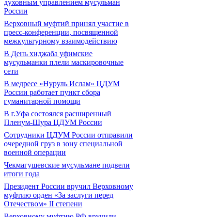
духовным управлением мусульман
России
Верховный муфтий принял участие в
пресс-конференции, посвященной
межкультурному взаимодействию
В День хиджаба уфимские
мусульманки плели маскировочные
сети
В медресе «Нуруль Ислам» ЦДУМ
России работает пункт сбора
гуманитарной помощи
В г.Уфа состоялся расширенный
Пленум-Шура ЦДУМ России
Сотрудники ЦДУМ России отправили
очередной груз в зону специальной
военной операции
Чекмагушевские мусульмане подвели
итоги года
Президент России вручил Верховному
муфтию орден «За заслуги перед
Отечеством» II степени
Верховному муфтию РФ вручили