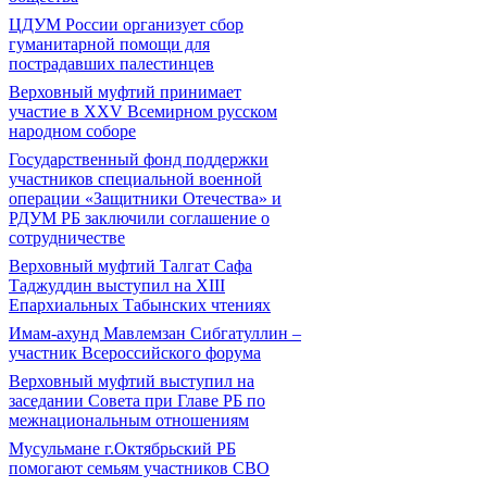
ЦДУМ России организует сбор
гуманитарной помощи для
пострадавших палестинцев
Верховный муфтий принимает
участие в XXV Всемирном русском
народном соборе
Государственный фонд поддержки
участников специальной военной
операции «Защитники Отечества» и
РДУМ РБ заключили соглашение о
сотрудничестве
Верховный муфтий Талгат Сафа
Таджуддин выступил на ХIII
Епархиальных Табынских чтениях
Имам-ахунд Мавлемзан Сибгатуллин –
участник Всероссийского форума
Верховный муфтий выступил на
заседании Совета при Главе РБ по
межнациональным отношениям
Мусульмане г.Октябрьский РБ
помогают семьям участников СВО