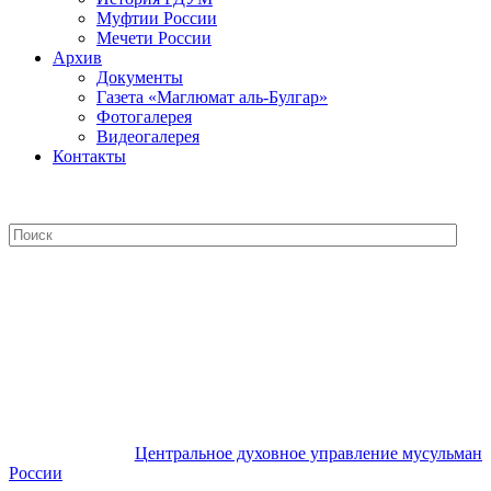
Муфтии России
Мечети России
Архив
Документы
Газета «Маглюмат аль-Булгар»
Фотогалерея
Видеогалерея
Контакты
Центральное духовное управление
мусульман России
Центральное духовное управление мусульман
России