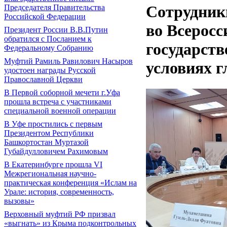
Сотрудник
Председателя Правительства
Российской Федерации
во Всерос
Президент России В.В.Путин
обратился с Посланием к
государст
Федеральному Собранию
Муфтий Рамиль Равилович Насыров
условиях 
удостоен награды Русской
Православной Церкви
В Первой соборной мечети г.Уфа
прошла встреча с участниками
специальной военной операции
В Уфе простились с первым
Президентом Республики
Башкортостан Муртазой
Губайдулловичем Рахимовым
В Екатеринбурге прошла VI
Межрегиональная научно-
практическая конференция «Ислам на
Урале: история, современность,
вызовы»
Верховный муфтий РФ призвал
«выгнать» из Крыма подконтрольных