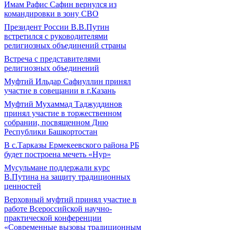
Имам Рафис Сафин вернулся из
командировки в зону СВО
Президент России В.В.Путин
встретился с руководителями
религиозных объединений страны
Встреча с представителями
религиозных объединений
Муфтий Ильдар Сафиуллин принял
участие в совещании в г.Казань
Муфтий Мухаммад Таджуддинов
принял участие в торжественном
собрании, посвященном Дню
Республики Башкортостан
В с.Тарказы Ермекеевского района РБ
будет построена мечеть «Нур»
Мусульмане поддержали курс
В.Путина на защиту традиционных
ценностей
Верховный муфтий принял участие в
работе Всероссийской научно-
практической конференции
«Современные вызовы традиционным