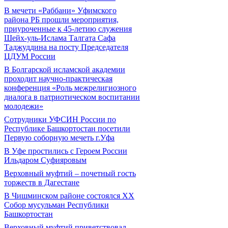
В мечети «Раббани» Уфимского
района РБ прошли мероприятия,
приуроченные к 45-летию служения
Шейх-уль-Ислама Талгата Сафа
Таджуддина на посту Председателя
ЦДУМ России
В Болгарской исламской академии
проходит научно-практическая
конференция «Роль межрелигиозного
диалога в патриотическом воспитании
молодежи»
Сотрудники УФСИН России по
Республике Башкортостан посетили
Первую соборную мечеть г.Уфа
В Уфе простились с Героем России
Ильдаром Суфияровым
Верховный муфтий – почетный гость
торжеств в Дагестане
В Чишминском районе состоялся XX
Собор мусульман Республики
Башкортостан
Верховный муфтий приветствовал