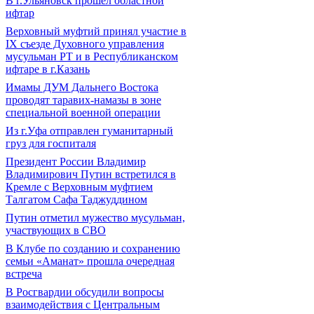
В г.Ульяновск прошел областной
ифтар
Верховный муфтий принял участие в
IХ съезде Духовного управления
мусульман РТ и в Республиканском
ифтаре в г.Казань
Имамы ДУМ Дальнего Востока
проводят таравих-намазы в зоне
специальной военной операции
Из г.Уфа отправлен гуманитарный
груз для госпиталя
Президент России Владимир
Владимирович Путин встретился в
Кремле с Верховным муфтием
Талгатом Сафа Таджуддином
Путин отметил мужество мусульман,
участвующих в СВО
В Клубе по созданию и сохранению
семьи «Аманат» прошла очередная
встреча
В Росгвардии обсудили вопросы
взаимодействия с Центральным