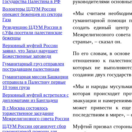
руководителями основны
Государства Палестина в РФ
Волонтеры ЦДУМ России
«Мы считаем необходим
опекают беженцев из сектора
Газа
гуманитарной помощи п
создать единый центр
Резиденцию ЦДУМ России в
г.Уфа посетили палестинские
Межрелигиозного совета
беженцы
страны», – сказал он.
Верховный муфтий России
заявил, что Запад нарушает
По его словам, в основ
Божественные заповеди
отношению к палестинс
Гуманитарный груз отправлен
которых не выполняют
пострадавшим палестинцам
создании двух государств
Гуманитарная миссия Башкирии
отправила в Палестину первые
«Мы и народы мусульман
10 тонн груза
которая происходит пр
Верховный муфтий встретился с
эвакуации и намерениям
дипломатами из Бангладеш
может привести к еще
В г.Москва состоялось
торжественное заседание
последствиям в мире», – 
Межрелигиозного совета России
Муфтий призвал стороны
ЦДУМ России организует сбор
гуманитарной помощи для