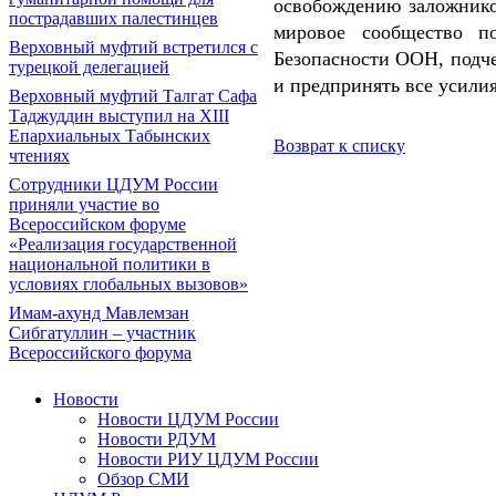
освобождению заложнико
пострадавших палестинцев
мировое сообщество п
Верховный муфтий встретился с
Безопасности ООН, подч
турецкой делегацией
и предпринять все усили
Верховный муфтий Талгат Сафа
Таджуддин выступил на ХIII
Епархиальных Табынских
Возврат к списку
чтениях
Сотрудники ЦДУМ России
приняли участие во
Всероссийском форуме
«Реализация государственной
национальной политики в
условиях глобальных вызовов»
Имам-ахунд Мавлемзан
Сибгатуллин – участник
Всероссийского форума
Новости
Новости ЦДУМ России
Новости РДУМ
Новости РИУ ЦДУМ России
Обзор СМИ