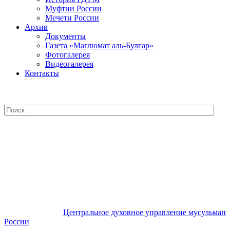
Муфтии России
Мечети России
Архив
Документы
Газета «Маглюмат аль-Булгар»
Фотогалерея
Видеогалерея
Контакты
Центральное духовное управление
мусульман России
Центральное духовное управление мусульман
России