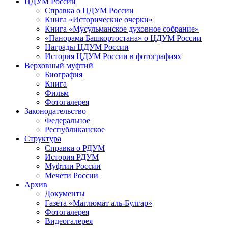
ЦДУМ России
Справка о ЦДУМ России
Книга «Исторические очерки»
Книга «Мусульманское духовное собрание»
«Панорама Башкортостана» о ЦДУМ России
Награды ЦДУМ России
История ЦДУМ России в фотографиях
Верховный муфтий
Биография
Книга
Фильм
Фотогалерея
Законодательство
Федеральное
Республиканское
Структура
Справка о РДУМ
История РДУМ
Муфтии России
Мечети России
Архив
Документы
Газета «Маглюмат аль-Булгар»
Фотогалерея
Видеогалерея