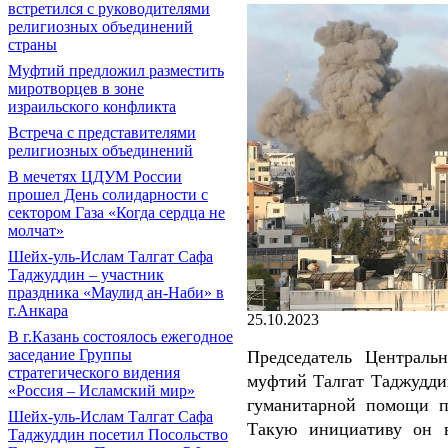
встретился с руководителями
религиозных объединений
страны
Муфтий предложил разместить
миротворцев в зоне
израильского конфликта
Встреча с представителями
религиозных объединений
В мечетях ЦДУМ России
прошел День солидарности с
сектором Газа «Когда сердца не
молчат»
Шейх-уль-Ислам Талгат Сафа
Таджуддин – участник
праздника «Маулид ан-Наби» в
г.Анкара
25.10.2023
В г.Казань состоялось ежегодное
заседание Группы
Председатель Централь
стратегического видения
муфтий Талгат Таджудди
«Россия – Исламский мир»
гуманитарной помощи п
Шейх-уль-Ислам Талгат Сафа
Такую инициативу он 
Таджуддин посетил Посольство