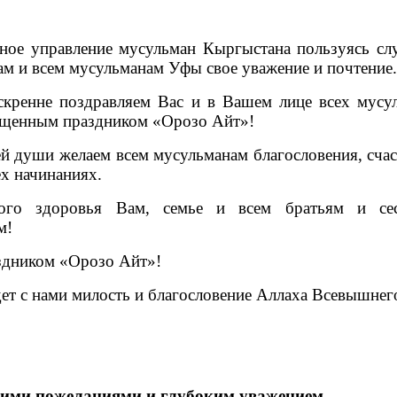
ное управление мусульман Кыргыстана пользуясь сл
м и всем мусульманам Уфы свое уважение и почтение.
кренне поздравляем Вас и в Вашем лице всех мусу
щенным праздником «Орозо Айт»!
ей души желаем всем мусульманам благословения, счас
ех начинаниях.
ого здоровья Вам, семье и всем братьям и се
м!
здником «Орозо Айт»!
дет с нами милость и благословение Аллаха Всевышнег
ими пожеланиями и глубоким уважением,