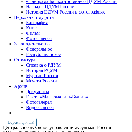
«Панорама Башкортостана» о ЦДУМ России
Награды ЦДУМ России
История ЦДУМ России в фотографиях
Верховный муфтий
Биография
Книга
Фильм
Фотогалерея
Законодательство
Федеральное
Республиканское
Структура
Справка о РДУМ
История РДУМ
Муфтии России
Мечети России
Архив
Документы
Газета «Маглюмат аль-Булгар»
Фотогалерея
Видеогалерея
Версия для ПК
Центральное духовное управление мусульман России