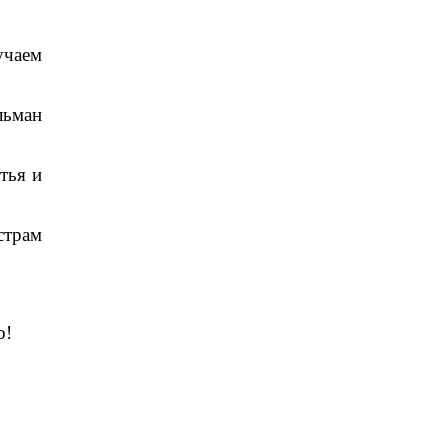
учаем
льман
тья и
страм
о!