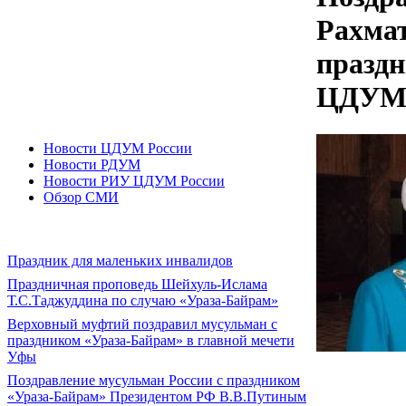
Рахма
праздн
ЦДУМ 
Новости ЦДУМ России
Новости РДУМ
Новости РИУ ЦДУМ России
Обзор СМИ
Праздник для маленьких инвалидов
Праздничная проповедь Шейхуль-Ислама
Т.С.Таджуддина по случаю «Ураза-Байрам»
Верховный муфтий поздравил мусульман с
праздником «Ураза-Байрам» в главной мечети
Уфы
Поздравление мусульман России с праздником
«Ураза-Байрам» Президентом РФ В.В.Путиным