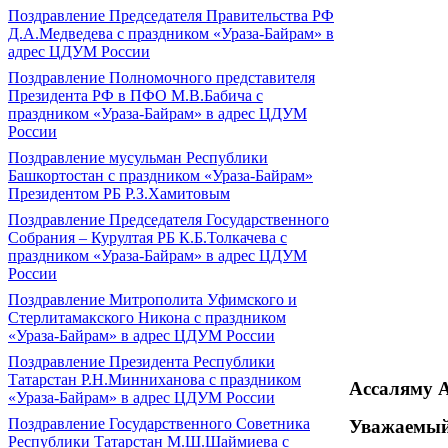
Поздравление Председателя Правительства РФ
Д.А.Медведева с праздником «Ураза-Байрам» в
адрес ЦДУМ России
Поздравление Полномочного представителя
Президента РФ в ПФО М.В.Бабича с
праздником «Ураза-Байрам» в адрес ЦДУМ
России
Поздравление мусульман Республики
Башкортостан с праздником «Ураза-Байрам»
Президентом РБ Р.З.Хамитовым
Поздравление Председателя Государственного
Собрания – Курултая РБ К.Б.Толкачева с
праздником «Ураза-Байрам» в адрес ЦДУМ
России
Поздравление Митрополита Уфимского и
Стерлитамакского Никона с праздником
«Ураза-Байрам» в адрес ЦДУМ России
Поздравление Президента Республики
Татарстан Р.Н.Минниханова с праздником
Ассаляму
А
«Ураза-Байрам» в адрес ЦДУМ России
Поздравление Государственного Советника
Уважаемы
Республики Татарстан М.Ш.Шаймиева с