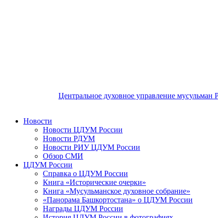
Центральное духовное управление мусульман 
Новости
Новости ЦДУМ России
Новости РДУМ
Новости РИУ ЦДУМ России
Обзор СМИ
ЦДУМ России
Справка о ЦДУМ России
Книга «Исторические очерки»
Книга «Мусульманское духовное собрание»
«Панорама Башкортостана» о ЦДУМ России
Награды ЦДУМ России
История ЦДУМ России в фотографиях