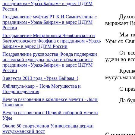
праздником «Ураза-Байрам» в адрес ЦДУМ
России
Духов
Поздравление муфтия РТ К.И.Самигуллина с
праздником «Ураза-Байрам» в адрес ЦДУМ
выражает Ва
России
Мы ис
Поздравление Митрополита Челябинского и
Уфы со Свя
Златоустовского Феофана с праздником «Ураза-
Байрам» в адрес ЦДУМ России
От вс
Поздравление руководства Фонда поддержки
удачи во вс
исламской культуры, науки и образования с
праздником «Ураза-Байрам» в адрес ЦДУМ
Крепк
России
мусульмана
8 августа 2013 года «Ураза-Байрам»!
Ляйлятуль-кадр – Ночь Могущества и
С пра
Предопределения
Вечера разговения в комлпексе-мечети «Ляля-
Да бу
Тюльпан»
Вечера разговения в Первой соборной мечети
Уфы
Около 50 спортсменов Универсиады держат
мусульманский пост
С наилучш