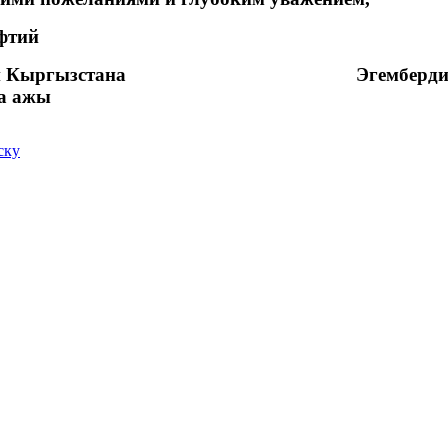
фтий
н
Кыргызстана
Эгемберди
а ажы
ску