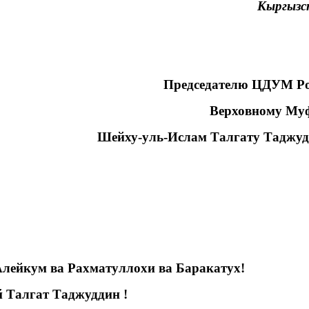
Кыргызст
Председателю
ЦДУМ Ро
Верховному Му
Шейху-уль-Ислам
Талгату Таджу
лейкум ва Рахматуллохи ва Баракатух!
й
Талгат Таджуддин !