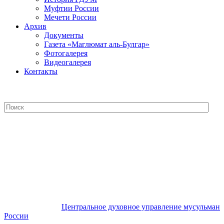
Муфтии России
Мечети России
Архив
Документы
Газета «Маглюмат аль-Булгар»
Фотогалерея
Видеогалерея
Контакты
Центральное духовное управление
мусульман России
Центральное духовное управление мусульман
России