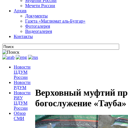
Муфтии России
Мечети России
Архив
Документы
Газета «Маглюмат аль-Булгар»
Фотогалерея
Видеогалерея
Контакты
Новости
ЦДУМ
России
Новости
РДУМ
Верховный муфтий про
Новости
РИУ
богослужение «Тауба»
ЦДУМ
России
Обзор
СМИ