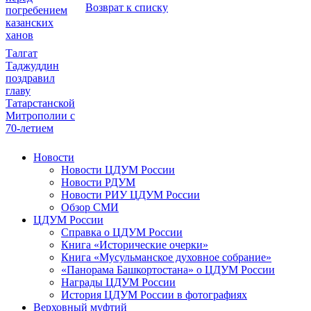
Возврат к списку
погребением
казанских
ханов
Талгат
Таджуддин
поздравил
главу
Татарстанской
Митрополии с
70-летием
Новости
Новости ЦДУМ России
Новости РДУМ
Новости РИУ ЦДУМ России
Обзор СМИ
ЦДУМ России
Справка о ЦДУМ России
Книга «Исторические очерки»
Книга «Мусульманское духовное собрание»
«Панорама Башкортостана» о ЦДУМ России
Награды ЦДУМ России
История ЦДУМ России в фотографиях
Верховный муфтий