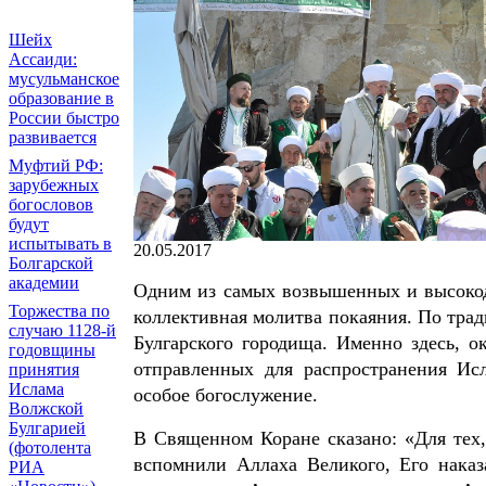
Шейх
Ассаиди:
мусульманское
образование в
России быстро
развивается
Муфтий РФ:
зарубежных
богословов
будут
испытывать в
20.05.2017
Болгарской
академии
Одним из самых возвышенных и высокод
Торжества по
коллективная молитва покаяния. По трад
случаю 1128-й
Булгарского городища. Именно здесь, о
годовщины
отправленных для распространения Ис
принятия
Ислама
особое богослужение.
Волжской
Булгарией
В Священном Коране сказано: «Для тех,
(фотолента
вспомнили Аллаха Великого, Его наказа
РИА