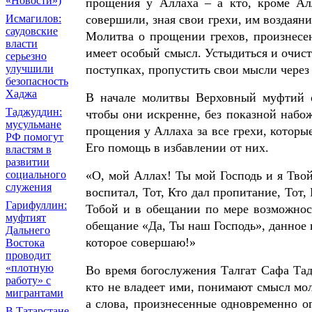
«Новости»)
прощения у Аллаха – а кто, кроме Ал
Исмагилов:
совершили, зная свои грехи, им воздаяни
саудовские
Молитва о прощении грехов, произнесен
власти
имеет особый смысл. Устыдиться и очист
серьезно
улучшили
поступках, пропустить свои мысли через 
безопасность
Хаджа
В начале молитвы Верховный муфтий о
Таджуддин:
чтобы они искренне, без показной набо
мусульмане
прощения у Аллаха за все грехи, которы
РФ помогут
Его помощь в избавлении от них.
властям в
развитии
социального
«О, мой Аллах! Ты мой Господь и я Твой
служения
воспитал, Тот, Кто дал пропитание, Тот, 
Гарифуллин:
Тобой и в обещании по мере возможност
муфтият
обещание «Да, Ты наш Господь», данное 
Дальнего
которое совершаю!»
Востока
проводит
«плотную
Во время богослужения Талгат Сафа Тад
работу» с
кто не владеет ими, понимают смысл мо
мигрантами
а слова, произнесенные одновременно о
В Татарстане