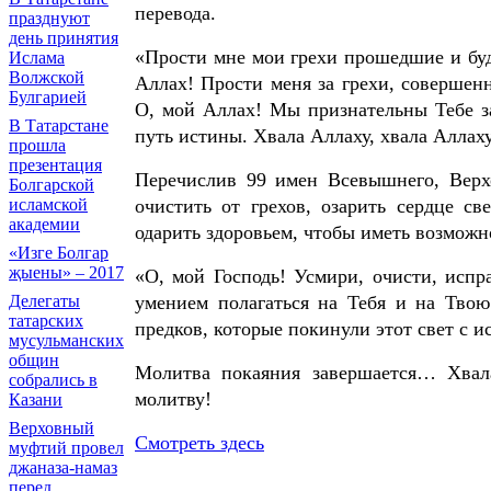
перевода.
празднуют
день принятия
«Прости мне мои грехи прошедшие и буд
Ислама
Волжской
Аллах! Прости меня за грехи, совершенн
Булгарией
О, мой Аллах! Мы признательны Тебе за
В Татарстане
путь истины. Хвала Аллаху, хвала Аллаху
прошла
презентация
Перечислив 99 имен Всевышнего, Верх
Болгарской
исламской
очистить от грехов, озарить сердце св
академии
одарить здоровьем, чтобы иметь возможн
«Изге Болгар
җыены» – 2017
«О, мой Господь! Усмири, очисти, испр
Делегаты
умением полагаться на Тебя и на Тво
татарских
предков, которые покинули этот свет с и
мусульманских
общин
Молитва покаяния завершается… Хвал
собрались в
молитву!
Казани
Верховный
Смотреть здесь
муфтий провел
джаназа-намаз
перед