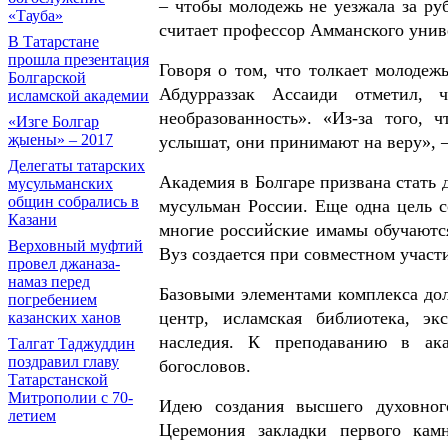
– чтобы молодежь не уезжала за руб
«Тауба»
считает профессор Амманского унив
В Татарстане
прошла презентация
Говоря о том, что толкает молодеж
Болгарской
Абдурраззак Ассаиди отметил, 
исламской академии
необразованность». «Из-за того, 
«Изге Болгар
җыены» – 2017
услышат, они принимают на веру», –
Делегаты татарских
Академия в Болгаре призвана стать 
мусульманских
общин собрались в
мусульман России. Еще одна цель с
Казани
многие российские имамы обучаются
Верховный муфтий
Вуз создается при совместном учас
провел джаназа-
намаз перед
Базовыми элементами комплекса дол
погребением
центр, исламская библиотека, эк
казанских ханов
наследия. К преподаванию в ак
Талгат Таджуддин
поздравил главу
богословов.
Татарстанской
Митрополии с 70-
Идею создания высшего духовног
летием
Церемония закладки первого кам