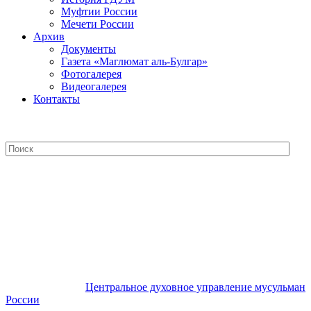
Муфтии России
Мечети России
Архив
Документы
Газета «Маглюмат аль-Булгар»
Фотогалерея
Видеогалерея
Контакты
Центральное духовное управление
мусульман России
Центральное духовное управление мусульман
России