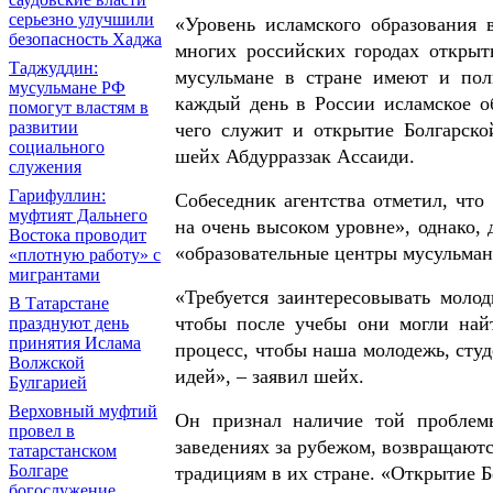
серьезно улучшили
«Уровень исламского образования 
безопасность Хаджа
многих российских городах открыт
Таджуддин:
мусульмане в стране имеют и пол
мусульмане РФ
каждый день в России исламское об
помогут властям в
развитии
чего служит и открытие Болгарско
социального
шейх Абдурраззак Ассаиди.
служения
Гарифуллин:
Собеседник агентства отметил, что
муфтият Дальнего
на очень высоком уровне», однако, 
Востока проводит
«образовательные центры мусульман
«плотную работу» с
мигрантами
«Требуется заинтересовывать молод
В Татарстане
чтобы после учебы они могли най
празднуют день
принятия Ислама
процесс, чтобы наша молодежь, сту
Волжской
идей», – заявил шейх.
Булгарией
Верховный муфтий
Он признал наличие той проблем
провел в
заведениях за рубежом, возвращают
татарстанском
Болгаре
традициям в их стране. «Открытие Б
богослужение