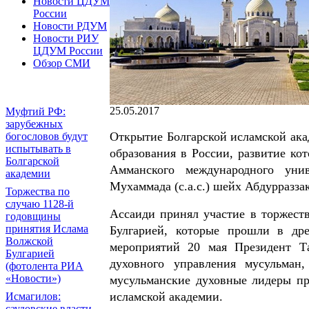
Новости ЦДУМ
России
Новости РДУМ
Новости РИУ
ЦДУМ России
Обзор СМИ
25.05.2017
Муфтий РФ:
зарубежных
Открытие Болгарской исламской ака
богословов будут
испытывать в
образования в России, развитие ко
Болгарской
Амманского международного унив
академии
Мухаммада (с.а.с.) шейх Абдурразза
Торжества по
случаю 1128-й
Ассаиди принял участие в торжест
годовщины
принятия Ислама
Булгарией, которые прошли в дре
Волжской
мероприятий 20 мая Президент Та
Булгарией
духовного управления мусульман
(фотолента РИА
«Новости»)
мусульманские духовные лидеры пр
исламской академии.
Исмагилов:
саудовские власти