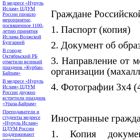
В медресе «Нуруль
Ислам» ЦДУМ
Граждане Российско
России прошло
мероприятие,
посвященное 1100-
1. Паспорт (копия)
летию принятия
Ислама Волжской
2. Документ об обра
Булгарией
В городе
Октябрьский РБ
3. Направление от 
отметили великий
праздник «Курбан-
организации (махалл
Байрам»
В медресе «Нуруль
4. Фотографии 3х4 (4
Ислам» ЦДУМ
России дружно
встретили праздник
«Ураза-Байрам»
Преподаватели и
Иностранные граждан
студенты медресе
«Нуруль Ислам»
ЦДУМ России
1. Копия докумен
поддерживают
решения