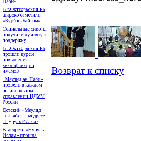
Наби»
В г.Октябрьский РБ
широко отметили
«Курбан-Байрам»
Социальные сироты
получили духовную
поддержку
В г.Октябрьский РБ
прошли курсы
повышения
квалификации
Возврат к списку
имамов
«Маулид ан-Наби»
провели в каждом
региональном
управлении ЦДУМ
России
Детский «Маулид
ан-Наби» в медресе
«Нуруль Ислам»
В медресе «Нуруль
Ислам» прошла
встреча с