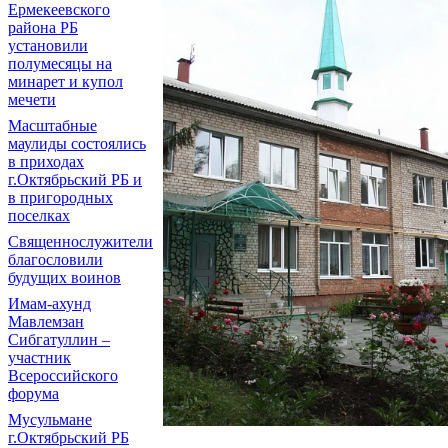
Ермекеевского
района РБ
установили
полумесяцы на
минарет и купол
мечети
Масштабные
маулиды состоялись
в приходах
г.Октябрьский РБ и
в пригородных
поселках
Священнослужители
благословили
будущих воинов
Имам-ахунд
Мавлемзан
Сибгатуллин –
участник
Всероссийского
форума
Мусульмане
г.Октябрьский РБ