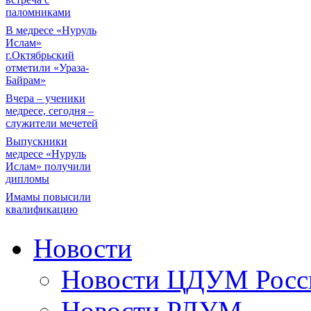
паломниками
В медресе «Нуруль
Ислам»
г.Октябрьский
отметили «Ураза-
Байрам»
Вчера – ученики
медресе, сегодня –
служители мечетей
Выпускники
медресе «Нуруль
Ислам» получили
дипломы
Имамы повысили
квалификацию
Новости
Новости ЦДУМ Росс
Новости РДУМ