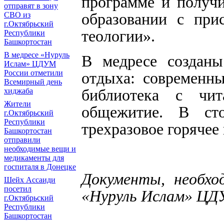
программе и получ
отправят в зону
образовании с при
СВО из
г.Октябрьский
теологии».
Республики
Башкортостан
В медресе «Нуруль
В медресе создан
Ислам» ЦДУМ
России отметили
отдыха:
современны
Всемирный день
библиотека с чит
хиджаба
Жители
общежитие. В сто
г.Октябрьский
Республики
трехразовое горячее
Башкортостан
отправили
необходимые вещи и
медикаменты для
госпиталя в Донецке
Документы, необхо
Шейх Ассаиди
посетил
«Нуруль Ислам» ЦД
г.Октябрьский
Республики
Башкортостан