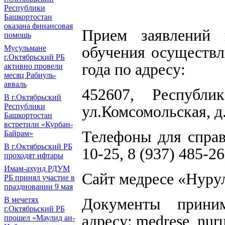
Республики
Башкортостан
оказана финансовая
Прием заявлений
помощь
обучения осуществл
Мусульмане
г.Октябрьский РБ
года по адресу:
активно провели
месяц Рабиуль-
авваль
452607, Республик
В г.Октябрьский
Республики
ул.Комсомольская, д
Башкортостан
встретили «Курбан-
Телефоны для справо
Байрам»
В г.Октябрьский РБ
10-25, 8 (937) 485-2
проходят ифтары
Имам-ахунд РДУМ
Сайт медресе «Нуру
РБ принял участие в
праздновании 9 мая
Документы прини
В мечетях
г.Октябрьский РБ
адресу:
medrese_nuru
прошел «Маулид ан-