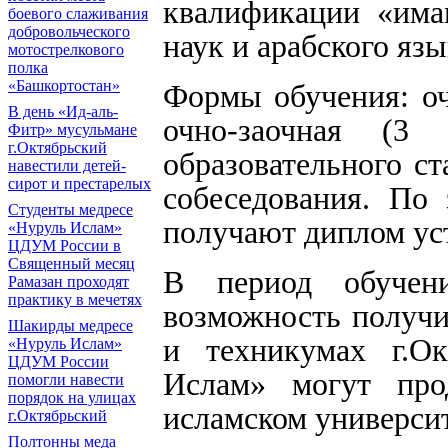
квалификации «имам
боевого слаживания
добровольческого
наук и арабского язы
мотострелкового
полка
«Башкортостан»
Формы обучения: очн
В день «Ид-аль-
очно-заочная (3
Фитр» мусульмане
г.Октябрьский
образовательного ст
навестили детей-
сирот и престарелых
собеседования. По
Cтуденты медресе
получают диплом ус
«Нуруль Ислам»
ЦДУМ России в
Священный месяц
В период обучен
Рамазан проходят
практику в мечетях
возможность получи
Шакирды медресе
и техникумах г.О
«Нуруль Ислам»
ЦДУМ России
Ислам» могут про
помогли навести
порядок на улицах
исламском универси
г.Октябрьский
Полтонны меда