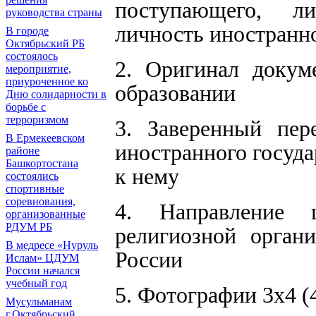
поступающего, л
руководства страны
личность иностранн
В городе
Октябрьский РБ
состоялось
2. Оригинал докуме
мероприятие,
приуроченное ко
образовании
Дню солидарности в
борьбе с
терроризмом
3. Заверенный пер
В Ермекеевском
иностранного госуда
районе
Башкортостана
к нему
состоялись
спортивные
соревнования,
4. Направление ц
организованные
РДУМ РБ
религиозной орга
В медресе «Нуруль
России
Ислам» ЦДУМ
России начался
учебный год
5. Фотографии 3х4 (4
Мусульманам
г.Октябрьский