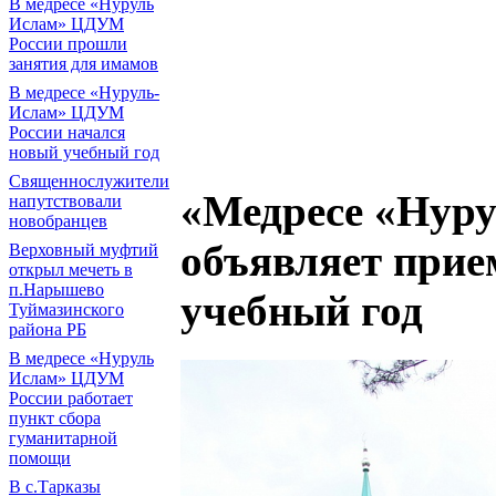
В медресе «Нуруль
Ислам» ЦДУМ
России прошли
занятия для имамов
В медресе «Нуруль-
Ислам» ЦДУМ
России начался
новый учебный год
Священнослужители
«Медресе «Нур
напутствовали
новобранцев
объявляет прием
Верховный муфтий
открыл мечеть в
п.Нарышево
учебный год
Туймазинского
района РБ
В медресе «Нуруль
Ислам» ЦДУМ
России работает
пункт сбора
гуманитарной
помощи
В с.Тарказы