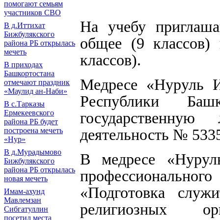
помогают семьям
участников СВО
На учебу приглаш
В д.Иттихат
Бижбулякского
общее (9 классов) 
района РБ открылась
мечеть
классов).
В приходах
Башкортостана
Медресе «Нуруль И
отмечают праздник
«Маулид ан-Наби»
Республики Башк
В с.Тарказы
Ермекеевского
государственную
района РБ будет
деятельность № 5335
построена мечеть
«Нур»
В д.Мурадымово
В медресе «Нурул
Бижбулякского
района РБ открылась
профессионально
новая мечеть
«Подготовка служи
Имам-ахунд
Мавлемзан
религиозных о
Сибгатуллин
посетил места