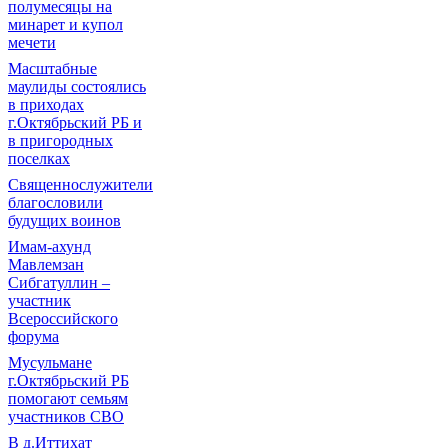
полумесяцы на
минарет и купол
мечети
Масштабные
маулиды состоялись
в приходах
г.Октябрьский РБ и
в пригородных
поселках
Священнослужители
благословили
будущих воинов
Имам-ахунд
Мавлемзан
Сибгатуллин –
участник
Всероссийского
форума
Мусульмане
г.Октябрьский РБ
помогают семьям
участников СВО
В д.Иттихат