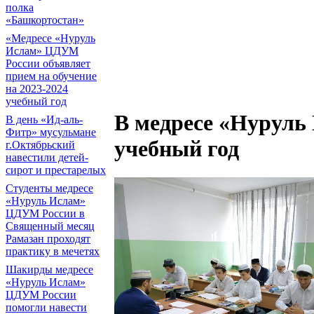
полка
«Башкортостан»
«Медресе «Нуруль
Ислам» ЦДУМ
России объявляет
прием на обучение
на 2023-2024
учебный год
В медресе «Нуруль
В день «Ид-аль-
Фитр» мусульмане
учебный год
г.Октябрьский
навестили детей-
сирот и престарелых
Cтуденты медресе
«Нуруль Ислам»
ЦДУМ России в
Священный месяц
Рамазан проходят
практику в мечетях
Шакирды медресе
«Нуруль Ислам»
ЦДУМ России
помогли навести