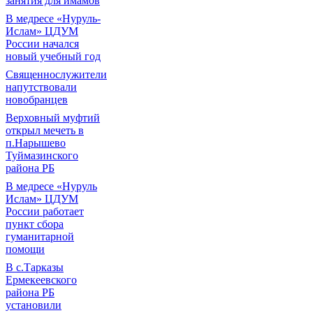
занятия для имамов
В медресе «Нуруль-
Ислам» ЦДУМ
России начался
новый учебный год
Священнослужители
напутствовали
новобранцев
Верховный муфтий
открыл мечеть в
п.Нарышево
Туймазинского
района РБ
В медресе «Нуруль
Ислам» ЦДУМ
России работает
пункт сбора
гуманитарной
помощи
В с.Тарказы
Ермекеевского
района РБ
установили