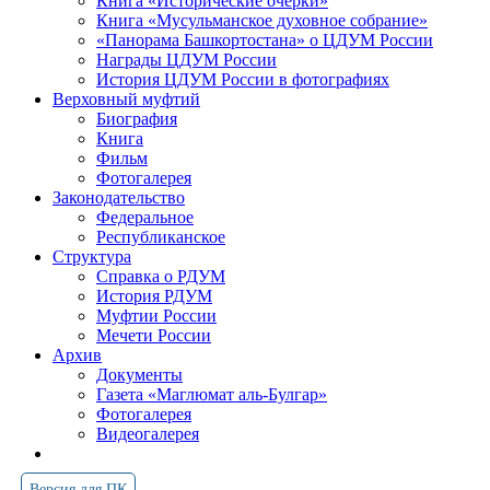
Книга «Исторические очерки»
Книга «Мусульманское духовное собрание»
«Панорама Башкортостана» о ЦДУМ России
Награды ЦДУМ России
История ЦДУМ России в фотографиях
Верховный муфтий
Биография
Книга
Фильм
Фотогалерея
Законодательство
Федеральное
Республиканское
Структура
Справка о РДУМ
История РДУМ
Муфтии России
Мечети России
Архив
Документы
Газета «Маглюмат аль-Булгар»
Фотогалерея
Видеогалерея
Версия для ПК