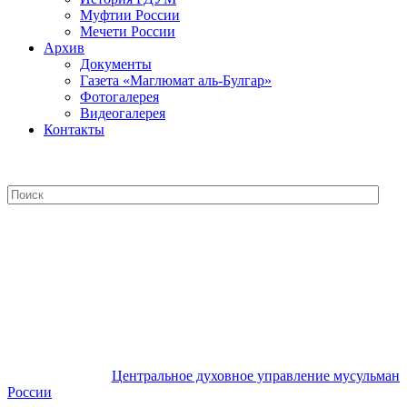
Муфтии России
Мечети России
Архив
Документы
Газета «Маглюмат аль-Булгар»
Фотогалерея
Видеогалерея
Контакты
Центральное духовное управление
мусульман России
Центральное духовное управление мусульман
России