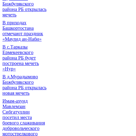
Бижбулякского
района РБ открылась
мечеть
В приходах
Башкортостана
отмечают праздник
«Маулид ан-Наби»
В с.Тарказы
Ермекеевского
района РБ будет
построена мечеть
«Нур»
В д.Мурадымово
Бижбулякского
района РБ открылась
новая мечеть
Имам-ахунд
Мавлемзан
Сибгатуллин
посетил места
боевого слаживания
добровольческого
мотострелкового