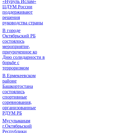
«Нуруль Ислам»
ЦДУМ России
поддерживают
решения
руководства страны
В городе
Октябрьский РБ
состоялось
мероприятие,
приуроченное ко
Дню солидарности в
борьбе с
терроризмом
В Ермекеевском
районе
Башкортостана
состоялись
спортивные
соревнования,
организованные
РДУМ РБ
Мусульманам
г.Октябрьский
Республики