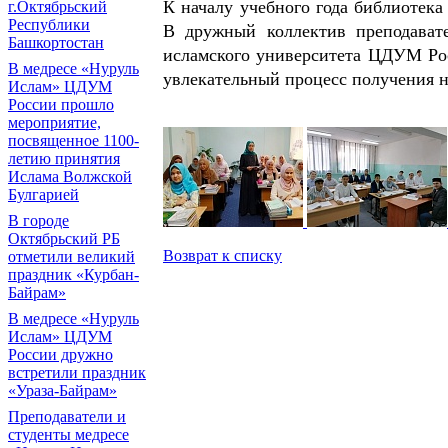
К началу учебного года библиотек
г.Октябрьский
Республики
В дружный коллектив преподават
Башкортостан
исламского университета ЦДУМ Рос
В медресе «Нуруль
увлекательный процесс получения 
Ислам» ЦДУМ
России прошло
мероприятие,
посвященное 1100-
летию принятия
Ислама Волжской
Булгарией
В городе
Октябрьский РБ
Возврат к списку
отметили великий
праздник «Курбан-
Байрам»
В медресе «Нуруль
Ислам» ЦДУМ
России дружно
встретили праздник
«Ураза-Байрам»
Преподаватели и
студенты медресе