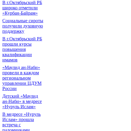
В г.Октябрьский РБ
широко отметили
«Курбан-Байрам»
Социальные сироты
получили духовную
поддержку
В г.Октябрьский РБ
прошли курсы
повышения
квалификации
имамов
«Маулид ан-Наби»
провели в каждом
региональном
управлении ЦДУМ
России
Детский «Маулид
ан-Наби» в медресе
«Нуруль Ислам»
В медресе «Нуруль
Ислам» прошла
встреча с
паломниками