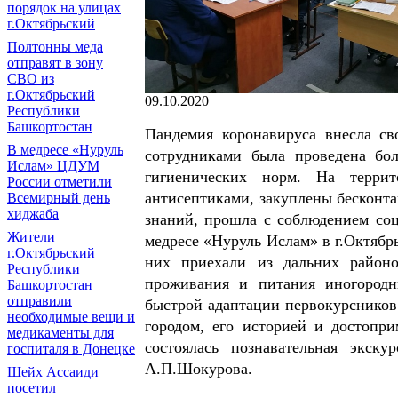
порядок на улицах
г.Октябрьский
Полтонны меда
отправят в зону
СВО из
г.Октябрьский
09.10.2020
Республики
Башкортостан
Пандемия коронавируса внесла св
В медресе «Нуруль
сотрудниками была проведена бо
Ислам» ЦДУМ
гигиенических норм. На терри
России отметили
антисептиками, закуплены бесконт
Всемирный день
хиджаба
знаний, прошла с соблюдением соц
Жители
медресе «Нуруль Ислам» в г.Октябр
г.Октябрьский
них приехали из дальних районо
Республики
проживания и питания иногородн
Башкортостан
отправили
быстрой адаптации первокурсников 
необходимые вещи и
городом, его историей и достопр
медикаменты для
состоялась познавательная экск
госпиталя в Донецке
А.П.Шокурова.
Шейх Ассаиди
посетил