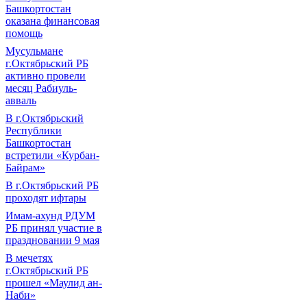
Башкортостан
оказана финансовая
помощь
Мусульмане
г.Октябрьский РБ
активно провели
месяц Рабиуль-
авваль
В г.Октябрьский
Республики
Башкортостан
встретили «Курбан-
Байрам»
В г.Октябрьский РБ
проходят ифтары
Имам-ахунд РДУМ
РБ принял участие в
праздновании 9 мая
В мечетях
г.Октябрьский РБ
прошел «Маулид ан-
Наби»