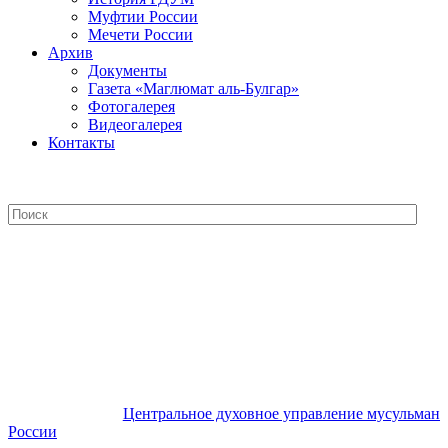
Муфтии России
Мечети России
Архив
Документы
Газета «Маглюмат аль-Булгар»
Фотогалерея
Видеогалерея
Контакты
Центральное духовное управление
мусульман России
Центральное духовное управление мусульман
России