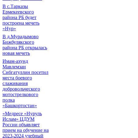
В с.Тарказы
Ермекеевского
района РБ будет
построена мечеть
«Нур»
В д.Мурадымово
Бижбулякского
района РБ открылась
новая мечеть
Имам-ахунд
Мавлемзан
Сибгатуллин посетил
места боевого
слаживания
добровольческого
мотострелкового
полка
«Башкортостан»
«Медресе «Нуруль
Ислам» ЦДУМ
России объявляет
прием на обучение на
2023-2024 учебный