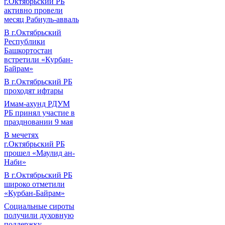
г.Октябрьский РБ
активно провели
месяц Рабиуль-авваль
В г.Октябрьский
Республики
Башкортостан
встретили «Курбан-
Байрам»
В г.Октябрьский РБ
проходят ифтары
Имам-ахунд РДУМ
РБ принял участие в
праздновании 9 мая
В мечетях
г.Октябрьский РБ
прошел «Маулид ан-
Наби»
В г.Октябрьский РБ
широко отметили
«Курбан-Байрам»
Социальные сироты
получили духовную
поддержку