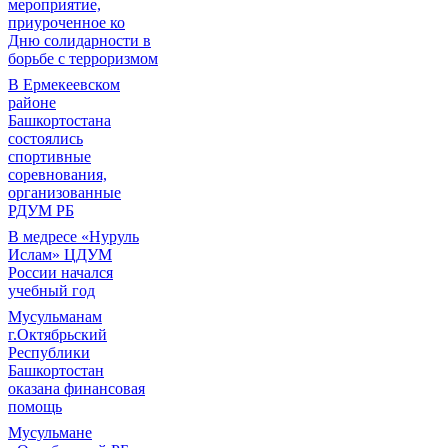
мероприятие,
приуроченное ко
Дню солидарности в
борьбе с терроризмом
В Ермекеевском
районе
Башкортостана
состоялись
спортивные
соревнования,
организованные
РДУМ РБ
В медресе «Нуруль
Ислам» ЦДУМ
России начался
учебный год
Мусульманам
г.Октябрьский
Республики
Башкортостан
оказана финансовая
помощь
Мусульмане