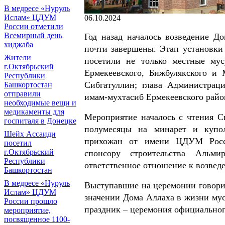
В медресе «Нуруль
Ислам» ЦДУМ
06.10.2024
России отметили
Всемирный день
Год назад началось возведение Д
хиджаба
почти завершены. Этап установки
Жители
посетили не только местные мус
г.Октябрьский
Ермекеевского, Бижбулякского и
Республики
Сибгатуллин; глава Администраци
Башкортостан
отправили
имам-мухтасиб Ермекеевского райо
необходимые вещи и
медикаменты для
Мероприятие началось с чтения С
госпиталя в Донецке
полумесяцы на минарет и купол
Шейх Ассаиди
прихожан от имени ЦДУМ Росси
посетил
г.Октябрьский
спонсору строительства Альм
Республики
ответственное отношение к возвед
Башкортостан
В медресе «Нуруль
Выступавшие на церемонии говорил
Ислам» ЦДУМ
значении Дома Аллаха в жизни мус
России прошло
праздник – церемония официальног
мероприятие,
посвященное 1100-