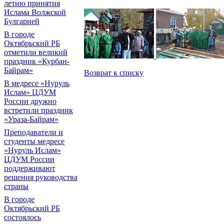
летию принятия
Ислама Волжской
Булгарией
В городе
Октябрьский РБ
отметили великий
праздник «Курбан-
Байрам»
Возврат к списку
В медресе «Нуруль
Ислам» ЦДУМ
России дружно
встретили праздник
«Ураза-Байрам»
Преподаватели и
студенты медресе
«Нуруль Ислам»
ЦДУМ России
поддерживают
решения руководства
страны
В городе
Октябрьский РБ
состоялось