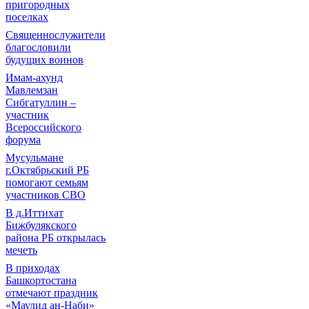
пригородных
поселках
Священнослужители
благословили
будущих воинов
Имам-ахунд
Мавлемзан
Сибгатуллин –
участник
Всероссийского
форума
Мусульмане
г.Октябрьский РБ
помогают семьям
участников СВО
В д.Иттихат
Бижбулякского
района РБ открылась
мечеть
В приходах
Башкортостана
отмечают праздник
«Маулид ан-Наби»