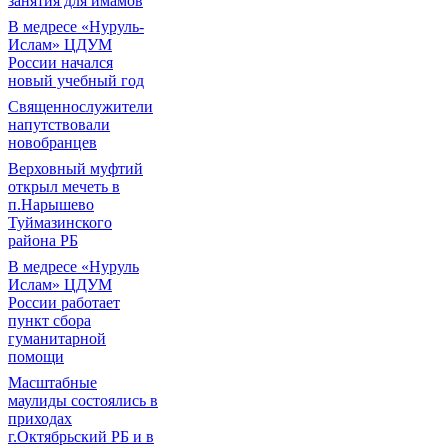
занятия для имамов
В медресе «Нуруль-
Ислам» ЦДУМ
России начался
новый учебный год
Священнослужители
напутствовали
новобранцев
Верховный муфтий
открыл мечеть в
п.Нарышево
Туймазинского
района РБ
В медресе «Нуруль
Ислам» ЦДУМ
России работает
пункт сбора
гуманитарной
помощи
Масштабные
маулиды состоялись в
приходах
г.Октябрьский РБ и в