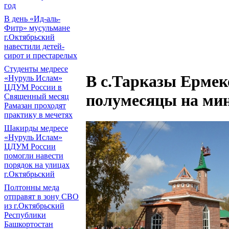
год
В день «Ид-аль-
Фитр» мусульмане
г.Октябрьский
навестили детей-
сирот и престарелых
Cтуденты медресе
В с.Тарказы Ермек
«Нуруль Ислам»
ЦДУМ России в
полумесяцы на мин
Священный месяц
Рамазан проходят
практику в мечетях
Шакирды медресе
«Нуруль Ислам»
ЦДУМ России
помогли навести
порядок на улицах
г.Октябрьский
Полтонны меда
отправят в зону СВО
из г.Октябрьский
Республики
Башкортостан