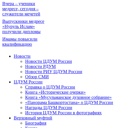
Вчера – ученики
медресе, сегодня –
служители мечетей
Выпускники медресе
«Нуруль Ислам»
получили дипломы
Имамы повысили
квалификацию
Новости
Новости ЦДУМ России
Новости РДУМ
Новости РИУ ЦДУМ России
Обзор СМИ
ЦДУМ России
Справка о ЦДУМ России
Книга «Исторические очерки»
Книга «Мусульманское духовное собрание»
«Панорама Башкортостана» о ЦДУМ России
Награды ЦДУМ России
История ЦДУМ России в фотографиях
Верховный муфтий
Биография