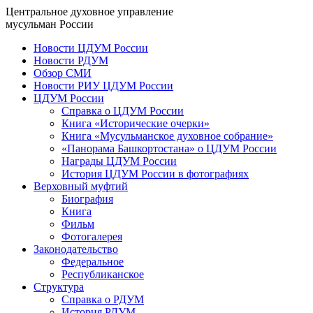
Центральное духовное управление
мусульман России
Новости ЦДУМ России
Новости РДУМ
Обзор СМИ
Новости РИУ ЦДУМ России
ЦДУМ России
Справка о ЦДУМ России
Книга «Исторические очерки»
Книга «Мусульманское духовное собрание»
«Панорама Башкортостана» о ЦДУМ России
Награды ЦДУМ России
История ЦДУМ России в фотографиях
Верховный муфтий
Биография
Книга
Фильм
Фотогалерея
Законодательство
Федеральное
Республиканское
Структура
Справка о РДУМ
История РДУМ