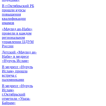
В г.Октябрьский РБ
прошли курсы
повышения
квалификации
имамов
«Маулид ан-Наби»
провели в каждом
региональном
управлении ЦДУМ
России
Детский «Маулид ан-
Наби» в медресе
«Нуруль Ислам»
В медресе «Нуруль
Ислам» прошла
встреча с
паломниками
В медресе «Нуруль
Ислам»
г.Октябрьский
отметили «Ураза-
Байрам»