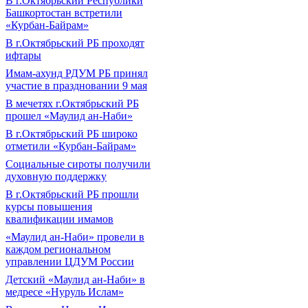
В г.Октябрьский Республики
Башкортостан встретили
«Курбан-Байрам»
В г.Октябрьский РБ проходят
ифтары
Имам-ахунд РДУМ РБ принял
участие в праздновании 9 мая
В мечетях г.Октябрьский РБ
прошел «Маулид ан-Наби»
В г.Октябрьский РБ широко
отметили «Курбан-Байрам»
Социальные сироты получили
духовную поддержку
В г.Октябрьский РБ прошли
курсы повышения
квалификации имамов
«Маулид ан-Наби» провели в
каждом региональном
управлении ЦДУМ России
Детский «Маулид ан-Наби» в
медресе «Нуруль Ислам»