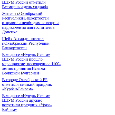
ЦДУМ России отметили
Всемирный день хиджаба
Жители г.Октябрьский
Республики Башкортостан
отправили необходимые вещи и
медикаменты для госпиталя в
Донецке
Шейх Ассаиди посетил
г.Октябрьский Республики
Башкортостан
В медресе «Нуруль Ислам»
ЦДУМ России прошло
мероприятие, посвященное 1100-
летию принятия Ислама
Волжской Булгарией
В городе Октябрьский РБ
отметили великий праздник
«Курбан-Байрам»
В медресе «Нуруль Ислам»
ЦДУМ России дружно
встретили праздник «Ураза-
Байрам»