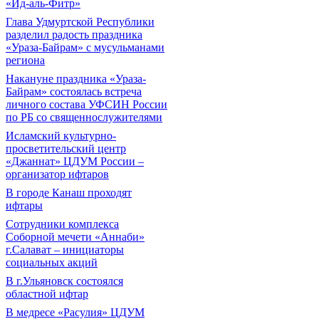
«Ид-аль-Фитр»
Глава Удмуртской Республики
разделил радость праздника
«Ураза-Байрам» с мусульманами
региона
Накануне праздника «Ураза-
Байрам» состоялась встреча
личного состава УФСИН России
по РБ со священнослужителями
Исламский культурно-
просветительский центр
«Джаннат» ЦДУМ России –
организатор ифтаров
В городе Канаш проходят
ифтары
Сотрудники комплекса
Соборной мечети «Аннаби»
г.Салават – инициаторы
социальных акций
В г.Ульяновск состоялся
областной ифтар
В медресе «Расулия» ЦДУМ