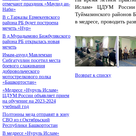
отмечают праздник «Маулид ан-
Ислам» ЦДУМ России в
Наби»
Туймазинского районов Б
В с.Тарказы Ермекеевского
в медресе, проводить раз
района РБ будет построена
мечеть «Нур»
В д.Мурадымово Бижбулякского
района РБ открылась новая
мечеть
Имам-ахунд Мавлемзан
Сибгатуллин посетил места
боевого слаживания
добровольческого
Возврат к списку
мотострелкового полка
«Башкортостан»
«Медресе «Нуруль Ислам»
ЦДУМ России объявляет прием
на обучение на 2023-2024
учебный год
Полтонны меда отправят в зону
СВО из г.Октябрьский
Республики Башкортостан
В медресе «Нуруль Ислам»