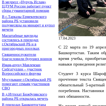
В медресе «Нуруль Ислам»
ЦДУМ России работает пункт
сбора гуманитарной помощи
В с.Тарказы Ермекеевского
района РБ установили
полумесяцы на минарет и купол
мечети
Масштабные маулиды
17.04.2023
состоялись в приходах
г.Октябрьский РБ и в
С 22 марта по 19 апрел
пригородных поселках
Башкортостан. Таким об
Священнослужители
время учебы, приобрета
благословили будущих воинов
навыки проведения религ
Имам-ахунд Мавлемзан
Сибгатуллин – участник
Студент 3 курса Шаро
Всероссийского форума
прочтение текста Свяще
Мусульмане г.Октябрьский РБ
помогают семьям участников
обязательный 5-кратный
СВО
погребения. Наставники
В д.Иттихат Бижбулякского
них обязанности.
района РБ открылась мечеть
В приходах Башкортостана
На время летней практи