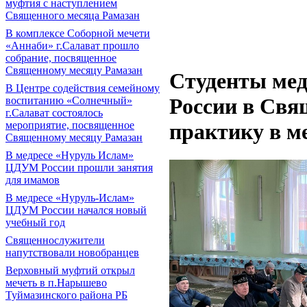
муфтия с наступлением
Священного месяца Рамазан
В комплексе Соборной мечети
«Аннаби» г.Салават прошло
собрание, посвященное
Священному месяцу Рамазан
Cтуденты ме
В Центре содействия семейному
России в Свя
воспитанию «Солнечный»
г.Салават состоялось
мероприятие, посвященное
практику в м
Священному месяцу Рамазан
В медресе «Нуруль Ислам»
ЦДУМ России прошли занятия
для имамов
В медресе «Нуруль-Ислам»
ЦДУМ России начался новый
учебный год
Священнослужители
напутствовали новобранцев
Верховный муфтий открыл
мечеть в п.Нарышево
Туймазинского района РБ