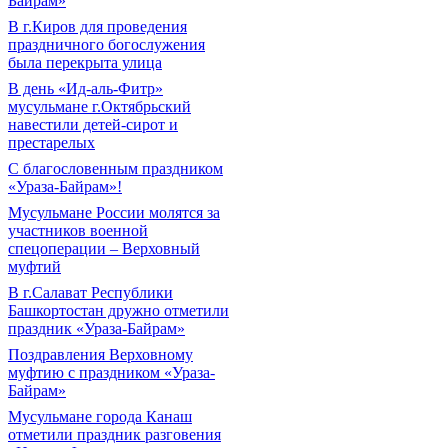
Байрам»
В г.Киров для проведения
праздничного богослужения
была перекрыта улица
В день «Ид-аль-Фитр»
мусульмане г.Октябрьский
навестили детей-сирот и
престарелых
С благословенным праздником
«Ураза-Байрам»!
Мусульмане России молятся за
участников военной
спецоперации – Верховный
муфтий
В г.Салават Республики
Башкортостан дружно отметили
праздник «Ураза-Байрам»
Поздравления Верховному
муфтию с праздником «Ураза-
Байрам»
Мусульмане города Канаш
отметили праздник разговения