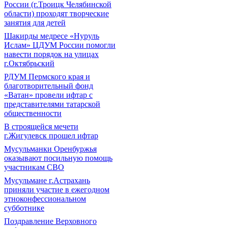
России (г.Троицк Челябинской
области) проходят творческие
занятия для детей
Шакирды медресе «Нуруль
Ислам» ЦДУМ России помогли
навести порядок на улицах
г.Октябрьский
РДУМ Пермского края и
благотворительный фонд
«Ватан» провели ифтар с
представителями татарской
общественности
В строящейся мечети
г.Жигулевск прошел ифтар
Мусульманки Оренбуржья
оказывают посильную помощь
участникам СВО
Мусульмане г.Астрахань
приняли участие в ежегодном
этноконфессиональном
субботнике
Поздравление Верховного