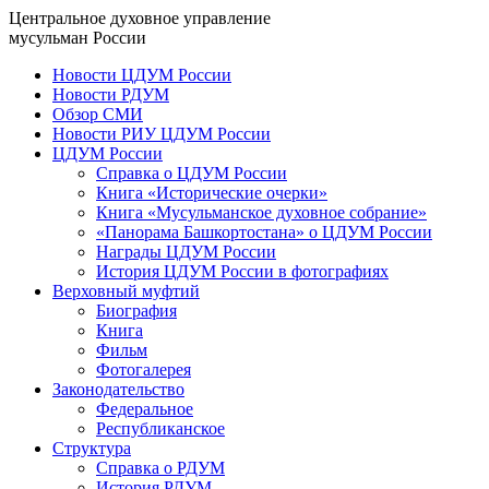
Центральное духовное управление
мусульман России
Новости ЦДУМ России
Новости РДУМ
Обзор СМИ
Новости РИУ ЦДУМ России
ЦДУМ России
Справка о ЦДУМ России
Книга «Исторические очерки»
Книга «Мусульманское духовное собрание»
«Панорама Башкортостана» о ЦДУМ России
Награды ЦДУМ России
История ЦДУМ России в фотографиях
Верховный муфтий
Биография
Книга
Фильм
Фотогалерея
Законодательство
Федеральное
Республиканское
Структура
Справка о РДУМ
История РДУМ