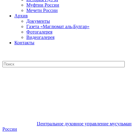
Муфтии России
Мечети России
Архив
Документы
Газета «Маглюмат аль-Булгар»
Фотогалерея
Видеогалерея
Контакты
Центральное духовное управление
мусульман России
Центральное духовное управление мусульман
России