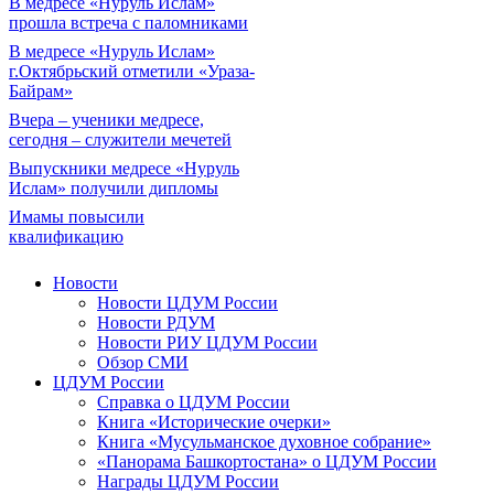
В медресе «Нуруль Ислам»
прошла встреча с паломниками
В медресе «Нуруль Ислам»
г.Октябрьский отметили «Ураза-
Байрам»
Вчера – ученики медресе,
сегодня – служители мечетей
Выпускники медресе «Нуруль
Ислам» получили дипломы
Имамы повысили
квалификацию
Новости
Новости ЦДУМ России
Новости РДУМ
Новости РИУ ЦДУМ России
Обзор СМИ
ЦДУМ России
Справка о ЦДУМ России
Книга «Исторические очерки»
Книга «Мусульманское духовное собрание»
«Панорама Башкортостана» о ЦДУМ России
Награды ЦДУМ России