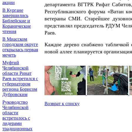
акции
департамента ВГТРК Рифат Сабитов,
В Кургане
Республиканского форума «Ватан кө
завершились
ветераны СМИ. Старейшее духовное
Библейские и
представлял председатель РДУМ Чел
Коранические
чтения
Раев.
В Миасском
Каждое дерево снабжено табличкой 
городском округе
открылась первая
новой аллее планируется организаци
мечеть
Муфтий
Челябинской
области Ринат
Раев встретился с
губернатором
региона Борисом
Дубровским
Руководство
Возврат к списку
Челябинской
области
встретилось с
лидерами
традиционных