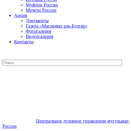
Муфтии России
Мечети России
Архив
Документы
Газета «Маглюмат аль-Булгар»
Фотогалерея
Видеогалерея
Контакты
Центральное духовное управление
мусульман России
Центральное духовное управление мусульман
России