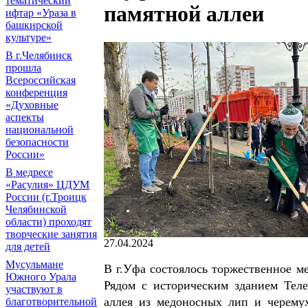
тематический
памятной аллеи
ифтар «Ураза в
башкирской
культуре»
В г.Челябинск
прошла
Всероссийская
конференция
«Духовные
аспекты
национальной
безопасности
России»
В медресе
«Расулия» ЦДУМ
России (г.Троицк
Челябинской
области) проходят
творческие занятия
27.04.2024
для детей
Мусульмане
В г.Уфа состоялось торжественное м
Южного Урала
Рядом с историческим зданием Тел
участвуют в
аллея из медоносных лип и черемух
благотворительной