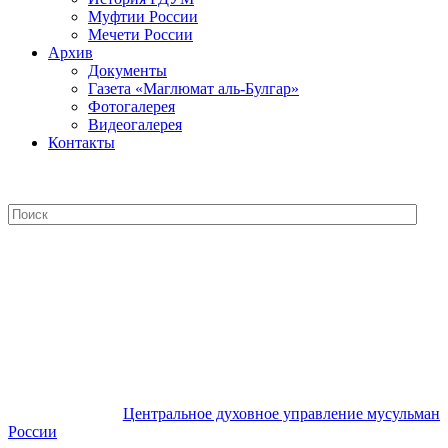
Муфтии России
Мечети России
Архив
Документы
Газета «Маглюмат аль-Булгар»
Фотогалерея
Видеогалерея
Контакты
Центральное духовное управление
мусульман России
Центральное духовное управление мусульман
России