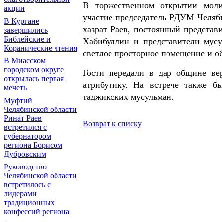
В торжественном открытии моли
акции
участие председатель РДУМ Челяб
В Кургане
хазрат Раев, постоянный представ
завершились
Библейские и
Хабибуллин и представители мусу
Коранические чтения
светлое просторное помещение и о
В Миасском
городском округе
Гости передали в дар общине ве
открылась первая
атрибутику. На встрече также б
мечеть
таджикских мусульман.
Муфтий
Челябинской области
Ринат Раев
Возврат к списку
встретился с
губернатором
региона Борисом
Дубровским
Руководство
Челябинской области
встретилось с
лидерами
традиционных
конфессий региона