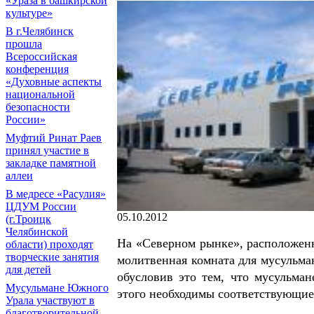
«Ураза в башкирской
культуре»
В г.Челябинск
прошла
Всероссийская
конференция
«Духовные аспекты
национальной
безопасности
России»
Муфтий Ринат Раев
принял участие в
закладке памятной
аллеи
В медресе «Расулия»
ЦДУМ России
05.10.2012
(г.Троицк
Челябинской
На «Северном рынке», расположенн
области) проходят
творческие занятия
молитвенная комната для мусульма
для детей
обусловив это тем, что мусульма
Мусульмане Южного
этого необходимы соответствующие
Урала участвуют в
благотворительной