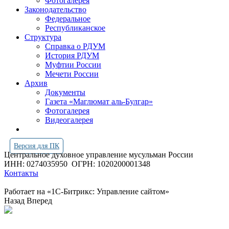
Фотогалерея
Законодательство
Федеральное
Республиканское
Структура
Справка о РДУМ
История РДУМ
Муфтии России
Мечети России
Архив
Документы
Газета «Маглюмат аль-Булгар»
Фотогалерея
Видеогалерея
Версия для ПК
Центральное духовное управление мусульман России
ИНН: 0274035950
ОГРН: 1020200001348
Контакты
Работает на «1С-Битрикс: Управление сайтом»
Назад
Вперед