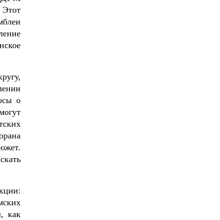
 Этот
мблеи
ление
нское
ругу,
лении
осы о
могут
тских
орана
южет.
скать
кции:
мских
, как