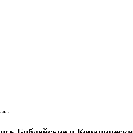
ись Библейские и Коранически