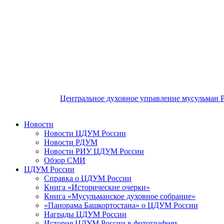
Центральное духовное управление мусульман 
Новости
Новости ЦДУМ России
Новости РДУМ
Новости РИУ ЦДУМ России
Обзор СМИ
ЦДУМ России
Справка о ЦДУМ России
Книга «Исторические очерки»
Книга «Мусульманское духовное собрание»
«Панорама Башкортостана» о ЦДУМ России
Награды ЦДУМ России
История ЦДУМ России в фотографиях