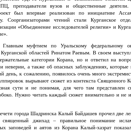
ПЦ, преподаватели вузов и общественные деятели.
проект был впервые реализован по инициативе Асса
у. Соорганизаторами чтений стали Курганское отде
изации «Объединение исследователей религии» и Курга
ие».
с Главным муфтием по Уральскому федеральному ок
Курганской областей Ринатом Раевым. В своем выступ
ержательные категории Корана, но и ответил на вопр
 и неверии, а также об опасных заблуждениях, которые 
ий день, к сожалению, появилось очень много экстремис
руппировок вырывают сюжет из контекста Священного К
зная сути и не понимая, для чего там представлен с
обоко. Нужно читать каждый сюжет внимательно и не и
мечети города Шадринска Калый Байдашев прочел две ле
 священный джихад – правильное понимание исла
ых заповедей и аятов из Корана Калый-хазрат показал