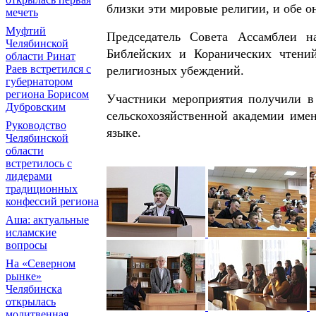
близки эти мировые религии, и обе о
мечеть
Муфтий
Председатель Совета Ассамблеи 
Челябинской
Библейских и Коранических чтений
области Ринат
Раев встретился с
религиозных убеждений.
губернатором
региона Борисом
Участники мероприятия получили в 
Дубровским
сельскохозяйственной академии име
Руководство
языке.
Челябинской
области
встретилось с
лидерами
традиционных
конфессий региона
Аша: актуальные
исламские
вопросы
На «Северном
рынке»
Челябинска
открылась
молитвенная