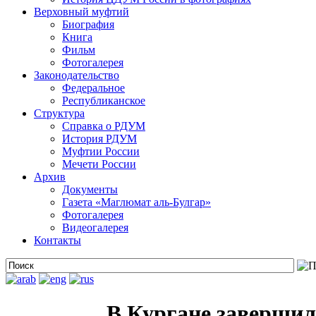
Верховный муфтий
Биография
Книга
Фильм
Фотогалерея
Законодательство
Федеральное
Республиканское
Структура
Справка о РДУМ
История РДУМ
Муфтии России
Мечети России
Архив
Документы
Газета «Маглюмат аль-Булгар»
Фотогалерея
Видеогалерея
Контакты
В Кургане завершил