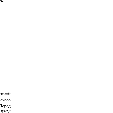
енной
ского
Перед
 ЦДУМ