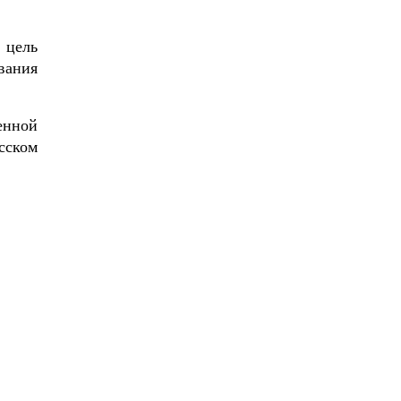
 цель
вания
енной
сском