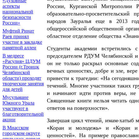
«Духовные
России, Курганской Митрополии Р
аспекты
национальной
образовательно-просветительский 
безопасности
народов Зауралья еще в 2013 год
России»
общероссийской общественной орган
Муфтий Ринат
областное отделение общества «Знан
Раев принял
участие в закладке
памятной аллеи
Студенты академии встретились 
председателем РДУМ Челябинской и 
В медресе
«Расулия» ЦДУМ
он не только раскрыл основные сод
России (г.Троицк
вечных ценностях, добре и зле, вере
Челябинской
привести к трагедии: «На сегодняшн
области) проходят
творческие занятия
течений. Многие участники таких г
для детей
и начинают идти против веры, не 
Мусульмане
Священные книги нельзя читать одн
Южного Урала
ответов на поверхности».
участвуют в
благотворительной
акции
Завершая цикл чтений, имам-хатыб 
«Коран и молодежь» и «Коран и
В Миасском
городском округе
ценностей». На примере православн
открылась первая