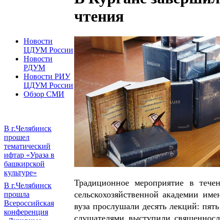
чтения
Новости
ЦДУМ России
Новости
РДУМ
Новости РИУ
ЦДУМ России
Обзор СМИ
В г.Челябинск
прошел
тематический
ифтар «Ураза в
башкирской
культуре»
Традиционное мероприятие в течен
В г.Челябинск
сельскохозяйственной академии име
прошла
Всероссийская
вуза прослушали десять лекций: пят
конференция
слушателями выступили священнос