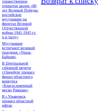
Возврат к списку
торжественное
открытие акции «80
лет Великой Победы:
российские
мусульмане на
фронтах Великой
Отечественной
войны 1941-1945 гг.
и в тылу»
Мусульмане
встречают великий
праздник «Ураза-
Байрам»
В Центральной
соборной мечети
г.Оренбург прошел
финал областного
конкурса
«Благословенный
месяц Рамазан»
В г.Ульяновск
прошел областной
ифтар