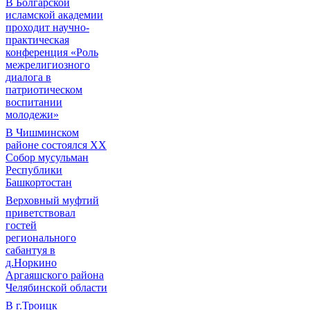
В Болгарской
исламской академии
проходит научно-
практическая
конференция «Роль
межрелигиозного
диалога в
патриотическом
воспитании
молодежи»
В Чишминском
районе состоялся XX
Собор мусульман
Республики
Башкортостан
Верховный муфтий
приветствовал
гостей
регионального
сабантуя в
д.Норкино
Аргаяшского района
Челябинской области
В г.Троицк