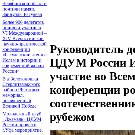
Челябинской области
почтили память
Зайнуллы Расулева
Более 900 делегатов
приняли участие в
VI Международной –
ХIV Всероссийской
научно-практической
Руководитель 
конференции
«Расулевские чтения:
ЦДУМ России И
Ислам в истории и
современной жизни
России»
участие во Все
В д.Золотоношка
Стерлитамакского
конференции р
района РБ открыт
мемориал,
соотечественни
посвященный
Великой Победе
рубежом
Молодежный клуб
«Джамаль» ЦДУМ
России провел в
г.Уфа мероприятие,