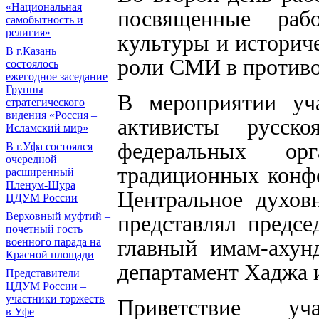
«Национальная
посвященные раб
самобытность и
религия»
культуры и историче
В г.Казань
роли СМИ в противо
состоялось
ежегодное заседание
Группы
В мероприятии уча
стратегического
видения «Россия –
активисты русско
Исламский мир»
федеральных орг
В г.Уфа состоялся
очередной
традиционных конф
расширенный
Пленум-Шура
Центральное духов
ЦДУМ России
Верховный муфтий –
представлял предс
почетный гость
военного парада на
главный имам-ахун
Красной площади
департамент Хаджа
Представители
ЦДУМ России –
участники торжеств
Приветствие уч
в Уфе