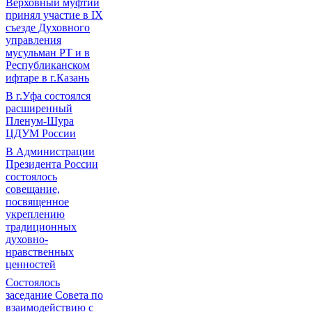
Верховный муфтий
принял участие в IХ
съезде Духовного
управления
мусульман РТ и в
Республиканском
ифтаре в г.Казань
В г.Уфа состоялся
расширенный
Пленум-Шура
ЦДУМ России
В Администрации
Президента России
состоялось
совещание,
посвященное
укреплению
традиционных
духовно-
нравственных
ценностей
Состоялось
заседание Совета по
взаимодействию с