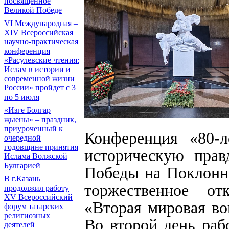
посвященное
Великой Победе
VI Международная –
ХIV Всероссийская
научно-практическая
конференция
«Расулевские чтения:
Ислам в истории и
современной жизни
России» пройдет с 3
по 5 июля
«Изге Болгар
җыены» – праздник,
приуроченный к
Конференция «80-
очередной
годовщине принятия
историческую пра
Ислама Волжской
Булгарией
Победы на Поклонно
В г.Казань
торжественное от
продолжил работу
XV Всероссийский
«Вторая мировая во
форум татарских
религиозных
Во второй день раб
деятелей