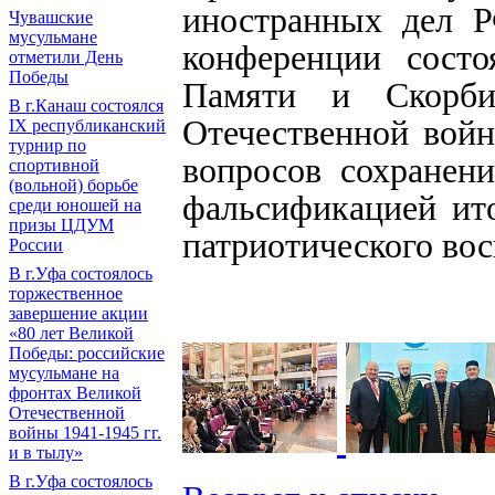
иностранных дел Р
Чувашские
мусульмане
конференции состо
отметили День
Победы
Памяти и Скорби
В г.Канаш состоялся
Отечественной вой
IX республиканский
турнир по
вопросов сохранен
спортивной
(вольной) борьбе
фальсификацией ит
среди юношей на
призы ЦДУМ
патриотического во
России
В г.Уфа состоялось
торжественное
завершение акции
«80 лет Великой
Победы: российские
мусульмане на
фронтах Великой
Отечественной
войны 1941-1945 гг.
и в тылу»
В г.Уфа состоялось