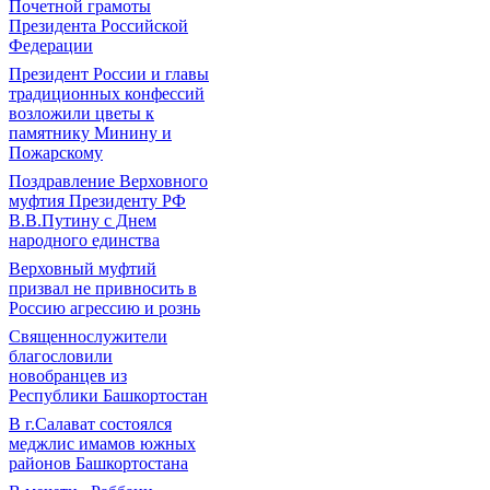
Почетной грамоты
Президента Российской
Федерации
Президент России и главы
традиционных конфессий
возложили цветы к
памятнику Минину и
Пожарскому
Поздравление Верховного
муфтия Президенту РФ
В.В.Путину с Днем
народного единства
Верховный муфтий
призвал не привносить в
Россию агрессию и рознь
Священнослужители
благословили
новобранцев из
Республики Башкортостан
В г.Салават состоялся
меджлис имамов южных
районов Башкортостана