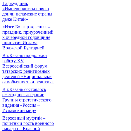
Таджуддина:
«Империалисты вовсю
доили исламские страны,
даже Китай»
«Изге Болгар җыены» –
праздник, приуроченный
к очередной годовщине
принятия Ислама
Волжской Булгарией
В г.Казань продолжил
работу XV
Всероссийский форум
татарских религиозных
деятелей «Национальная
самобытность и религия»
В г.Казань состоялось
ежегодное заседание
Группы стратегического
видения «Россия –
Исламский мир»
Верховный муфтий –
почетный гость военного
парада на Красной