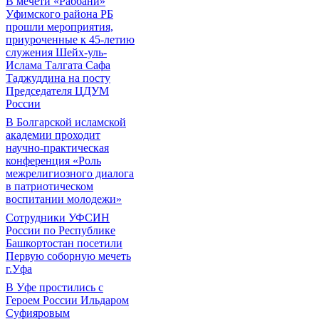
В мечети «Раббани»
Уфимского района РБ
прошли мероприятия,
приуроченные к 45-летию
служения Шейх-уль-
Ислама Талгата Сафа
Таджуддина на посту
Председателя ЦДУМ
России
В Болгарской исламской
академии проходит
научно-практическая
конференция «Роль
межрелигиозного диалога
в патриотическом
воспитании молодежи»
Сотрудники УФСИН
России по Республике
Башкортостан посетили
Первую соборную мечеть
г.Уфа
В Уфе простились с
Героем России Ильдаром
Суфияровым