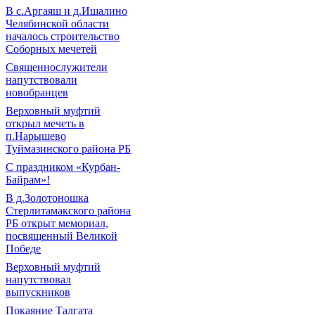
В с.Аргаяш и д.Ишалино
Челябинской области
началось строительство
Соборных мечетей
Священнослужители
напутствовали
новобранцев
Верховный муфтий
открыл мечеть в
п.Нарышево
Туймазинского района РБ
С праздником «Курбан-
Байрам»!
В д.Золотоношка
Стерлитамакского района
РБ открыт мемориал,
посвященный Великой
Победе
Верховный муфтий
напутствовал
выпускников
Покаяние Талгата