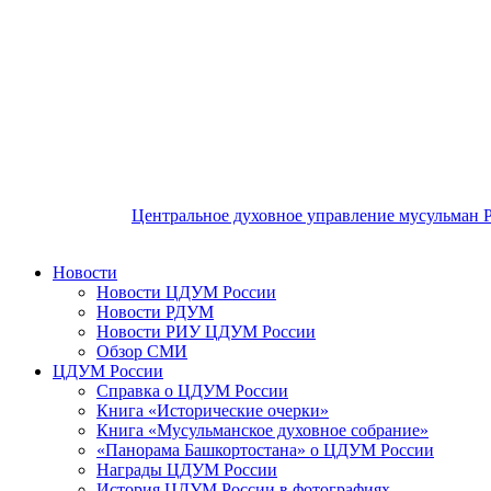
Центральное духовное управление мусульман 
Новости
Новости ЦДУМ России
Новости РДУМ
Новости РИУ ЦДУМ России
Обзор СМИ
ЦДУМ России
Справка о ЦДУМ России
Книга «Исторические очерки»
Книга «Мусульманское духовное собрание»
«Панорама Башкортостана» о ЦДУМ России
Награды ЦДУМ России
История ЦДУМ России в фотографиях