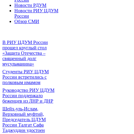
Новости РДУМ
Новости РИУ ЦДУМ
России
Обзор СМИ
В РИУ ЦДУМ России
прошел круглый стол
«Защита Отечества –
священный долг
мусульманина»
Студенты РИУ ЦДУМ
России встретились с
полковым имамом
Руководство РИУ ЦДУМ
России поддержало
беженцев из ЛНР и ДНР
Шейх-уль-Ислам,
Верховный муфтий,
Председатель ЦДУМ
России Талгат Сафа
Таджуддин удостоен