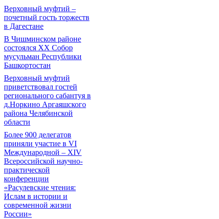
Верховный муфтий –
почетный гость торжеств
в Дагестане
В Чишминском районе
состоялся XX Собор
мусульман Республики
Башкортостан
Верховный муфтий
приветствовал гостей
регионального сабантуя в
д.Норкино Аргаяшского
района Челябинской
области
Более 900 делегатов
приняли участие в VI
Международной – ХIV
Всероссийской научно-
практической
конференции
«Расулевские чтения:
Ислам в истории и
современной жизни
России»