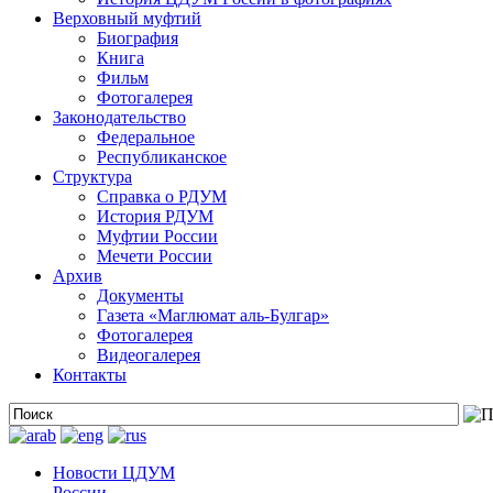
Верховный муфтий
Биография
Книга
Фильм
Фотогалерея
Законодательство
Федеральное
Республиканское
Структура
Справка о РДУМ
История РДУМ
Муфтии России
Мечети России
Архив
Документы
Газета «Маглюмат аль-Булгар»
Фотогалерея
Видеогалерея
Контакты
Новости ЦДУМ
России