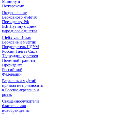
Минину и
Пожарскому
Поздравление
Верховного муфтия
Президенту РФ
В.В.Путину с Днем
народного единства
Шейх-уль-Ислам,
Верховный муфтий,
Председатель ЦДУМ
России Талгат Сафа
Таджуддин удостоен
Почетной грамоты
Президента
Российской
Федерации
Верховный муфтий
призвал не привносить
в Россию агрессию и
рознь
Священнослужители
благословили
новобранцев из