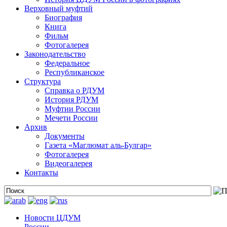
Верховный муфтий
Биография
Книга
Фильм
Фотогалерея
Законодательство
Федеральное
Республиканское
Структура
Справка о РДУМ
История РДУМ
Муфтии России
Мечети России
Архив
Документы
Газета «Маглюмат аль-Булгар»
Фотогалерея
Видеогалерея
Контакты
Новости ЦДУМ
России