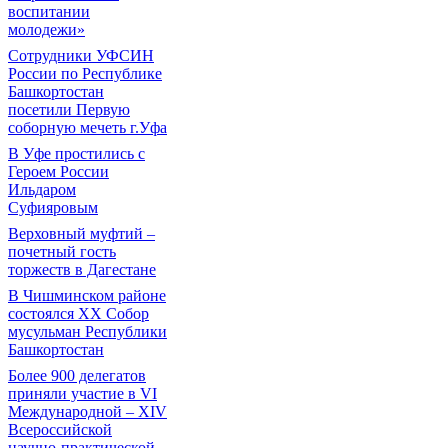
воспитании
молодежи»
Сотрудники УФСИН
России по Республике
Башкортостан
посетили Первую
соборную мечеть г.Уфа
В Уфе простились с
Героем России
Ильдаром
Суфияровым
Верховный муфтий –
почетный гость
торжеств в Дагестане
В Чишминском районе
состоялся XX Собор
мусульман Республики
Башкортостан
Более 900 делегатов
приняли участие в VI
Международной – ХIV
Всероссийской
научно-практической