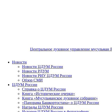
Центральное духовное управление мусульман 
Новости
Новости ЦДУМ России
Новости РДУМ
Новости РИУ ЦДУМ России
Обзор СМИ
ЦДУМ России
Справка о ЦДУМ России
Книга «Исторические очерки»
Книга «Мусульманское духовное собрание»
«Панорама Башкортостана» о ЦДУМ России
Награды ЦДУМ России
История ЦДУМ России в фотографиях