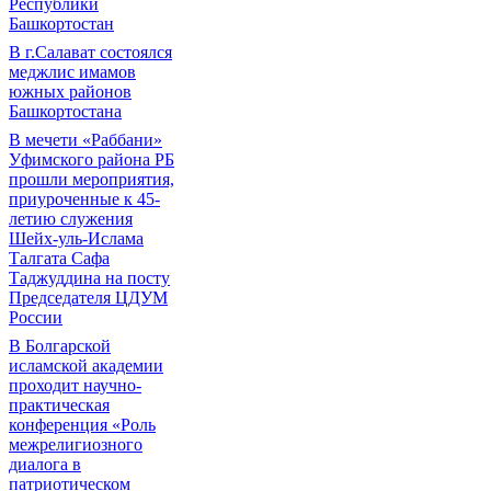
Республики
Башкортостан
В г.Салават состоялся
меджлис имамов
южных районов
Башкортостана
В мечети «Раббани»
Уфимского района РБ
прошли мероприятия,
приуроченные к 45-
летию служения
Шейх-уль-Ислама
Талгата Сафа
Таджуддина на посту
Председателя ЦДУМ
России
В Болгарской
исламской академии
проходит научно-
практическая
конференция «Роль
межрелигиозного
диалога в
патриотическом