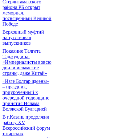
Стерлитамакского
района РБ открыт
мемориал,
посвященный Великой
Победе
Верховный муфтий
напутствовал
выпускников
Покаяние Талгата
Таджуддина:
«Империалисты вовсю
доили исламские
страны, даже Китай»
«Изге Болгар җыены»
– праздник,
приуроченный к
очередной годовщине
принятия Ислама
Волжской Булгарией
В г.Казань продолжил
работу XV
Всероссийский форум
татарских