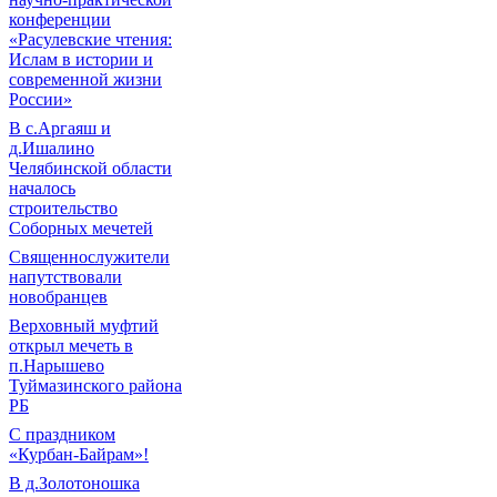
конференции
«Расулевские чтения:
Ислам в истории и
современной жизни
России»
В с.Аргаяш и
д.Ишалино
Челябинской области
началось
строительство
Соборных мечетей
Священнослужители
напутствовали
новобранцев
Верховный муфтий
открыл мечеть в
п.Нарышево
Туймазинского района
РБ
С праздником
«Курбан-Байрам»!
В д.Золотоношка