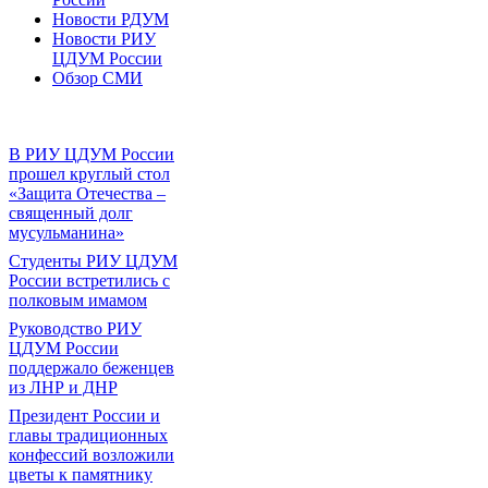
Новости РДУМ
Новости РИУ
ЦДУМ России
Обзор СМИ
В РИУ ЦДУМ России
прошел круглый стол
«Защита Отечества –
священный долг
мусульманина»
Студенты РИУ ЦДУМ
России встретились с
полковым имамом
Руководство РИУ
ЦДУМ России
поддержало беженцев
из ЛНР и ДНР
Президент России и
главы традиционных
конфессий возложили
цветы к памятнику