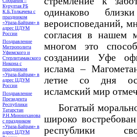
стремление к забо
Собрания –
Курултая РБ
одинаково близ
К.Б.Толкачева с
праздником
вероисповеданий, мн
«Ураза-Байрам» в
адрес ЦДУМ
согласия в нашем 
России
Поздравление
многом это спосо
Митрополита
Уфимского и
созданиии Уфе
оф
Стерлитамакского
Никона с
ислама – Магометан
праздником
«Ураза-Байрам» в
летие со дня осн
адрес ЦДУМ
России
исламский мир отмеч
Поздравление
Президента
Республики
Богатый моральн
Татарстан
Р.Н.Минниханова
широко востребован
с праздником
«Ураза-Байрам» в
республики с
адрес ЦДУМ