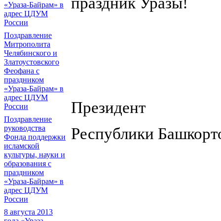
праздник Уразы!
«Ураза-Байрам» в
адрес ЦДУМ
России
Поздравление
Митрополита
Челябинского и
Златоустовского
Феофана с
праздником
«Ураза-Байрам» в
адрес ЦДУМ
Президент
России
Поздравление
руководства
Республи
Фонда поддержки
исламской
культуры, науки и
образования с
праздником
«Ураза-Байрам» в
адрес ЦДУМ
России
8 августа 2013
года «Ураза-