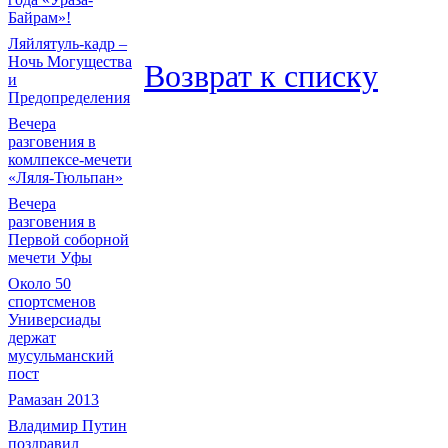
Байрам»!
Ляйлятуль-кадр –
Ночь Могущества
Возврат к списку
и
Предопределения
Вечера
разговения в
комлпексе-мечети
«Ляля-Тюльпан»
Вечера
разговения в
Первой соборной
мечети Уфы
Около 50
спортсменов
Универсиады
держат
мусульманский
пост
Рамазан 2013
Владимир Путин
поздравил