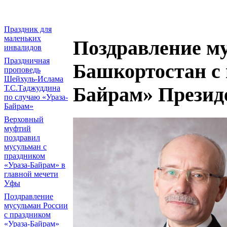
Праздник для
маленьких
Поздравление м
инвалидов
Праздничная
Башкортостан с 
проповедь
Шейхуль-Ислама
Т.С.Таджуддина
Байрам» Презид
по случаю «Ураза-
Байрам»
Верховный
муфтий
поздравил
мусульман с
праздником
«Ураза-Байрам» в
главной мечети
Уфы
Поздравление
мусульман России
с праздником
«Ураза-Байрам»