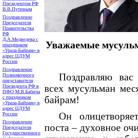
Президентом РФ
В.В.Путиным
Поздравление
Председателя
Правительства
РФ
Д.А.Медведева с
Уважаемые мусульм
праздником
«Ураза-Байрам» в
адрес ЦДУМ
России
Поздравление
Поздравляю вас
Полномочного
представителя
всех мусульман мес
Президента РФ в
ПФО М.В.Бабича
байрам!
с праздником
«Ураза-Байрам» в
адрес ЦДУМ
Он олицетворяе
России
Поздравление
поста – духовное оч
Председателя
Государственного