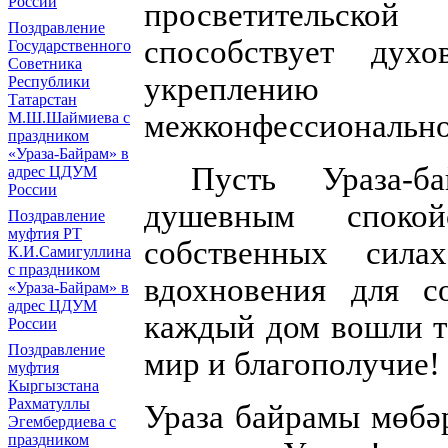
России
просветительск
Поздравление
способствует дух
Государственного
Советника
укреплению 
Республики
Татарстан
межконфессиональног
М.Ш.Шаймиева с
праздником
«Ураза-Байрам» в
Пусть Ураза-б
адрес ЦДУМ
России
душевным споко
Поздравление
муфтия РТ
собственных сила
К.И.Самигуллина
с праздником
вдохновения для с
«Ураза-Байрам» в
адрес ЦДУМ
каждый дом вошли те
России
Поздравление
мир и благополучие!
муфтия
Кыргызстана
Рахматуллы
Ураза
байрамы мөбә
Эгембердиева с
праздником