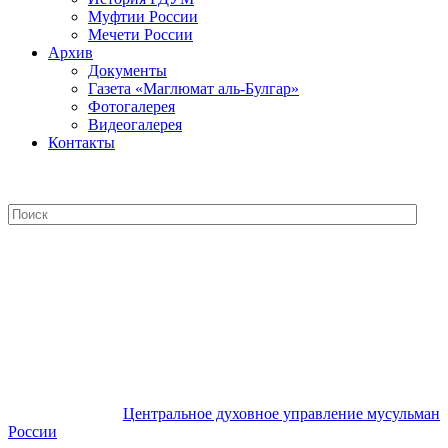
Муфтии России
Мечети России
Архив
Документы
Газета «Маглюмат аль-Булгар»
Фотогалерея
Видеогалерея
Контакты
Центральное духовное управление
мусульман России
Центральное духовное управление мусульман
России