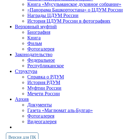
Книга «Мусульманское духовное собрание»
«Панорама Башкортостана» о ЦДУМ России
Награды ЦДУМ России
История ЦДУМ России в фотографиях
Верховный муфтий
Биография
Книга
Фильм
Фотогалерея
Законодательство
Федеральное
Республиканское
Структура
Справка о РДУМ
История РДУМ
Муфтии России
Мечети России
Архив
Документы
Газета «Маглюмат аль-Булгар»
Фотогалерея
Видеогалерея
Версия для ПК