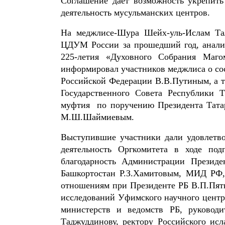
Соглашение дает возможность укрепить
деятельность мусульманских центров.
На меджлисе-Шура Шейх-уль-Ислам Тал
ЦДУМ России за прошедший год, анали
225-летия «Духовного Собрания Маг
информировал участников меджлиса о сос
Российской Федерации В.В.Путиным, а та
Государственного Совета Республики 
муфтия по поручению Президента Татар
М.Ш.Шаймиевым.
Выступившие участники дали удовлетво
деятельность Оргкомитета в ходе по
благодарность Администрации Президе
Башкортостан Р.З.Хамитовым, МИД РФ, 
отношениям при Президенте РБ В.П.Пятк
исследований Уфимского научного цент
министерств и ведомств РБ, руково
Таджуддинову, ректору Российского ис