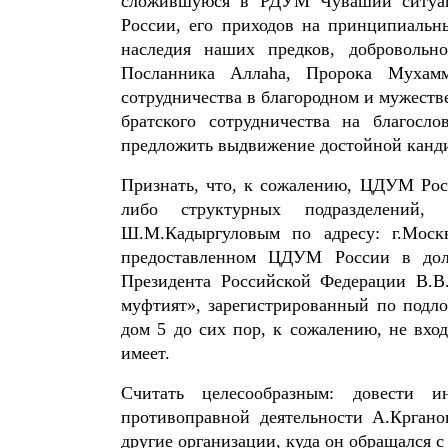
сложившуюся в РДУМ Чувашии ситуац
России, его приходов на принципиальн
наследия наших предков, добровольн
Посланника Аллаhа, Пророка Мухамм
сотрудничества в благородном и мужест
братского сотрудничества на благос
предложить выдвижение достойной канд
Признать, что, к сожалению, ЦДУМ Росс
либо структурных подразделений,
Ш.М.Кадыргуловым по адресу: г.Москв
предоставленном ЦДУМ России в долг
Президента Российской Федерации В.В
муфтият», зарегистрированный по подло
дом 5 до сих пор, к сожалению, не вх
имеет.
Считать целесообразным: довести
противоправной деятельности А.Кргано
другие организации, куда он обращался 