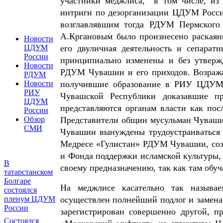
участники меджлиса, в том числе, из 
интриги по дезорганизации ЦДУМ России
возглавлявшим тогда РДУМ Пермского
А.Кргановым было произнесено раскаян
Новости
ЦДУМ
его двуличная деятельность и сепаратн
России
принципиально изменены и без утвер
Новости
РДУМ Чувашии и его приходов. Возраж
РДУМ
Новости
получившие образование в РИУ ЦДУМ 
РИУ
Чувашской Республики доказавшие пр
ЦДУМ
представляются органам власти как пос
России
Обзор
Представители общин мусульман Чуваши
СМИ
Чувашии вынуждены трудоустраиваться 
Медресе «Гулистан» РДУМ Чувашии, со
и Фонда поддержки исламской культуры, 
В
своему предназначению, так как там обуч
татарстанском
Болгаре
На меджлисе касательно так называе
состоялся
пленум ЦДУМ
осуществлен полнейший подлог и замена
России
зарегистрирован совершенно другой, п
Состоялся