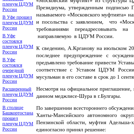
«Московский муфтият» из структуры Ц
пленум ЦДУМ
Президиума, утвержденным подписью 
России
называемого «Московского муфтията» на
В Уфе прошел
и посольства с заявлением, что «Мос
пленум ЦДУМ
России
требованиями переадресовывать на
В Уфе
направляемую в ЦДУМ России.
состоялся
пленум ЦДУМ
К сведению, А.Крганову на июльском 2
России
последнее предупреждение с осуждени
В Уфе
предъявлено требование привести Устав
состоялся
соответствие с Уставом ЦДУМ России
очередной
пленум ЦДУМ
мусульман в его составе в срок до 1 сентя
России
Несмотря на официальное приглашение,
Расширенный
пленум ЦДУМ
данном меджлисе-Шура в г.Булгары.
России
В столице
По завершении всестороннего обсуждени
Башкортостана
Ханты-Мансийского автономного округ
прошел
Пензинской области, муфтия Адельша
пленум ЦДУМ
России
единогласно принял решение: