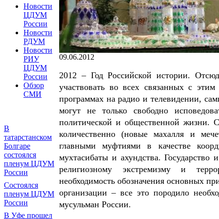
Новости
ЦДУМ
России
Новости
РДУМ
Новости
09.06.2012
РИУ
ЦДУМ
2012 – Год Российской истории. Отсюд
России
Обзор
участвовать во всех связанных с этим
СМИ
программах на радио и телевидении, са
могут не только свободно исповедов
политической и общественной жизни. С
В
количественно (новые махалля и мече
татарстанском
главными муфтиями в качестве коорд
Болгаре
состоялся
мухтасибаты и ахундства. Государство и
пленум ЦДУМ
религиозному экстремизму и терро
России
необходимость обозначения основных пр
Состоялся
организации – все это породило необх
пленум ЦДУМ
России
мусульман России.
В Уфе прошел