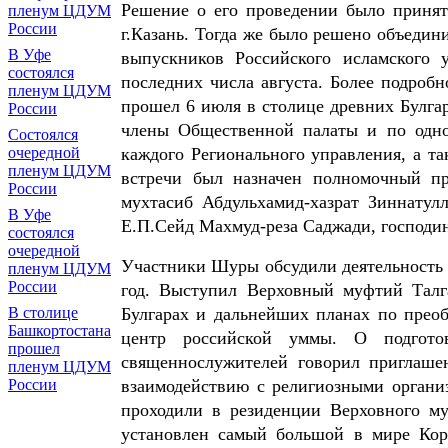
Решение о его проведении было принят
пленум ЦДУМ
России
г.Казань. Тогда же было решено объедин
В Уфе
выпускников Российского исламского
состоялся
последних числа августа. Более подро
пленум ЦДУМ
прошел 6 июля в столице древних Булгар
России
члены Общественной палаты и по одн
Состоялся
очередной
каждого Регионального управления, а т
пленум ЦДУМ
встречи был назначен полномочный п
России
мухтасиб Абдульхамид-хазрат Зиннатул
В Уфе
Е.П.Сейд Махмуд-реза Саджади, господи
состоялся
очередной
Участники Шуры обсудили деятельность
пленум ЦДУМ
России
год. Выступил Верховный муфтий Талг
В столице
Булгарах и дальнейших планах по прео
Башкортостана
центр российской уммы. О подгото
прошел
священнослужителей говорил приглаше
пленум ЦДУМ
России
взаимодействию с религиозными органи
проходили в резиденции Верховного му
установлен самый большой в мире Кор