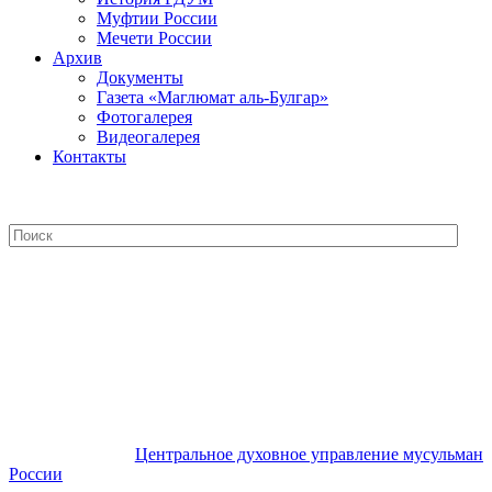
Муфтии России
Мечети России
Архив
Документы
Газета «Маглюмат аль-Булгар»
Фотогалерея
Видеогалерея
Контакты
Центральное духовное управление
мусульман России
Центральное духовное управление мусульман
России