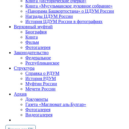
Книга «Исторические очерки»
Книга «Мусульманское духовное собрание»
«Панорама Башкортостана» о ЦДУМ России
Награды ЦДУМ России
История ЦДУМ России в фотографиях
Верховный муфтий
Биография
Книга
Фильм
Фотогалерея
Законодательство
Федеральное
Республиканское
Структура
Справка о РДУМ
История РДУМ
Муфтии России
Мечети России
Архив
Документы
Газета «Маглюмат аль-Булгар»
Фотогалерея
Видеогалерея