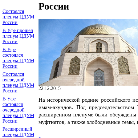
России
Состоялся
пленум ЦДУМ
России
В Уфе прошел
пленум ЦДУМ
России
В Уфе
состоялся
пленум ЦДУМ
России
Состоялся
очередной
пленум ЦДУМ
22.12.2015
России
В Уфе
На исторической родине российского и
состоялся
имам-ахундов. Под председательство
очередной
расширенном пленуме были обсуждены а
пленум ЦДУМ
России
муфтиятов, а также злободневные темы,
Расширенный
пленум ЦДУМ