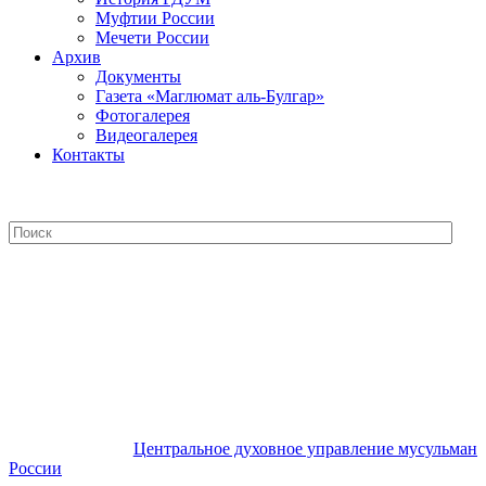
Муфтии России
Мечети России
Архив
Документы
Газета «Маглюмат аль-Булгар»
Фотогалерея
Видеогалерея
Контакты
Центральное духовное управление
мусульман России
Центральное духовное управление мусульман
России