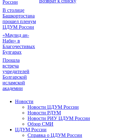
Возврат к списку
России
В столице
Башкортостана
прошел пленум
ЦДУМ России
«Маулид ан-
Наби» в
Благочестивых
Булгарах
Прошла
встреча
учредителей
Болгарской
исламской
академии
Новости
Новости ЦДУМ России
Новости РДУМ
Новости РИУ ЦДУМ России
Обзор СМИ
ЦДУМ России
Справка о ЦДУМ России