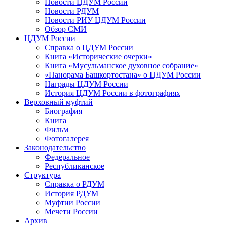
Новости ЦДУМ России
Новости РДУМ
Новости РИУ ЦДУМ России
Обзор СМИ
ЦДУМ России
Справка о ЦДУМ России
Книга «Исторические очерки»
Книга «Мусульманское духовное собрание»
«Панорама Башкортостана» о ЦДУМ России
Награды ЦДУМ России
История ЦДУМ России в фотографиях
Верховный муфтий
Биография
Книга
Фильм
Фотогалерея
Законодательство
Федеральное
Республиканское
Структура
Справка о РДУМ
История РДУМ
Муфтии России
Мечети России
Архив