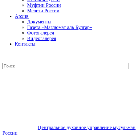
Муфтии России
Мечети России
Архив
Документы
Газета «Маглюмат аль-Булгар»
Фотогалерея
Видеогалерея
Контакты
Центральное духовное управление
мусульман России
Центральное духовное управление мусульман
России