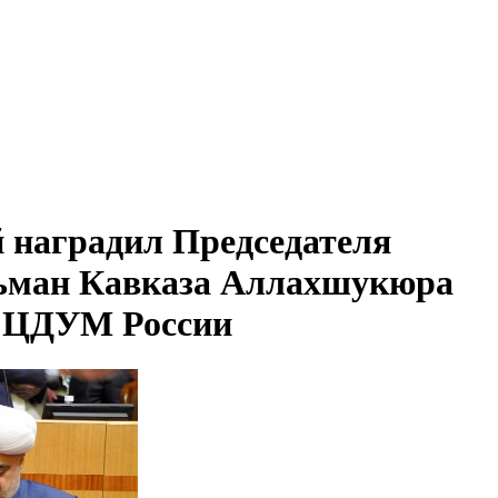
 наградил Председателя
ьман Кавказа Аллахшукюра
м ЦДУМ России