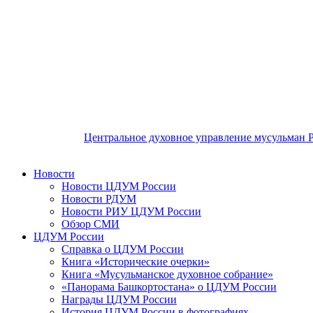
Центральное духовное управление мусульман 
Новости
Новости ЦДУМ России
Новости РДУМ
Новости РИУ ЦДУМ России
Обзор СМИ
ЦДУМ России
Справка о ЦДУМ России
Книга «Исторические очерки»
Книга «Мусульманское духовное собрание»
«Панорама Башкортостана» о ЦДУМ России
Награды ЦДУМ России
История ЦДУМ России в фотографиях