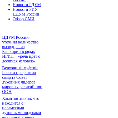
Новости РДУМ
Новости РИУ
ЦДУМ России
Обзор СМИ
ЦДУМ России
уточнил количество
выходцев из
Башкирии в рядах
ИГИЛ – «речь идет о
десятках человек»
Верховный муфтий
России предложил
создать Совет
духовных лидеров
мировых религий при
ООН
Хамитов заявил, что
находится с
исламскими
духовными лидерами
«на одной волне»