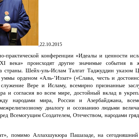
22.10.2015
но-практической конференции «Идеалы и ценности исл
XXI века» происходят другие значимые события в 
ра страны. Шейх-уль-Ислам Талгат Таджуддин указом
 уммы орденом «Аль-’Иззат» («Слава, честь и достоинс
 служение Вере и Исламу, всемирно признанные засл
ра и согласия во всем мире, достойный вклад в укреп
ду народами мира, России и Азербайджана, всем
 межрелигиозному диалогу и осознанию людьми велич
еред Всемогущим Создателем, Отечеством, народами гря
зат», помимо Аллахшукюра Пашазаде, на сегодняшний