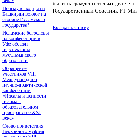
века»
были награждены только два чело
Почему выходцы из
Государственный Советник РТ Ми
Башкирии воюют на
стороне Исламского
государства?
Возврат к списку
Исламские богословы
на конференции в
Уфе обсудят
перспективы
мусульманского
образования
Обращение
участников VIII
Международной
научно-практической
конференции
«Идеалы и ценности
ислама в
образовательном
пространстве XXI
века»
Слово приветствия
Верховного муфтия
участникам VIII