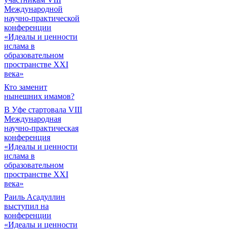
Международной
научно-практической
конференции
«Идеалы и ценности
ислама в
образовательном
пространстве XXI
века»
Кто заменит
нынешних имамов?
В Уфе стартовала VIII
Международная
научно-практическая
конференция
«Идеалы и ценности
ислама в
образовательном
пространстве XXI
века»
Раиль Асадуллин
выступил на
конференции
«Идеалы и ценности