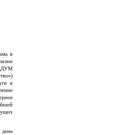
ама в
жизни
 ЦДУМ
тво»)
уги в
ление
ерное
айшей
дущих
 день