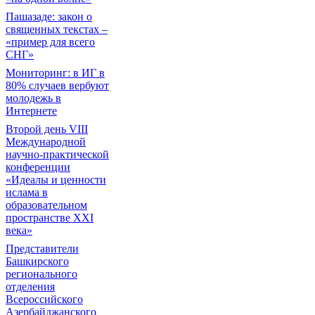
Пашазаде: закон о
священных текстах –
«пример для всего
СНГ»
Мониторинг: в ИГ в
80% случаев вербуют
молодежь в
Интернете
Второй день VIII
Международной
научно-практической
конференции
«Идеалы и ценности
ислама в
образовательном
пространстве XXI
века»
Представители
Башкирского
регионального
отделения
Всероссийского
Азербайджанского