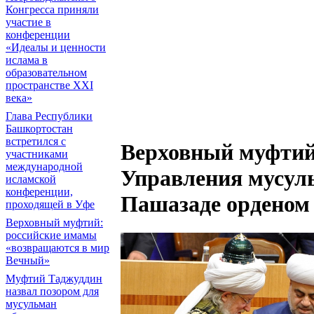
Конгресса приняли
участие в
конференции
«Идеалы и ценности
ислама в
образовательном
пространстве XXI
века»
Глава Республики
Башкортостан
встретился с
Верховный муфтий
участниками
международной
Управления мусул
исламской
конференции,
Пашазаде ордено
проходящей в Уфе
Верховный муфтий:
российские имамы
«возвращаются в мир
Вечный»
Муфтий Таджуддин
назвал позором для
мусульман