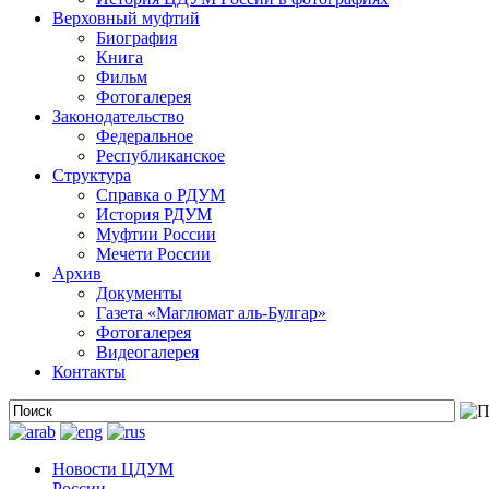
Верховный муфтий
Биография
Книга
Фильм
Фотогалерея
Законодательство
Федеральное
Республиканское
Структура
Справка о РДУМ
История РДУМ
Муфтии России
Мечети России
Архив
Документы
Газета «Маглюмат аль-Булгар»
Фотогалерея
Видеогалерея
Контакты
Новости ЦДУМ
России