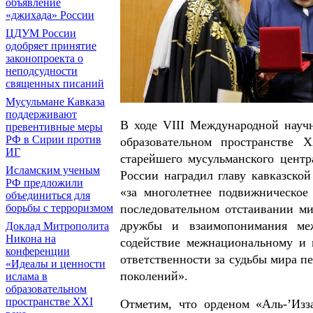
объявление
«джихада» России
ЦДУМ России
одобряет принятие
законопроекта о
неподсудности
священных писаний
Мусульмане Кавказа
поддерживают
В ходе VIII Международной науч
превентивные меры
РФ в Сирии против
образовательном пространстве 
ИГ
старейшего мусульманского цент
Исламским ученым
России наградил главу кавказской
РФ предложили
«за многолетнее подвижническое
объединиться для
борьбы с терроризмом
последовательном отстаивании ми
дружбы и взаимопонимания меж
Доклад Митрополита
Никона на
содействие межнациональному и
конференции
ответственности за судьбы мира п
«Идеалы и ценности
поколений».
ислама в
образовательном
пространстве XXI
Отметим, что орденом «Аль-’Из