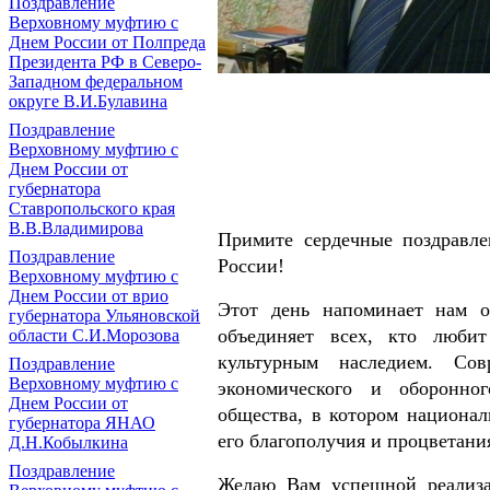
Поздравление
Верховному муфтию с
Днем России от Полпреда
Президента РФ в Северо-
Западном федеральном
округе В.И.Булавина
Поздравление
Верховному муфтию с
Днем России от
губернатора
Ставропольского края
В.В.Владимирова
Примите сердечные поздравле
Поздравление
России!
Верховному муфтию с
Днем России от врио
Этот день напоминает нам о
губернатора Ульяновской
объединяет всех, кто люби
области С.И.Морозова
культурным наследием. Со
Поздравление
Верховному муфтию с
экономического и оборонног
Днем России от
общества, в котором национал
губернатора ЯНАО
его благополучия и процветани
Д.Н.Кобылкина
Поздравление
Желаю Вам успешной реализац