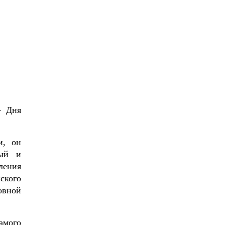
– Дня
и, он
ный и
ления
ского
овной
амого