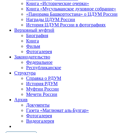
Книга «Исторические очерки»
Книга «Мусульманское духовное собрание»
«Панорама Башкортостана» о ЦДУМ России
Награды ЦДУМ России
История ЦДУМ России в фотографиях
Верховный муфтий
Биография
Книга
Фильм
Фотогалерея
Законодательство
Федеральное
Республиканское
Структура
Справка о РДУМ
История РДУМ
Муфтии России
Мечети России
Архив
Документы
Газета «Маглюмат аль-Булгар»
Фотогалерея
Видеогалерея