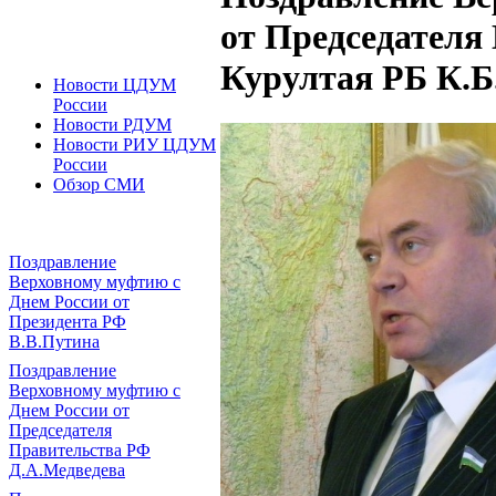
от Председателя
Курултая РБ К.Б
Новости ЦДУМ
России
Новости РДУМ
Новости РИУ ЦДУМ
России
Обзор СМИ
Поздравление
Верховному муфтию с
Днем России от
Президента РФ
В.В.Путина
Поздравление
Верховному муфтию с
Днем России от
Председателя
Правительства РФ
Д.А.Медведева