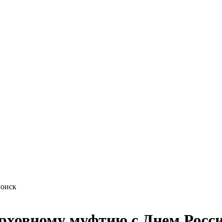
рховному муфтию с Днем Росс