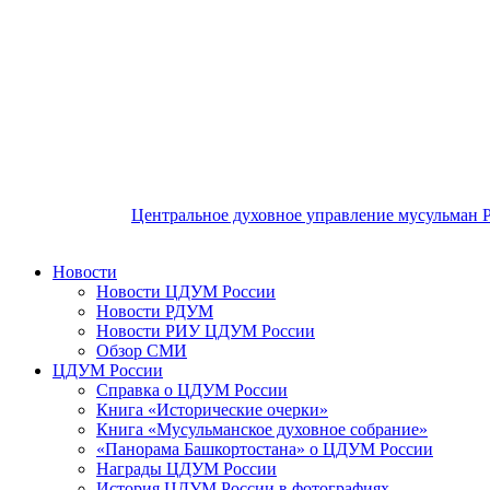
Центральное духовное управление мусульман 
Новости
Новости ЦДУМ России
Новости РДУМ
Новости РИУ ЦДУМ России
Обзор СМИ
ЦДУМ России
Справка о ЦДУМ России
Книга «Исторические очерки»
Книга «Мусульманское духовное собрание»
«Панорама Башкортостана» о ЦДУМ России
Награды ЦДУМ России
История ЦДУМ России в фотографиях