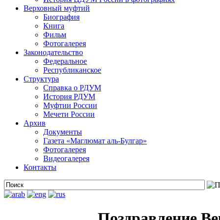
Верховный муфтий
Биография
Книга
Фильм
Фотогалерея
Законодательство
Федеральное
Республиканское
Структура
Справка о РДУМ
История РДУМ
Муфтии России
Мечети России
Архив
Документы
Газета «Маглюмат аль-Булгар»
Фотогалерея
Видеогалерея
Контакты
Поздравление Ве