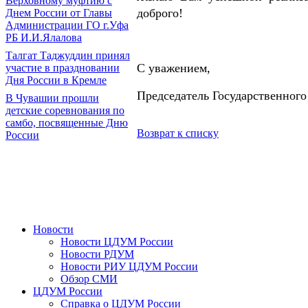
Верховному муфтию с
доброго!
Днем России от Главы
Администрации ГО г.Уфа
РБ И.И.Ялалова
Талгат Таджуддин принял
С уважением,
участие в праздновании
Дня России в Кремле
Председатель Государственного
В Чувашии прошли
детские соревнования по
самбо, посвященные Дню
Возврат к списку
России
Новости
Новости ЦДУМ России
Новости РДУМ
Новости РИУ ЦДУМ России
Обзор СМИ
ЦДУМ России
Справка о ЦДУМ России