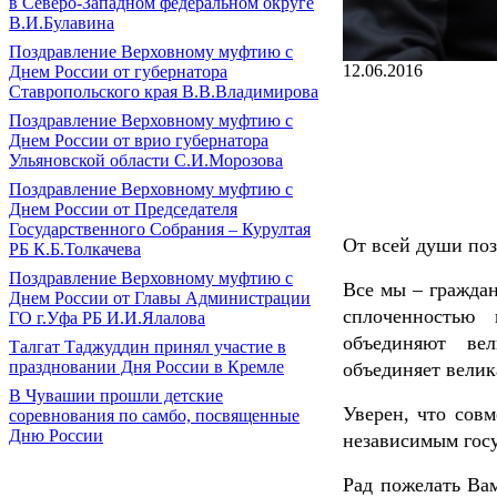
в Северо-Западном федеральном округе
В.И.Булавина
Поздравление Верховному муфтию с
12.06.2016
Днем России от губернатора
Ставропольского края В.В.Владимирова
Поздравление Верховному муфтию с
Днем России от врио губернатора
Ульяновской области С.И.Морозова
Поздравление Верховному муфтию с
Днем России от Председателя
Государственного Собрания – Курултая
От всей души поз
РБ К.Б.Толкачева
Поздравление Верховному муфтию с
Все мы – граждан
Днем России от Главы Администрации
сплоченностью 
ГО г.Уфа РБ И.И.Ялалова
объединяют вел
Талгат Таджуддин принял участие в
праздновании Дня России в Кремле
объединяет велик
В Чувашии прошли детские
Уверен, что сов
соревнования по самбо, посвященные
Дню России
независимым госу
Рад пожелать Вам