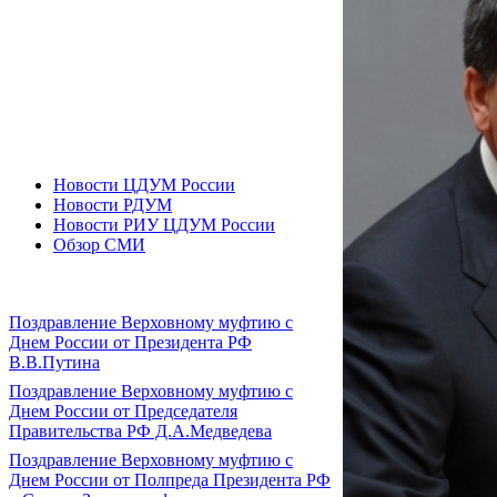
Новости ЦДУМ России
Новости РДУМ
Новости РИУ ЦДУМ России
Обзор СМИ
Поздравление Верховному муфтию с
Днем России от Президента РФ
В.В.Путина
Поздравление Верховному муфтию с
Днем России от Председателя
Правительства РФ Д.А.Медведева
Поздравление Верховному муфтию с
Днем России от Полпреда Президента РФ