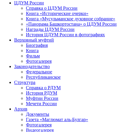
ЦДУМ России
Справка о ЦДУМ России
Книга «Исторические очерки»
Книга «Мусульманское духовное собрание»
«Панорама Башкортостана» о ЦДУМ России
Награды ЦДУМ России
История ЦДУМ России в фотографиях
Верховный муфтий
Биография
Книга
Фильм
Фотогалерея
Законодательство
Федеральное
Республиканское
Структура
Справка о РДУМ
История РДУМ
Муфтии России
Мечети России
Архив
Документы
Газета «Маглюмат аль-Булгар»
Фотогалерея
Видеогалерея