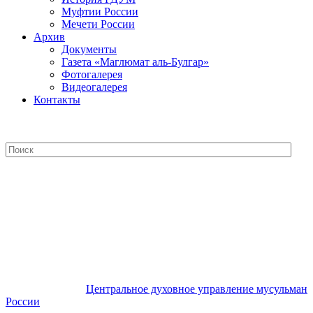
Муфтии России
Мечети России
Архив
Документы
Газета «Маглюмат аль-Булгар»
Фотогалерея
Видеогалерея
Контакты
Центральное духовное управление
мусульман России
Центральное духовное управление мусульман
России