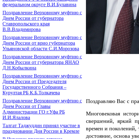
федеральном округе В.И.Булавина
Поздравление Верховному муфтию с
Днем России от губернатора
Ставропольского края
В.В.Владимирова
Поздравление Верховному муфтию с
Днем России от врио губернатора
Ульяновской области С.И.Морозова
Поздравление Верховному муфтию с
Днем России от губернатора ЯНАО
Д.Н.Кобылкина
Поздравление Верховному муфтию с
Днем России от Председателя
Государственного Собрания –
Курултая РБ К.Б.Толкачева
Поздравляю Вас с пр
Поздравление Верховному муфтию с
Днем России от Главы
Администрации ГО г.Уфа РБ
Многовековая истор
И.И.Ялалова
свершений, яркий пр
Талгат Таджуддин принял участие в
времен и поколений,
праздновании Дня России в Кремле
достояние, основа ув