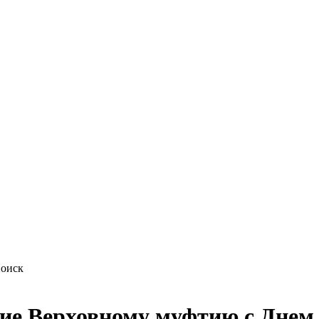
ие Верховному муфтию с Днем