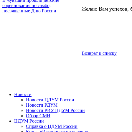
В Чувашии прошли детские
соревнования по самбо,
Желаю Вам успехов, 
посвященные Дню России
Возврат к списку
Новости
Новости ЦДУМ России
Новости РДУМ
Новости РИУ ЦДУМ России
Обзор СМИ
ЦДУМ России
Справка о ЦДУМ России
Книга «Исторические очерки»