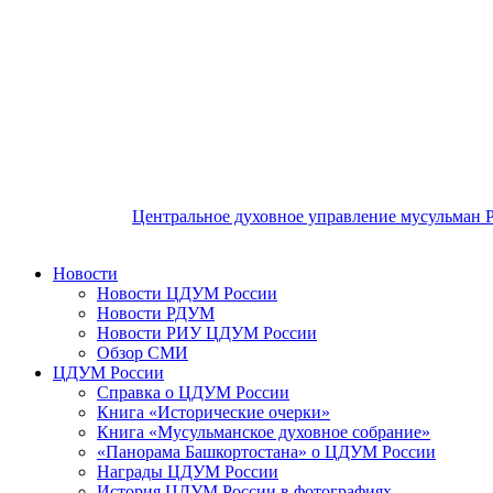
Центральное духовное управление мусульман 
Новости
Новости ЦДУМ России
Новости РДУМ
Новости РИУ ЦДУМ России
Обзор СМИ
ЦДУМ России
Справка о ЦДУМ России
Книга «Исторические очерки»
Книга «Мусульманское духовное собрание»
«Панорама Башкортостана» о ЦДУМ России
Награды ЦДУМ России
История ЦДУМ России в фотографиях