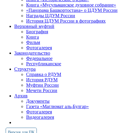
Книга «Мусульманское духовное собрание»
«Панорама Башкортостана» о ЦДУМ России
Награды ЦДУМ России
История ЦДУМ России в фотографиях
Верховный муфтий
Биография
Книга
Фильм
Фотогалерея
Законодательство
Федеральное
Республиканское
Структура
Справка о РДУМ
История РДУМ
Муфтии России
Мечети России
Архив
Документы
Газета «Маглюмат аль-Булгар»
Фотогалерея
Видеогалерея
Версия для ПК