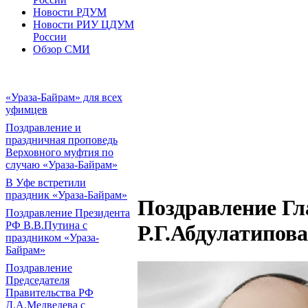
Новости РДУМ
Новости РИУ ЦДУМ
России
Обзор СМИ
«Ураза-Байрам» для всех
уфимцев
Поздравление и
праздничная проповедь
Верховного муфтия по
случаю «Ураза-Байрам»
В Уфе встретили
праздник «Ураза-Байрам»
Поздравление Гл
Поздравление Президента
РФ В.В.Путина с
Р.Г.Абдулатипов
праздником «Ураза-
Байрам»
Поздравление
Председателя
Правительства РФ
Д.А.Медведева с