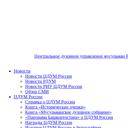
Центральное духовное управление мусульман 
Новости
Новости ЦДУМ России
Новости РДУМ
Новости РИУ ЦДУМ России
Обзор СМИ
ЦДУМ России
Справка о ЦДУМ России
Книга «Исторические очерки»
Книга «Мусульманское духовное собрание»
«Панорама Башкортостана» о ЦДУМ России
Награды ЦДУМ России
История ЦДУМ России в фотографиях