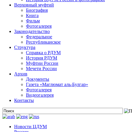
Верховный муфтий
Биография
Книга
Фильм
Фотогалерея
Законодательство
Федеральное
Республиканское
Структура
Справка о РДУМ
История РДУМ
Муфтии России
Мечети России
Архив
Документы
Газета «Маглюмат аль-Булгар»
Фотогалерея
Видеогалерея
Контакты
Новости ЦДУМ
России