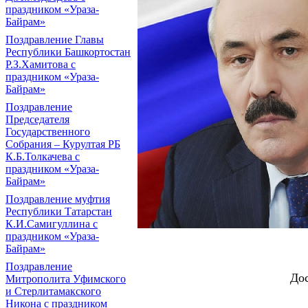
праздником «Ураза-
Байрам»
Поздравление Главы
Республики Башкортостан
Р.З.Хамитова с
праздником «Ураза-
Байрам»
Поздравление
Председателя
Государственного
Собрания – Курултая РБ
К.Б.Толкачева с
праздником «Ураза-
Байрам»
Поздравление муфтия
Республики Татарстан
К.И.Самигуллина с
праздником «Ураза-
Байрам»
Поздравление
Дос
Митрополита Уфимского
и Стерлитамакского
Никона с праздником