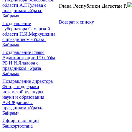
области А.Г.Тулеева с
Глава Республики Дагестан Р.
праздником «Ураза-
Байрам»
Возврат к списку
Поздравление
губернатора Самарской
области Н.И.Меркушкина
с праздником «Ураза-
Байрам»
Поздравление Главы
Администрации ГО г.Уфа
РБ И.И.Ялалова с
праздником «Ураза-
Байрам»
Поздравление директора
Фонда поддержки
исламской культуры,
науки и образования
А.В.Жданова с
праздником «Ураза-
Байрам»
Ифтар от женщин
Башкортостана