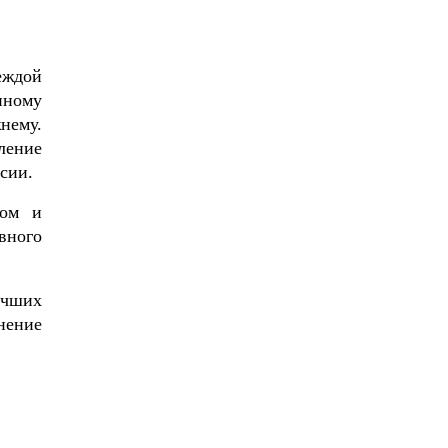
еждой
нному
нему.
ление
сии.
мом и
вного
учших
нение