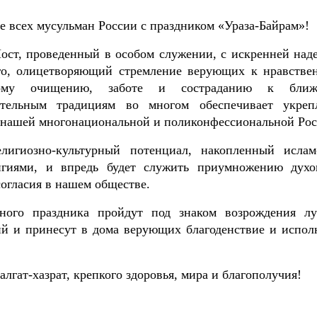
е всех мусульман России с праздником «Ураза-Байрам»!
ост, проведенный в особом служении, с искренней над
го, олицетворяющий стремление верующих к нравстве
вному очищению, заботе и состраданию к ближ
ательным традициям во многом обеспечивает укреп
в нашей многонациональной и поликонфессиональной Рос
лигиозно-культурный потенциал, накопленный исла
гиями, и впредь будет служить приумножению духо
согласия в нашем обществе.
нного праздника пройдут под знаком возрождения л
ий и принесут в дома верующих благоденствие и испол
гат-хазрат, крепкого здоровья, мира и благополучия!