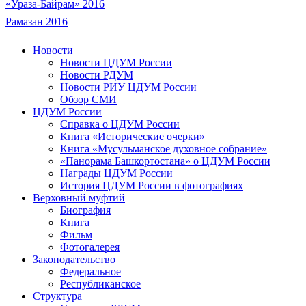
«Ураза-Байрам» 2016
Рамазан 2016
Новости
Новости ЦДУМ России
Новости РДУМ
Новости РИУ ЦДУМ России
Обзор СМИ
ЦДУМ России
Справка о ЦДУМ России
Книга «Исторические очерки»
Книга «Мусульманское духовное собрание»
«Панорама Башкортостана» о ЦДУМ России
Награды ЦДУМ России
История ЦДУМ России в фотографиях
Верховный муфтий
Биография
Книга
Фильм
Фотогалерея
Законодательство
Федеральное
Республиканское
Структура