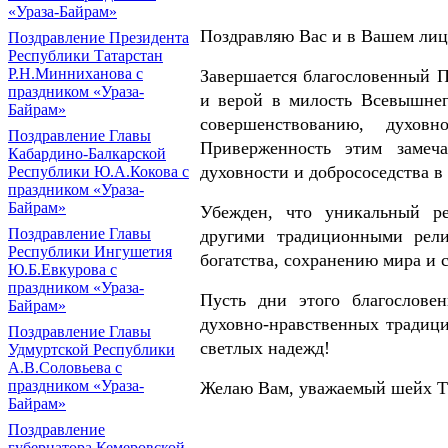
«Ураза-Байрам»
Поздравляю Вас и в Вашем лиц
Поздравление Президента
Республики Татарстан
Р.Н.Минниханова с
Завершается благословенный П
праздником «Ураза-
и верой в милость Всевышне
Байрам»
совершенствованию, духо
Поздравление Главы
Приверженность этим замеч
Кабардино-Балкарской
духовности и добрососедства 
Республики Ю.А.Кокова с
праздником «Ураза-
Байрам»
Убежден, что уникальный ре
Поздравление Главы
другими традиционными рели
Республики Ингушетия
богатства, сохранению мира и 
Ю.Б.Евкурова с
праздником «Ураза-
Пусть дни этого благослове
Байрам»
духовно-нравственных традиц
Поздравление Главы
светлых надежд!
Удмуртской Республики
А.В.Соловьева с
праздником «Ураза-
Желаю Вам, уважаемый шейх Тал
Байрам»
Поздравление
губернатора Кемеровской