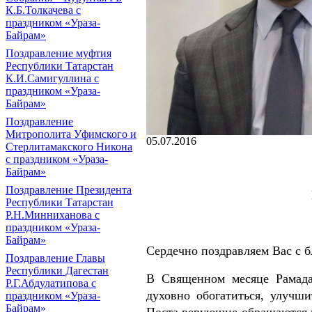
К.Б.Толкачева с
праздником «Ураза-
Байрам»
Поздравление муфтия
Республики Татарстан
К.И.Самигуллина с
праздником «Ураза-
Байрам»
Поздравление
Митрополита Уфимского и
05.07.2016
Стерлитамакского Никона
с праздником «Ураза-
Байрам»
Поздравление Президента
Республики Татарстан
Р.Н.Минниханова с
праздником «Ураза-
Байрам»
Сердечно поздравляем Вас с 
Поздравление Главы
Республики Дагестан
В Священном месяце Рамада
Р.Г.Абдулатипова с
духовно обогатиться, улучши
праздником «Ураза-
Байрам»