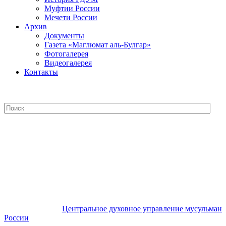
Муфтии России
Мечети России
Архив
Документы
Газета «Маглюмат аль-Булгар»
Фотогалерея
Видеогалерея
Контакты
Центральное духовное управление
мусульман России
Центральное духовное управление мусульман
России