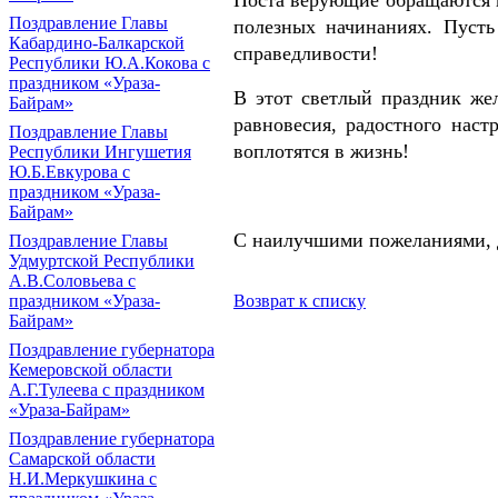
Поста верующие обращаются к
Поздравление Главы
полезных начинаниях. Пусть
Кабардино-Балкарской
справедливости!
Республики Ю.А.Кокова с
праздником «Ураза-
В этот светлый праздник же
Байрам»
равновесия, радостного наст
Поздравление Главы
воплотятся в жизнь!
Республики Ингушетия
Ю.Б.Евкурова с
праздником «Ураза-
Байрам»
С наилучшими пожеланиями, 
Поздравление Главы
Удмуртской Республики
А.В.Соловьева с
праздником «Ураза-
Возврат к списку
Байрам»
Поздравление губернатора
Кемеровской области
А.Г.Тулеева с праздником
«Ураза-Байрам»
Поздравление губернатора
Самарской области
Н.И.Меркушкина с