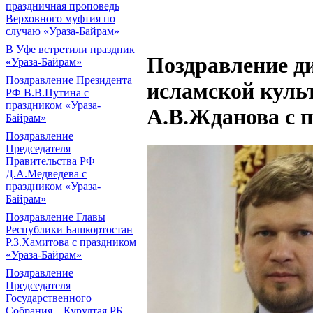
праздничная проповедь
Верховного муфтия по
случаю «Ураза-Байрам»
В Уфе встретили праздник
Поздравление д
«Ураза-Байрам»
Поздравление Президента
исламской культ
РФ В.В.Путина с
праздником «Ураза-
А.В.Жданова с 
Байрам»
Поздравление
Председателя
Правительства РФ
Д.А.Медведева с
праздником «Ураза-
Байрам»
Поздравление Главы
Республики Башкортостан
Р.З.Хамитова с праздником
«Ураза-Байрам»
Поздравление
Председателя
Государственного
Собрания – Курултая РБ