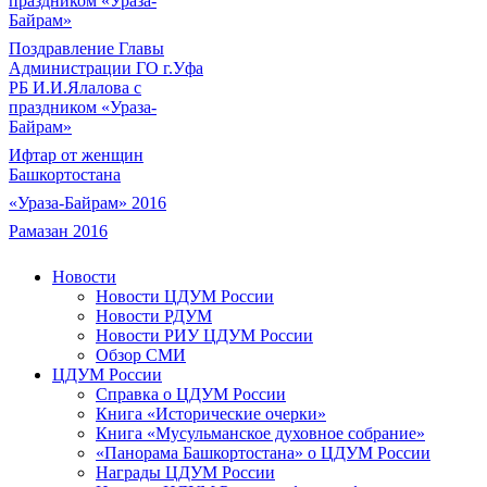
праздником «Ураза-
Байрам»
Поздравление Главы
Администрации ГО г.Уфа
РБ И.И.Ялалова с
праздником «Ураза-
Байрам»
Ифтар от женщин
Башкортостана
«Ураза-Байрам» 2016
Рамазан 2016
Новости
Новости ЦДУМ России
Новости РДУМ
Новости РИУ ЦДУМ России
Обзор СМИ
ЦДУМ России
Справка о ЦДУМ России
Книга «Исторические очерки»
Книга «Мусульманское духовное собрание»
«Панорама Башкортостана» о ЦДУМ России
Награды ЦДУМ России