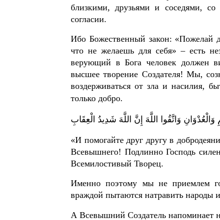
близкими, друзьями и соседями, со
согласии.
Ибо Божественный закон: «Пожелай др
что не желаешь для себя» – есть н
верующий в Бога человек должен вид
высшее творение Создателя! Мы, соз
воздерживаться от зла и насилия, б
только добро.
...َالْعُدْوَانِ وَاتَّقُوا اللَّهَ إِنَّ اللَّهَ شَدِيدُ الْعِقَابِ
«И помогайте друг другу в добродеяни
Всевышнего! Подлинно Господь силен 
Всемилостивый Творец.
Именно поэтому мы не приемлем го
враждой пытаются натравить народы и 
А Всевышний Создатель напоминает н