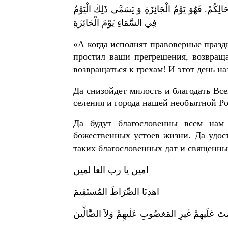
َالِكُمْ. فَهُوَ يَوْمُ الْجَائِزَةِ وَ يَسَمَّى ذَلِكَ الْيَوْمُ
فِي السَّمَاءِ يَوْمَ الْجَائِزَةِ
«А когда исполнят правоверные празд
простил ваши прегрешения, возвращ
возвращаться к грехам! И этот день н
Да снизойдет милость и благодать Вс
селения и города нашей необъятной Р
Да будут благословенны всем нам
божественных устоев жизни. Да удос
таких благословенных дат и священны
امين يا رب العا لمين
اهدِنَا الصِّرَاطَ المُستَقِيمَ
تَ عَلَيهِمْ غَيرِ المَغضُوبِ عَلَيهِمْ وَلاَ الضَّالِّينَ