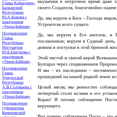
вкушения в неурочное время даже 
Главы Кабардино-
своего Создателя, благоговейно надея
Балкарской
Республики
Ю.А.Кокова с
Да, мы веруем в Бога – Господа миров
праздником
Устроителя всего сущего.
«Ураза-Байрам»
Поздравление
Да, мы веруем в Его ангелов, в 
Главы
посланников; веруем в Судный день,
Республики
деяния и поступки в этой бренной жиз
Ингушетия
Ю.Б.Евкурова с
праздником
Этой чистой и святой верой Всевышн
«Ураза-Байрам»
Булгарах через сподвижников Пророка 
Поздравление
И мы – их наследники – несомненно
Главы
прошедший на нашей родной земле ис
Удмуртской
Республики
Целый месяц мы ревностно соблюдал
А.В.Соловьева с
праздником
четвертый столп ислама и его устан
«Ураза-Байрам»
Коран! И потому соблюдение Поста
Поздравление
верующего.
губернатора
Кемеровской
Вот почему соблюдение Поста – это н