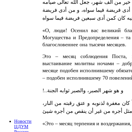
 خير من ألف شهر، جعل الله تعالى صيامه
 أدى فريضة فيما سواه، و من أدى فريضة
يه كان كمن أدى سبعين فريضة فيما سواه
«О, люди! Осенил вас великий бла
Могущества и Предопределения – та 
благословеннее она тысячи месяцев.
Это – месяц соблюдения Поста, 
выстаивание молитвы ночами – доб
месяце подобен исполнившему обязате
– подобен исполнившему 70 повелений
و هو شهر الصبر، والصبر ثوابه الجنة..!
كان مغفرة لذنوبه و عتق رقبته من النار
مثل أجره من غير أن ينقص من أجره شيئ
Новости
«Это – месяц терпения и воздержания,
ЦДУМ
России