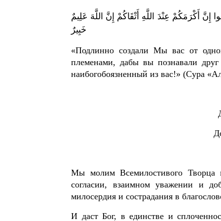
وا إِنَّ أَكْرَمَكُمْ عِنْدَ اللَّهِ أَتْقَاكُمْ إِنَّ اللَّهَ عَلِيمٌ
خَبِيرٌ
«Подлинно создали Мы вас от одно
племенами, дабы вы познавали друг
наибогобоязненный из вас!» (Сура «Ал
Д
Мы молим Всемилостивого Творца 
согласии, взаимном уважении и до
милосердия и сострадания в благосло
И даст Бог, в единстве и сплоченно