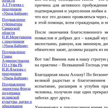
области
причина для активного пробуждения
А.Г.Тулеева с
праздником
подтверждения и укрепления любви к 
«Ураза-Байрам»
что все это должно проявляться через
Поздравление
в этой помощи, всем страждущим, и не
губернатора
Самарской
После окончания благословенного м
области
Н.И.Меркушкина
помыслов и добрых дел – каждый мусу
с праздником
милостыню, равную, как минимум, дн
«Ураза-Байрам»
обязателен закят, должны раздать из 
Поздравление
Главы
Вот так! Вменив нам в нашу строгую 
Администрации
на практике – Всевышний Господь учи
ГО г.Уфа РБ
И.И.Ялалова с
праздником
Благодарная хвала Аллаху! По бесконе
«Ураза-Байрам»
великой радостью и благоговением
Поздравление
испытание, расширив и углубив пр
директора Фонда
человека, получили еще один прекрас
поддержки
заботах друг друга.
исламской
культуры, науки и
образования
Удерживаясь в предписанное время да