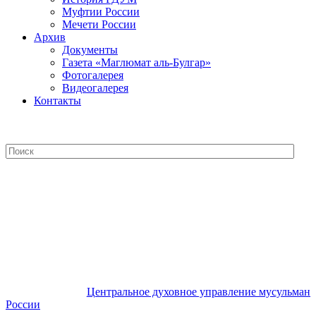
Муфтии России
Мечети России
Архив
Документы
Газета «Маглюмат аль-Булгар»
Фотогалерея
Видеогалерея
Контакты
Центральное духовное управление
мусульман России
Центральное духовное управление мусульман
России