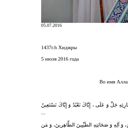
05.07.2016
1437г.h Хиджры
5 июля 2016 года
Во имя Алла
ارِئِهِ جَلَّ وَ عَلَى ، إِيَّاكَ نَعْبُدُ وَ إِيَّاكَ نَسْتَعِينُ
...
نَ، وَ آلِهِ وَ صَحَابَتِهِ الطَيِّبِينَ الطَّاهِرِينَ، وَ مَنِ