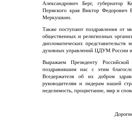
Александрович Берг, губернатор К
Пермского края Виктор Федорович Б
Меркушкин.
Также поступают поздравления от ми
общественных и религиозных организ
дипломатических представительств м
духовных управлений ЦДУМ России и 
Выражаем Президенту Российско
поздравившим нас с этим благосл
Вседержателя об их добром здра
руководителям и лидерам нашей стра
неделимость, процветание, мир и спо
Дороги