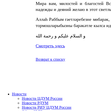
Мира вам, милостей и благостей Вс
надежды и деяний желаю в этот светл
Аллаһ Раббым гәетләребезне мөбәрәк,
тормошларыбызны бәрәкәтле кылса ид
و السلام عليكم و رحمة الله
Смотреть здесь
Возврат к списку
Новости
Новости ЦДУМ России
Новости РДУМ
Новости РИУ ЦДУМ России