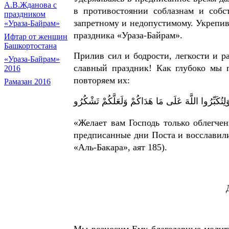
А.В.Жданова с
в противостоянии соблазнам и собс
праздником
запретному и недопустимому. Укрепи
«Ураза-Байрам»
праздника «Ураза-Байрам».
Ифтар от женщин
Башкортостана
Прилив сил и бодрости, легкости и р
«Ураза-Байрам»
славный праздник! Как глубоко мы 
2016
повторяем их:
Рамазан 2016
...لِتُكَبِّرُوا اللَّهَ عَلَى مَا هَدَاكُمْ وَلَعَلَّكُمْ تَشْكُرُو
«Желает вам Господь только облегче
предписанные дни Поста и восславили
«Аль-Бакара», аят 185).
Мы возносим Ему благодарные молит