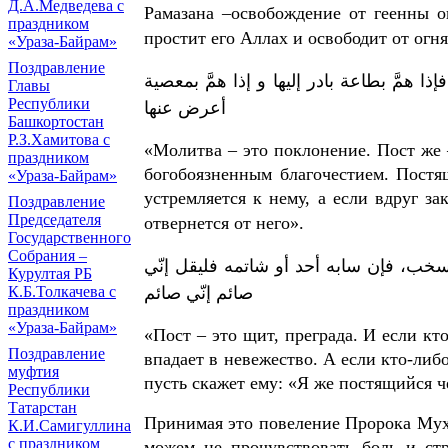
Д.А.Медведева с
Рамазана –освобождение от геенны о
праздником
простит его Аллах и освободит от огня
«Ураза-Байрам»
Поздравление
 همَّ بطاعة بادر إليها و إذا همَّ بمعصية
Главы
Республики
أعرض عنها
Башкортостан
Р.З.Хамитова с
«Молитва – это поклонение. Пост же 
праздником
богобоязненным благочестием. Постя
«Ураза-Байрам»
устремляется к нему, а если вдруг за
Поздравление
Председателя
отвернется от него».
Государственного
Собрания –
سخب، فإن سابه أحد أو شاتمه فليقل إنّي
Курултая РБ
صائم إنّي صائم
К.Б.Толкачева с
праздником
«Ураза-Байрам»
«Пост – это щит, преграда. И если кто
Поздравление
впадает в невежество. А если кто-либо
муфтия
пусть скажет ему: «Я же постящийся ч
Республики
Татарстан
Принимая это повеление Пророка Муха
К.И.Самигуллина
с праздником
можем не прочувствовать боль и стр