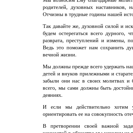
родителей, духовных наставников, 
Отчизны в трудные годины нашей ист
Так давайте же, духовной силой и и
будем остерегаться всего дурного, 
разврата, преступлений и измены, по
Ведь это поможет нам сохранить ду
вечной жизни.
Мы должны прежде всего удержать наш
детей
и внуков прилежными
и
старат
забыли они нас в своих молитвах и 
всего, мы сами должны быть достойн
деяниях.
И если мы действительно хотим у
ориентировать ее на совокупность от
В претворении своей важной зада
ценностей в обществе мы исходим из т