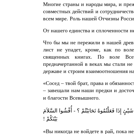
Многие страны и народы мира, и преж
совместных действий и сотрудничеств
всем мире. Роль нашей Отчизны Росси
От нашего единства и сплоченности н
Что бы мы не пережили в нашей древн
лист не упадет, кроме, как по во
священных книгах. По воле Все
предначертанной в веках мы стали не
державе и строим взаимоотношения н
«Сосед – твой брат, права и обязанно
– завещали нам наши предки и досто
и благости Всевышнего.
ى شَيْئٍ إِذَا فَعَلْتُمُوهُ تَحَابَبْتُمْ ؟ - أُفْشُوا السَّلاَمَ
بَيْنَكُمْ !
«Вы никогда не войдете в рай, пока не