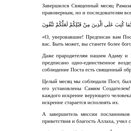
Завершился Священный месяц Рамазан
правоверным, но и последователям вс
كَمَا كُتِبَ عَلَى الَّذِينَ مِنْ قَبْلِكُمْ لَعَلَّكُمْ تَتَّقُونَ
«О, уверовавшие! Предписан вам Пос
вас. Быть может, вы станете более бо
Даже прародителям нашим Адаму и Е
предписано одно-единственное возд
соблюдение Поста есть священный обр
Целый месяц мы соблюдали Пост, был
его установлены Самим Создателем!
каждого искренне верующего человека
искренне старается исполнять их.
А завершитель миссии посланников
приветствия и благость Аллаха, учил 