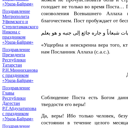
«Ураза-Байрам»
голодает не только во время Поста… 
Поздравление
соизволения Всевышнего Аллаха г
Митрополита
благочестием. Пост пробуждает от бе
Уфимского и
Стерлитамакского
Никона с
ت شبعاناً و جاره جائع إلى جنبه و هو يعلم
праздником
«Ураза-Байрам»
«Ущербна и неискренна вера того, кт
Поздравление
нам Посланник Аллаха (с.а.с.).
Президента
Республики
Татарстан
Р.Н.Минниханова
с праздником
«Ураза-Байрам»
Поздравление
Главы
Соблюдение Поста есть Богом дан
Республики
Дагестан
твердости его веры!
Р.Г.Абдулатипова
с праздником
Да, веры! Ибо только человек, без
«Ураза-Байрам»
состоянии в течение целого месяц
Поздравление