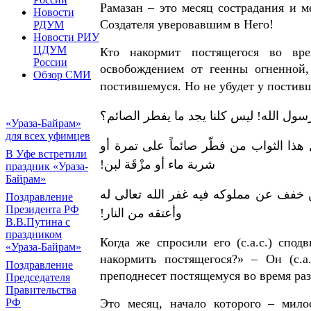
Рамазан – это месяц сострадания и м
Новости
Создателя уверовавшим в Него!
РДУМ
Новости РИУ
ЦДУМ
Кто накормит постящегося во вре
России
освобождением от геенны огненной,
Обзор СМИ
постившемуся. Но не убудет у постивш
 رسول الله! ليس كلنا يجد ما يفطر الصائم؟
«Ураза-Байрам»
для всех уфимцев
ذا الثواب من فطّر صائماً على تمرة أو
В Уфе встретили
شربة ماء أو مزْقَة لبن!
праздник «Ураза-
Байрам»
خفف عن مملوكه فيه غفر الله تعالى له
Поздравление
Президента РФ
وأعتقه من النار!
В.В.Путина с
праздником
Когда же спросили его (с.а.с.) сп
«Ураза-Байрам»
накормить постящегося?» – Он (с.а
Поздравление
преподнесет постящемуся во время раз
Председателя
Правительства
Это месяц, начало которого – мило
РФ