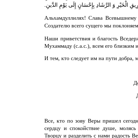
يقِ الْخَيْرِ وَ الرَّشَادِ بِإِحْسَانٍ إِلَى يَوْمِ الدَّينِ
Альхамдуллилях! Слава Всевышнему 
Создателю всего сущего мы поклоняем
Наши приветствия и благость Вседер
Мухаммаду (с.а.с.), всем его близки
И тем, кто следует им на пути добра, 
Д
Все, кто по зову Веры пришел сегод
сердцу и спокойствие душе, моляс
Творцу и разделить с нами радость В