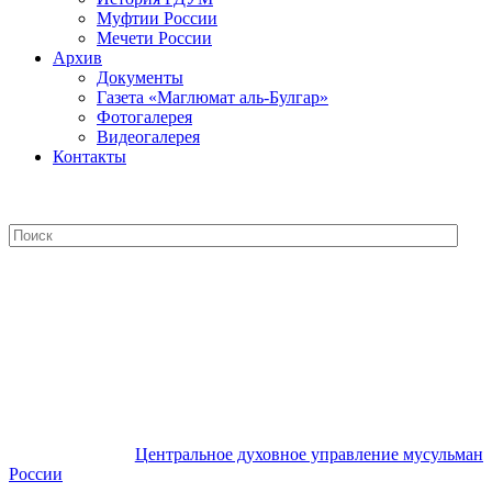
Муфтии России
Мечети России
Архив
Документы
Газета «Маглюмат аль-Булгар»
Фотогалерея
Видеогалерея
Контакты
Центральное духовное управление
мусульман России
Центральное духовное управление мусульман
России