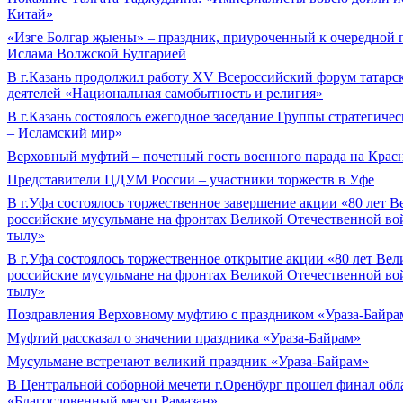
Китай»
«Изге Болгар җыены» – праздник, приуроченный к очередной
Ислама Волжской Булгарией
В г.Казань продолжил работу XV Всероссийский форум татарс
деятелей «Национальная самобытность и религия»
В г.Казань состоялось ежегодное заседание Группы стратегиче
– Исламский мир»
Верховный муфтий – почетный гость военного парада на Кра
Представители ЦДУМ России – участники торжеств в Уфе
В г.Уфа состоялось торжественное завершение акции «80 лет 
российские мусульмане на фронтах Великой Отечественной вой
тылу»
В г.Уфа состоялось торжественное открытие акции «80 лет Ве
российские мусульмане на фронтах Великой Отечественной вой
тылу»
Поздравления Верховному муфтию с праздником «Ураза-Байра
Муфтий рассказал о значении праздника «Ураза-Байрам»
Мусульмане встречают великий праздник «Ураза-Байрам»
В Центральной соборной мечети г.Оренбург прошел финал обл
«Благословенный месяц Рамазан»