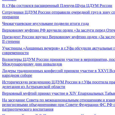
В г.Уфа состоялся расширенный Пленум-Шура ЦДУМ России
Сотрудники ЦДУМ России отправили очередной груз в зону с
операции
Чекмагушевские мусульмане подвели итоги года
Верховному муфтию РФ вручили орден «За заслуги перед Оте
Президент России вручил Верховному муфтию орден «За заслу
II степени
Участницы «Аишиных вечеров» в г.Уфа обсудили актуальные
современности
Волонтеры ЦДУМ России приняли участие в мероприятии, по
Международному дню инвалидов
Лидеры традиционных конфессий приняли участие в XXVI Вс
народном соборе
Историческую резиденцию ЦДУМ России в г.Уфа посетила пра
делегация из Астраханской области
Верховный муфтий принял участие в ХIV Епархиальных Табы
На заседание Совета по межнациональным отношениям и взаи
религиозными объединениями при Совете Федерации ФС РФ о
патриотического воспитания