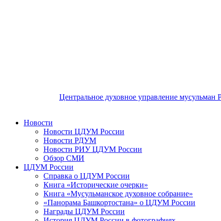
Центральное духовное управление мусульман 
Новости
Новости ЦДУМ России
Новости РДУМ
Новости РИУ ЦДУМ России
Обзор СМИ
ЦДУМ России
Справка о ЦДУМ России
Книга «Исторические очерки»
Книга «Мусульманское духовное собрание»
«Панорама Башкортостана» о ЦДУМ России
Награды ЦДУМ России
История ЦДУМ России в фотографиях