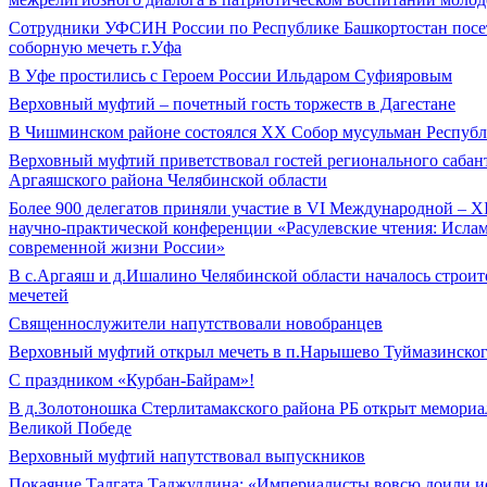
Сотрудники УФСИН России по Республике Башкортостан пос
соборную мечеть г.Уфа
В Уфе простились с Героем России Ильдаром Суфияровым
Верховный муфтий – почетный гость торжеств в Дагестане
В Чишминском районе состоялся XX Собор мусульман Респуб
Верховный муфтий приветствовал гостей регионального сабан
Аргаяшского района Челябинской области
Более 900 делегатов приняли участие в VI Международной – 
научно-практической конференции «Расулевские чтения: Ислам
современной жизни России»
В с.Аргаяш и д.Ишалино Челябинской области началось строи
мечетей
Священнослужители напутствовали новобранцев
Верховный муфтий открыл мечеть в п.Нарышево Туймазинског
С праздником «Курбан-Байрам»!
В д.Золотоношка Стерлитамакского района РБ открыт мемори
Великой Победе
Верховный муфтий напутствовал выпускников
Покаяние Талгата Таджуддина: «Империалисты вовсю доили и