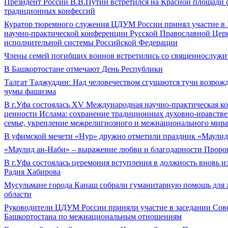
Президент России В.В.Путин встретился на Красной площади
традиционных конфессий
Куратор тюремного служения ЦДУМ России принял участие в 
научно-практической конференции Русской Православной Церк
исполнительной системы Российской Федерации
Члены семей погибших воинов встретились со священнослужи
В Башкортостане отмечают День Республики
Талгат Таджуддин: Над человечеством сгущаются тучи возрож
чумы фашизма
В г.Уфа состоялась XV Международная научно-практическая к
ценности Ислама: сохранение традиционных духовно-нравств
семье, укрепление межрелигиозного и межнационального мира
В уфимской мечети «Нур» дружно отметили праздник «Маулид
«Маулид ан-Наби» – выражение любви и благодарности Пророку
В г.Уфа состоялась церемония вступления в должность вновь и
Радия Хабирова
Мусульмане города Канаш собрали гуманитарную помощь для 
области
Руководители ЦДУМ России приняли участие в заседании Сове
Башкортостана по межнациональным отношениям