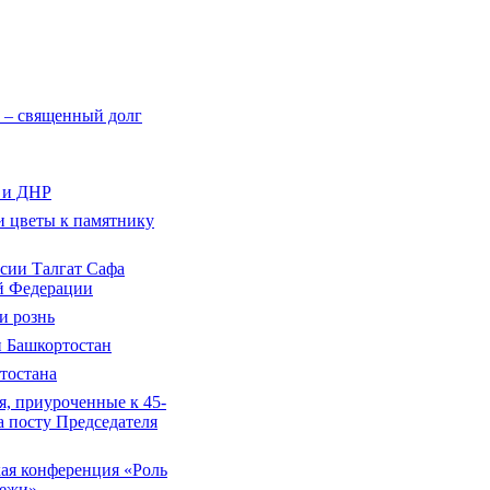
 – священный долг
 и ДНР
и цветы к памятнику
сии Талгат Сафа
й Федерации
и рознь
 Башкортостан
тостана
, приуроченные к 45-
 посту Председателя
кая конференция «Роль
дежи»