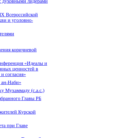
 с духовными лидерами
IX Всероссийской
ви и уголовно-
телями
дения коричневой
онференция «Идеалы и
енных ценностей в
 и согласия»
 ан-Наби»
 Мухаммаду (с.а.с.)
збранного Главы РБ
жителей Курской
та при Главе