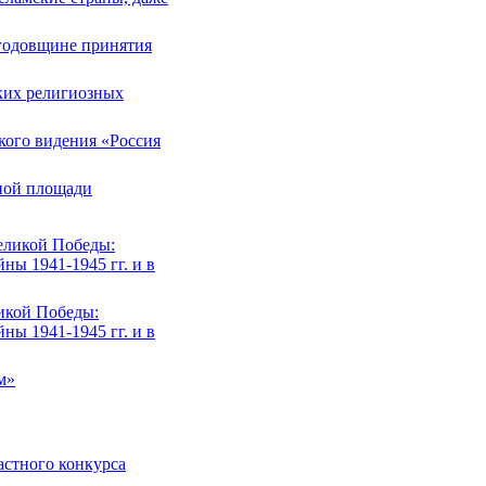
 годовщине принятия
ких религиозных
ского видения «Россия
сной площади
Великой Победы:
ны 1941-1945 гг. и в
ликой Победы:
ны 1941-1945 гг. и в
м»
астного конкурса