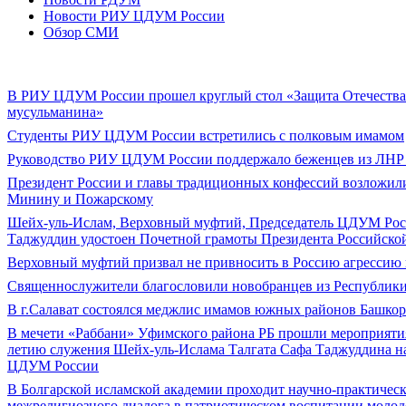
Новости РИУ ЦДУМ России
Обзор СМИ
В РИУ ЦДУМ России прошел круглый стол «Защита Отечества
мусульманина»
Студенты РИУ ЦДУМ России встретились с полковым имамом
Руководство РИУ ЦДУМ России поддержало беженцев из ЛНР
Президент России и главы традиционных конфессий возложил
Минину и Пожарскому
Шейх-уль-Ислам, Верховный муфтий, Председатель ЦДУМ Рос
Таджуддин удостоен Почетной грамоты Президента Российско
Верховный муфтий призвал не привносить в Россию агрессию 
Священнослужители благословили новобранцев из Республики
В г.Салават состоялся меджлис имамов южных районов Башкор
В мечети «Раббани» Уфимского района РБ прошли мероприятия
летию служения Шейх-уль-Ислама Талгата Сафа Таджуддина на
ЦДУМ России
В Болгарской исламской академии проходит научно-практичес
межрелигиозного диалога в патриотическом воспитании моло