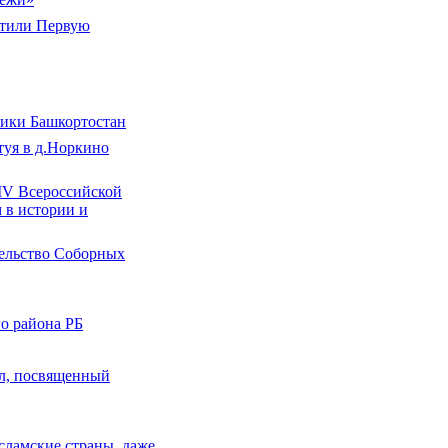
етили Первую
лики Башкортостан
туя в д.Норкино
ХIV Всероссийской
 в истории и
тельство Соборных
о района РБ
ал, посвященный
сламские страны, даже