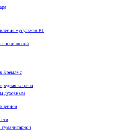
ара
авления мусульман РТ
е специальной
в Кремле с
ередная встреча
ым духовным
вященной
сети
а гуманитарной