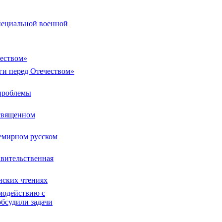
пециальной военной
чеством»
ги перед Отечеством»
 проблемы
священном
емирном русском
вительственная
нских чтениях
модействию с
бсудили задачи