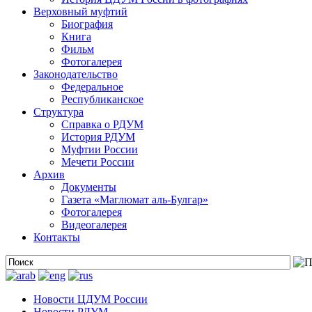
Верховный муфтий
Биография
Книга
Фильм
Фотогалерея
Законодательство
Федеральное
Республиканское
Структура
Справка о РДУМ
История РДУМ
Муфтии России
Мечети России
Архив
Документы
Газета «Маглюмат аль-Булгар»
Фотогалерея
Видеогалерея
Контакты
Новости ЦДУМ России
Новости РДУМ