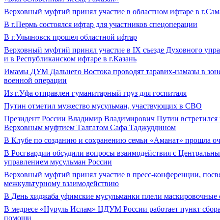
Верховный муфтий принял участие в областном ифтаре в г.Сам
В г.Пермь состоялся ифтар для участников спецоперации
В г.Ульяновск прошел областной ифтар
Верховный муфтий принял участие в IХ съезде Духовного упр
и в Республиканском ифтаре в г.Казань
Имамы ДУМ Дальнего Востока проводят таравих-намазы в зон
военной операции
Из г.Уфа отправлен гуманитарный груз для госпиталя
Путин отметил мужество мусульман, участвующих в СВО
Президент России Владимир Владимирович Путин встретился 
Верховным муфтием Талгатом Сафа Таджуддином
В Клубе по созданию и сохранению семьи «Аманат» прошла оч
В Росгвардии обсудили вопросы взаимодействия с Центральн
управлением мусульман России
Верховный муфтий принял участие в пресс-конференции, пос
межкультурному взаимодействию
В День хиджаба уфимские мусульманки плели маскировочные 
В медресе «Нуруль Ислам» ЦДУМ России работает пункт сбор
помощи