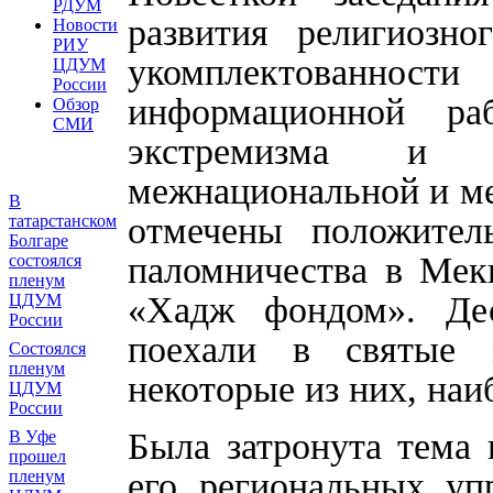
РДУМ
развития религиозно
Новости
РИУ
укомплектованно
ЦДУМ
России
информационной ра
Обзор
СМИ
экстремизма и п
межнациональной и м
В
отмечены положител
татарстанском
Болгаре
паломничества в Мекк
состоялся
пленум
«Хадж фондом». Де
ЦДУМ
России
поехали в святые 
Состоялся
пленум
некоторые из них, на
ЦДУМ
России
Была затронута тема
В Уфе
прошел
его региональных у
пленум