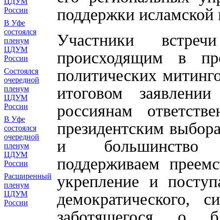
ЦДУМ
поддержки исламской к
России
В Уфе
состоялся
Участники встреч
пленум
ЦДУМ
происходящим в пр
России
политических митинго
Состоялся
очередной
итоговом заявлени
пленум
ЦДУМ
россиянам ответств
России
В Уфе
президентским выбора
состоялся
очередной
и большинство н
пленум
ЦДУМ
поддерживаем преемс
России
Расширенный
укрепление и поступ
пленум
ЦДУМ
демократического, си
России
заботящегося о б