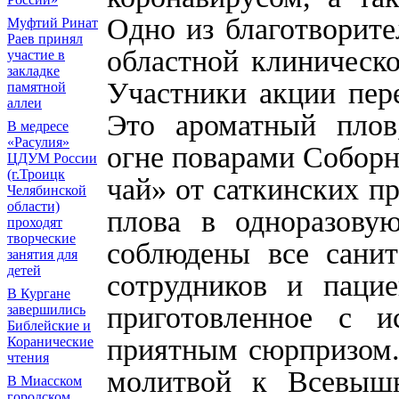
Одно из благотворит
Муфтий Ринат
Раев принял
областной клиническ
участие в
закладке
Участники акции пер
памятной
аллеи
Это ароматный плов
В медресе
«Расулия»
огне поварами Соборн
ЦДУМ России
(г.Троицк
чай» от саткинских п
Челябинской
области)
плова в одноразову
проходят
творческие
соблюдены все санит
занятия для
детей
сотрудников и пацие
В Кургане
приготовленное с и
завершились
Библейские и
приятным сюрпризом.
Коранические
чтения
молитвой к Всевышн
В Миасском
городском