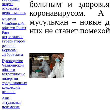
больным и здоровья
округе
открылась
коронавирусом. А
первая мечеть
Муфтий
мусульман – новые д
Челябинской
области Ринат
них не станет помехой
Раев
встретился с
губернатором
региона
Борисом
Дубровским
Руководство
Челябинской
области
встретилось с
лидерами
традиционных
конфессий
региона
Аша:
актуальные
исламские