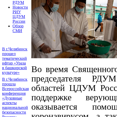
РДУМ
Новости
РИУ
ЦДУМ
России
Обзор
СМИ
В г.Челябинск
прошел
тематический
ифтар «Ураза
Во время Священного
в башкирской
культуре»
председателя РДУ
В г.Челябинск
прошла
областей ЦДУМ Росс
Всероссийская
конференция
поддержке верую
«Духовные
аспекты
оказывается пом
национальной
безопасности
коронавирусом, а та
России»