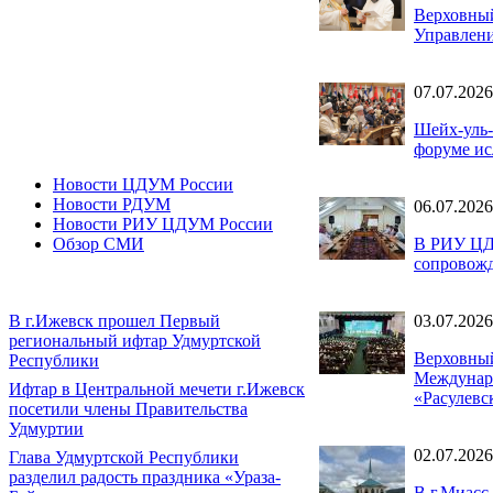
Верховный
Управлени
07.07.2026
Шейх-уль-
форуме ис
Новости ЦДУМ России
Новости РДУМ
06.07.2026
Новости РИУ ЦДУМ России
В РИУ ЦДУ
Обзор СМИ
сопровожд
03.07.2026
В г.Ижевск прошел Первый
региональный ифтар Удмуртской
Верховный
Республики
Междунаро
Ифтар в Центральной мечети г.Ижевск
«Расулевс
посетили члены Правительства
Удмуртии
02.07.2026
Глава Удмуртской Республики
разделил радость праздника «Ураза-
В г.Миасс