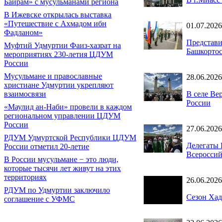
Байрам» с мусульманами региона
В Ижевске открылась выставка
«Путешествие с Ахмадом ибн
01.07.2026
Фадланом»
Представи
Муфтий Удмуртии Фаиз-хазрат на
Башкортос
мероприятиях 230-летия ЦДУМ
России
Мусульмане и православные
28.06.2026
христиане Удмуртии укрепляют
В селе Ве
взаимосвязи
России
«Маулид ан-Наби» провели в каждом
региональном управлении ЦДУМ
России
27.06.2026
РДУМ Удмуртской Республики ЦДУМ
Делегаты 
России отметил 20-летие
Всероссий
В России мусульмане − это люди,
которые тысячи лет живут на этих
территориях
26.06.2026
РДУМ по Удмуртии заключило
Сезон Хад
соглашение с УФМС