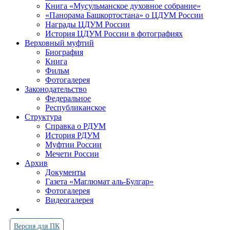
Книга «Мусульманское духовное собрание»
«Панорама Башкортостана» о ЦДУМ России
Награды ЦДУМ России
История ЦДУМ России в фотографиях
Верховный муфтий
Биография
Книга
Фильм
Фотогалерея
Законодательство
Федеральное
Республиканское
Структура
Справка о РДУМ
История РДУМ
Муфтии России
Мечети России
Архив
Документы
Газета «Маглюмат аль-Булгар»
Фотогалерея
Видеогалерея
Версия для ПК