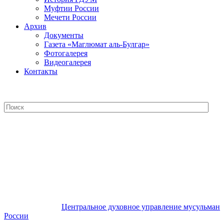
Муфтии России
Мечети России
Архив
Документы
Газета «Маглюмат аль-Булгар»
Фотогалерея
Видеогалерея
Контакты
Центральное духовное управление
мусульман России
Центральное духовное управление мусульман
России