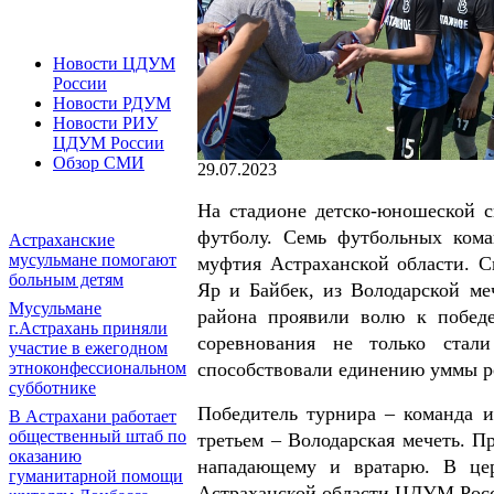
Новости ЦДУМ
России
Новости РДУМ
Новости РИУ
ЦДУМ России
Обзор СМИ
29.07.2023
На стадионе детско-юношеской 
футболу. Семь футбольных кома
Астраханские
мусульмане помогают
муфтия Астраханской области. С
больным детям
Яр и Байбек, из Володарской ме
Мусульмане
района проявили волю к победе
г.Астрахань приняли
соревнования не только стал
участие в ежегодном
этноконфессиональном
способствовали единению уммы р
субботнике
Победитель турнира – команда и
В Астрахани работает
общественный штаб по
третьем – Володарская мечеть. П
оказанию
нападающему и вратарю. В це
гуманитарной помощи
Астраханской области ЦДУМ Росс