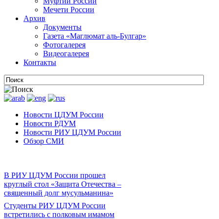
Муфтии России
Мечети России
Архив
Документы
Газета «Маглюмат аль-Булгар»
Фотогалерея
Видеогалерея
Контакты
Новости ЦДУМ России
Новости РДУМ
Новости РИУ ЦДУМ России
Обзор СМИ
В РИУ ЦДУМ России прошел
круглый стол «Защита Отечества –
священный долг мусульманина»
Студенты РИУ ЦДУМ России
встретились с полковым имамом