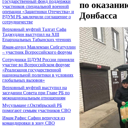
Государственный фонд поддержки
по оказани
участников специальной военной
операции «Защитники Отечества» и
Донбасса
РДУМ РБ заключили соглашение о
сотрудничестве
Верховный муфтий Талгат Сафа
Таджуддин выступил на ХIII
Епархиальных Табынских чтениях
Имам-ахунд Мавлемзан Сибгатуллин
– участник Всероссийского форума
Сотрудники ЦДУМ России приняли
участие во Всероссийском форуме
«Реализация государственной
национальной политики в условиях
глобальных вызовов»
Верховный муфтий выступил на
заседании Совета при Главе РБ по
межнациональным отношениям
Мусульмане г.Октябрьский РБ
помогают семьям участников СВО
Имам Рафис Сафин вернулся из
командировки в зону СВО