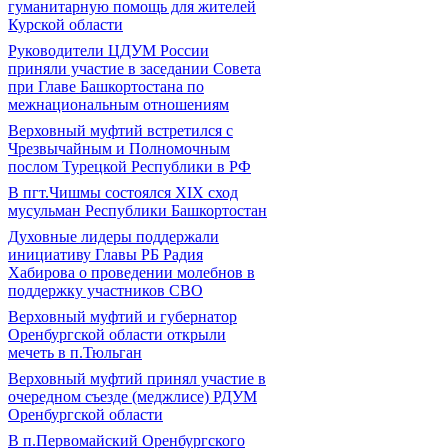
гуманитарную помощь для жителей
Курской области
Руководители ЦДУМ России
приняли участие в заседании Совета
при Главе Башкортостана по
межнациональным отношениям
Верховный муфтий встретился с
Чрезвычайным и Полномочным
послом Турецкой Республики в РФ
В пгт.Чишмы состоялся XIX сход
мусульман Республики Башкортостан
Духовные лидеры поддержали
инициативу Главы РБ Радия
Хабирова о проведении молебнов в
поддержку участников СВО
Верховный муфтий и губернатор
Оренбургской области открыли
мечеть в п.Тюльган
Верховный муфтий принял участие в
очередном съезде (меджлисе) РДУМ
Оренбургской области
В п.Первомайский Оренбургского