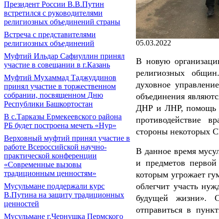
Президент России В.В.Путин
встретился с руководителями
религиозных объединений страны
Встреча с представителями
05.03.2022
религиозных объединений
Муфтий Ильдар Сафиуллин принял
В новую организаци
участие в совещании в г.Казань
религиозных общин
Муфтий Мухаммад Таджуддинов
духовное управлени
принял участие в торжественном
собрании, посвященном Дню
объединения являютс
Республики Башкортостан
ДНР и ЛНР, помощь в
В с.Тарказы Ермекеевского района
противодействие в
РБ будет построена мечеть «Нур»
стороны некоторых 
Верховный муфтий принял участие в
работе Всероссийской научно-
В данное время мусу
практической конференции
и предметов первой
«Современные вызовы
традиционным ценностям»
которым угрожает гум
облегчит участь нуж
Мусульмане поддержали курс
В.Путина на защиту традиционных
будущей жизни». С
ценностей
отправиться в пункт
Мусульмане г.Чернушка Пермского