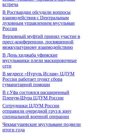
встреча
В Росгвардии обсудили вопросы
взаимодействия с Центральным
духовным управлением мусульман
России
Верховный муфтий принял участие в
пресс-конференции, посвященной
межкультурному взаимодействию
В День хиджаба уфимские
мусульманки плели маскировочные
сети
В медресе «Нуруль Ислам» ЦДУМ
России работает пункт сбора
гуманитарной помощи
В г.Уфа состоялся расширенный
Пленум-Шура ЦДУМ России
Сотрудники ЦДУМ России
отправили очередной груз в зону
специальной военной операции
Чекмагушевские мусульмане подвели
итоги года