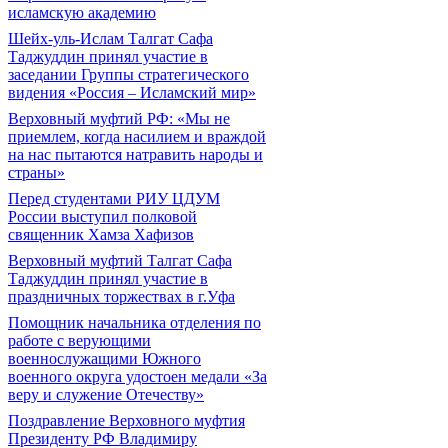
исламскую академию
Шейх-уль-Ислам Талгат Сафа
Таджуддин принял участие в
заседании Группы стратегического
видения «Россия – Исламский мир»
Верховный муфтий РФ: «Мы не
приемлем, когда насилием и враждой
на нас пытаются натравить народы и
страны»
Перед студентами РИУ ЦДУМ
России выступил полковой
священник Хамза Хафизов
Верховный муфтий Талгат Сафа
Таджуддин принял участие в
праздничных торжествах в г.Уфа
Помощник начальника отделения по
работе с верующими
военнослужащими Южного
военного округа удостоен медали «За
веру и служение Отечеству»
Поздравление Верховного муфтия
Президенту РФ Владимиру