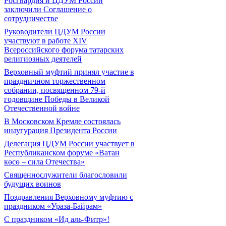
Росгвардия и ЦДУМ России
заключили Соглашение о
сотрудничестве
Руководители ЦДУМ России
участвуют в работе XIV
Всероссийского форума татарских
религиозных деятелей
Верховный муфтий принял участие в
праздничном торжественном
собрании, посвященном 79-й
годовщине Победы в Великой
Отечественной войне
В Московском Кремле состоялась
инаугурация Президента России
Делегация ЦДУМ России участвует в
Республиканском форуме «Ватан
көсө – сила Отечества»
Священнослужители благословили
будущих воинов
Поздравления Верховному муфтию с
праздником «Ураза-Байрам»
С праздником «Ид аль-Фитр»!