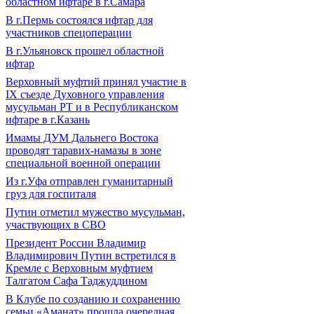
областном ифтаре в г.Самара
В г.Пермь состоялся ифтар для
участников спецоперации
В г.Ульяновск прошел областной
ифтар
Верховный муфтий принял участие в
IХ съезде Духовного управления
мусульман РТ и в Республиканском
ифтаре в г.Казань
Имамы ДУМ Дальнего Востока
проводят таравих-намазы в зоне
специальной военной операции
Из г.Уфа отправлен гуманитарный
груз для госпиталя
Путин отметил мужество мусульман,
участвующих в СВО
Президент России Владимир
Владимирович Путин встретился в
Кремле с Верховным муфтием
Талгатом Сафа Таджуддином
В Клубе по созданию и сохранению
семьи «Аманат» прошла очередная