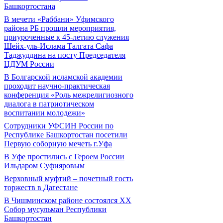
Башкортостана
В мечети «Раббани» Уфимского
района РБ прошли мероприятия,
приуроченные к 45-летию служения
Шейх-уль-Ислама Талгата Сафа
Таджуддина на посту Председателя
ЦДУМ России
В Болгарской исламской академии
проходит научно-практическая
конференция «Роль межрелигиозного
диалога в патриотическом
воспитании молодежи»
Сотрудники УФСИН России по
Республике Башкортостан посетили
Первую соборную мечеть г.Уфа
В Уфе простились с Героем России
Ильдаром Суфияровым
Верховный муфтий – почетный гость
торжеств в Дагестане
В Чишминском районе состоялся XX
Собор мусульман Республики
Башкортостан