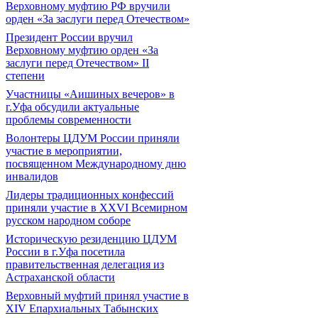
Верховному муфтию РФ вручили
орден «За заслуги перед Отечеством»
Президент России вручил
Верховному муфтию орден «За
заслуги перед Отечеством» II
степени
Участницы «Аишиных вечеров» в
г.Уфа обсудили актуальные
проблемы современности
Волонтеры ЦДУМ России приняли
участие в мероприятии,
посвященном Международному дню
инвалидов
Лидеры традиционных конфессий
приняли участие в XXVI Всемирном
русском народном соборе
Историческую резиденцию ЦДУМ
России в г.Уфа посетила
правительственная делегация из
Астраханской области
Верховный муфтий принял участие в
ХIV Епархиальных Табынских