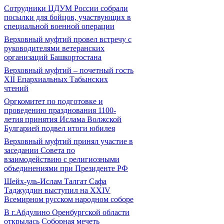
Сотрудники ЦДУМ России собрали
посылки для бойцов, участвующих в
специальной военной операции
Верховный муфтий провел встречу с
руководителями ветеранских
организаций Башкортостана
Верховный муфтий – почетный гость
ХII Епархиальных Табынских
чтений
Оргкомитет по подготовке и
проведению празднования 1100-
летия принятия Ислама Волжской
Булгарией подвел итоги юбилея
Верховный муфтий принял участие в
заседании Совета по
взаимодействию с религиозными
объединениями при Президенте РФ
Шейх-уль-Ислам Талгат Сафа
Таджуддин выступил на XXIV
Всемирном русском народном соборе
В г.Абдулино Оренбургской области
открылась Соборная мечеть