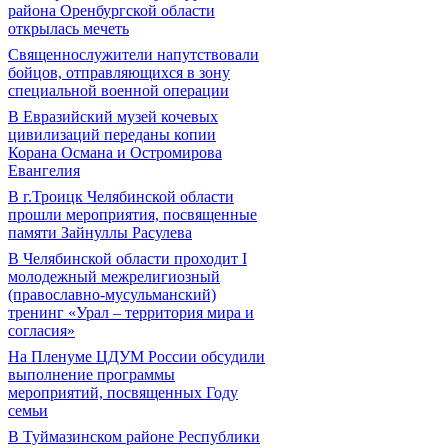
района Оренбургской области
открылась мечеть
Священнослужители напутствовали
бойцов, отправляющихся в зону
специальной военной операции
В Евразийский музей кочевых
цивилизаций переданы копии
Корана Османа и Остромирова
Евангелия
В г.Троицк Челябинской области
прошли мероприятия, посвященные
памяти Зайнуллы Расулева
В Челябинской области проходит I
молодежный межрелигиозный
(православно-мусульманский)
тренинг «Урал – территория мира и
согласия»
На Пленуме ЦДУМ России обсудили
выполнение программы
мероприятий, посвященных Году
семьи
В Туймазинском районе Республики