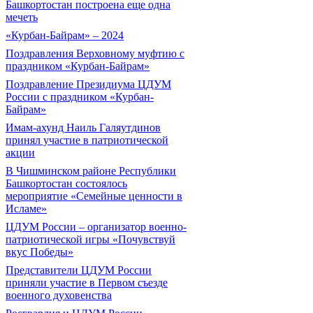
Башкортостан построена еще одна
мечеть
«Курбан-Байрам» – 2024
Поздравления Верховному муфтию с
праздником «Курбан-Байрам»
Поздравление Президиума ЦДУМ
России с праздником «Курбан-
Байрам»
Имам-ахунд Наиль Галяутдинов
принял участие в патриотической
акции
В Чишминском районе Республики
Башкортостан состоялось
мероприятие «Семейные ценности в
Исламе»
ЦДУМ России – организатор военно-
патриотической игры «Почувствуй
вкус Победы»
Представители ЦДУМ России
приняли участие в Первом съезде
военного духовенства