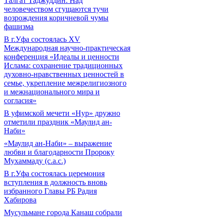
Талгат Таджуддин: Над
человечеством сгущаются тучи
возрождения коричневой чумы
фашизма
В г.Уфа состоялась XV
Международная научно-практическая
конференция «Идеалы и ценности
Ислама: сохранение традиционных
духовно-нравственных ценностей в
семье, укрепление межрелигиозного
и межнационального мира и
согласия»
В уфимской мечети «Нур» дружно
отметили праздник «Маулид ан-
Наби»
«Маулид ан-Наби» – выражение
любви и благодарности Пророку
Мухаммаду (с.а.с.)
В г.Уфа состоялась церемония
вступления в должность вновь
избранного Главы РБ Радия
Хабирова
Мусульмане города Канаш собрали