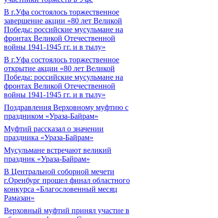
В г.Уфа состоялось торжественное
завершение акции «80 лет Великой
Победы: российские мусульмане на
фронтах Великой Отечественной
войны 1941-1945 гг. и в тылу»
В г.Уфа состоялось торжественное
открытие акции «80 лет Великой
Победы: российские мусульмане на
фронтах Великой Отечественной
войны 1941-1945 гг. и в тылу»
Поздравления Верховному муфтию с
праздником «Ураза-Байрам»
Муфтий рассказал о значении
праздника «Ураза-Байрам»
Мусульмане встречают великий
праздник «Ураза-Байрам»
В Центральной соборной мечети
г.Оренбург прошел финал областного
конкурса «Благословенный месяц
Рамазан»
Верховный муфтий принял участие в