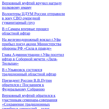
Верховный муфтий вручил награду
полковому имаму
Волонтеры ЦДУМ России отправили
в зону СВО очередной
гуманитарный груз
В г.Самара впервые прошел
областной ифтар
На железнодорожный вокзал г.Уфа
прибыл поезд акции Министерства
обороны РФ «Сила в правде»
Глава Администрации г.Уфа посетил
ифтар в Соборной мечети «Ляля-
Тюльпан»
В г.Ульяновск состоялся
традиционный областной ифтар
Президент России В.В.Путин
обратился с Посланием к
Федеральному Собранию
Верховный муфтий обратился к
участникам семинара-совещания
«Сохранение традиционных
семейных ценностей – залог