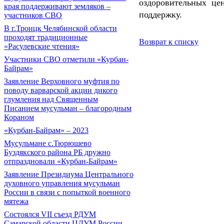
оздоровительных це
края поддерживают земляков –
поддержку.
участников СВО
В г.Троицк Челябинской области
проходят традиционные
Возврат к списку
«Расулевские чтения»
Участники СВО отметили «Курбан-
Байрам»
Заявление Верховного муфтия по
поводу варварской акции дикого
глумления над Священным
Писанием мусульман – благородным
Кораном
«Курбан-Байрам» – 2023
Мусульмане с.Тюрюшево
Буздякского района РБ дружно
отпраздновали «Курбан-Байрам»
Заявление Президиума Центрального
духовного управления мусульман
России в связи с попыткой военного
мятежа
Состоялся VII съезд РДУМ
Самарской области ЦДУМ России