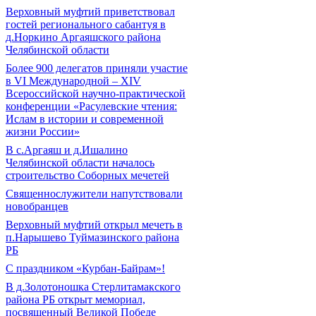
Верховный муфтий приветствовал
гостей регионального сабантуя в
д.Норкино Аргаяшского района
Челябинской области
Более 900 делегатов приняли участие
в VI Международной – ХIV
Всероссийской научно-практической
конференции «Расулевские чтения:
Ислам в истории и современной
жизни России»
В с.Аргаяш и д.Ишалино
Челябинской области началось
строительство Соборных мечетей
Священнослужители напутствовали
новобранцев
Верховный муфтий открыл мечеть в
п.Нарышево Туймазинского района
РБ
С праздником «Курбан-Байрам»!
В д.Золотоношка Стерлитамакского
района РБ открыт мемориал,
посвященный Великой Победе