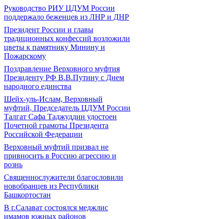
Руководство РИУ ЦДУМ России
поддержало беженцев из ЛНР и ДНР
Президент России и главы
традиционных конфессий возложили
цветы к памятнику Минину и
Пожарскому
Поздравление Верховного муфтия
Президенту РФ В.В.Путину с Днем
народного единства
Шейх-уль-Ислам, Верховный
муфтий, Председатель ЦДУМ России
Талгат Сафа Таджуддин удостоен
Почетной грамоты Президента
Российской Федерации
Верховный муфтий призвал не
привносить в Россию агрессию и
рознь
Священнослужители благословили
новобранцев из Республики
Башкортостан
В г.Салават состоялся меджлис
имамов южных районов