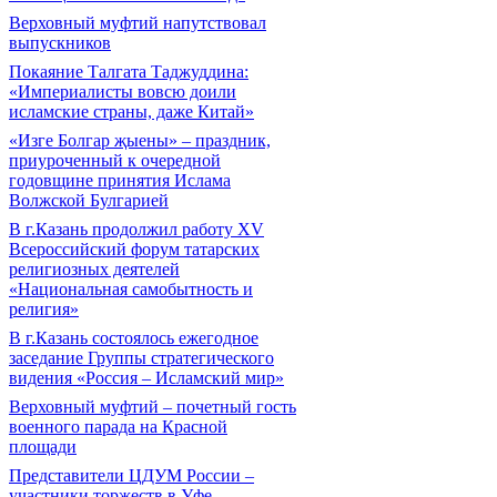
Верховный муфтий напутствовал
выпускников
Покаяние Талгата Таджуддина:
«Империалисты вовсю доили
исламские страны, даже Китай»
«Изге Болгар җыены» – праздник,
приуроченный к очередной
годовщине принятия Ислама
Волжской Булгарией
В г.Казань продолжил работу XV
Всероссийский форум татарских
религиозных деятелей
«Национальная самобытность и
религия»
В г.Казань состоялось ежегодное
заседание Группы стратегического
видения «Россия – Исламский мир»
Верховный муфтий – почетный гость
военного парада на Красной
площади
Представители ЦДУМ России –
участники торжеств в Уфе