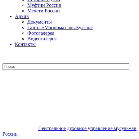
Муфтии России
Мечети России
Архив
Документы
Газета «Маглюмат аль-Булгар»
Фотогалерея
Видеогалерея
Контакты
Центральное духовное управление
мусульман России
Центральное духовное управление мусульман
России