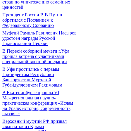
стран по уничтожению семейных
ценностей
Президент России В.В.Путин
обратился с Посланием к
Федеральному Собранию
Муфтий Рамиль Равилович Насыров
удостоен награды Русской
Православной Церкви
В Первой соборной мечети г.Уфа
прошла встреча с участниками
специальной военной операции
В Уфе простились с первым
Президентом Республики
Башкортостан Муртазой
Губайдулловичем Рахимовым
В Екатеринбурге прошла VI
Межрегиональная научно-
практическая конференция «Ислам
на Урале: история, современность,
вызовы»
Верховный муфтий РФ призвал
«выгнать» из Крыма