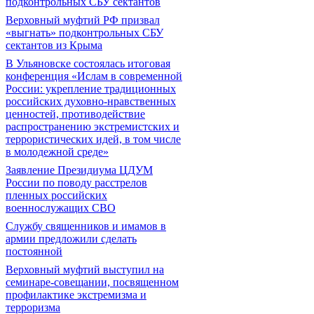
подконтрольных СБУ сектантов
Верховный муфтий РФ призвал
«выгнать» подконтрольных СБУ
сектантов из Крыма
В Ульяновске состоялась итоговая
конференция «Ислам в современной
России: укрепление традиционных
российских духовно-нравственных
ценностей, противодействие
распространению экстремистских и
террористических идей, в том числе
в молодежной среде»
Заявление Президиума ЦДУМ
России по поводу расстрелов
пленных российских
военнослужащих СВО
Службу священников и имамов в
армии предложили сделать
постоянной
Верховный муфтий выступил на
семинаре-совещании, посвященном
профилактике экстремизма и
терроризма