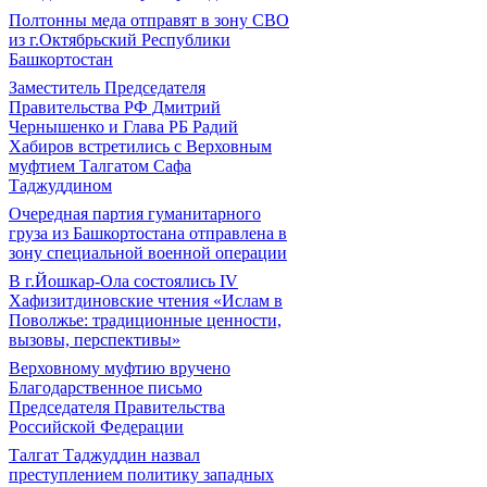
Полтонны меда отправят в зону СВО
из г.Октябрьский Республики
Башкортостан
Заместитель Председателя
Правительства РФ Дмитрий
Чернышенко и Глава РБ Радий
Хабиров встретились с Верховным
муфтием Талгатом Сафа
Таджуддином
Очередная партия гуманитарного
груза из Башкортостана отправлена в
зону специальной военной операции
В г.Йошкар-Ола состоялись IV
Хафизитдиновские чтения «Ислам в
Поволжье: традиционные ценности,
вызовы, перспективы»
Верховному муфтию вручено
Благодарственное письмо
Председателя Правительства
Российской Федерации
Талгат Таджуддин назвал
преступлением политику западных