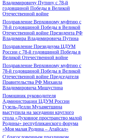
Владимировичу Путину с 78-й
годовщиной Победы в Великой
Отечественной войне
Поздравление Верховному муфтию с
78-й годовщиной Победы в Великой
Отечественной войне Президента РФ
Владимира Владимировича Путина
Поздравление Президиума ЦДУМ
России с 78-й годовщиной Победы в
Великой Отечественной войне
Поздравление Верховному муфтию с
78-й годовщиной Победы в Великой
Отечественной войне Председателя
Правительства РФ Михаила
Владимировича Мишустина
Помощник руководителя
Администрации ЦДУМ России
Гузель-Делли Мухаметшина
выступила на заседании круглого
стола «Духовное пространство малой
Родины» республиканского форума
«Моя малая Родина – Атайсал»
С благословенным праздником