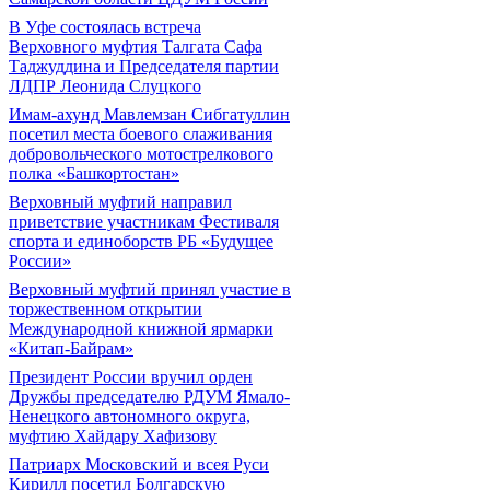
В Уфе состоялась встреча
Верховного муфтия Талгата Сафа
Таджуддина и Председателя партии
ЛДПР Леонида Слуцкого
Имам-ахунд Мавлемзан Сибгатуллин
посетил места боевого слаживания
добровольческого мотострелкового
полка «Башкортостан»
Верховный муфтий направил
приветствие участникам Фестиваля
спорта и единоборств РБ «Будущее
России»
Верховный муфтий принял участие в
торжественном открытии
Международной книжной ярмарки
«Китап-Байрам»
Президент России вручил орден
Дружбы председателю РДУМ Ямало-
Ненецкого автономного округа,
муфтию Хайдару Хафизову
Патриарх Московский и всея Руси
Кирилл посетил Болгарскую