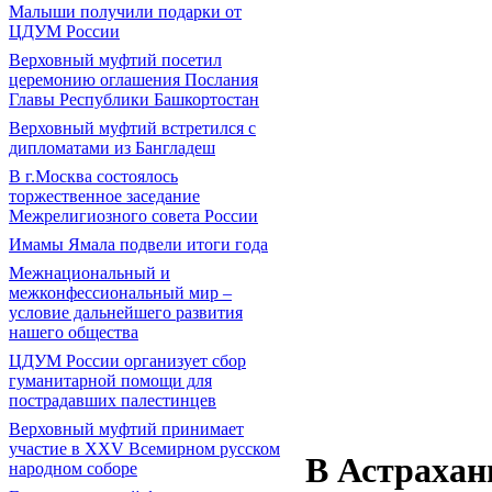
Малыши получили подарки от
ЦДУМ России
Верховный муфтий посетил
церемонию оглашения Послания
Главы Республики Башкортостан
Верховный муфтий встретился с
дипломатами из Бангладеш
В г.Москва состоялось
торжественное заседание
Межрелигиозного совета России
Имамы Ямала подвели итоги года
Межнациональный и
межконфессиональный мир –
условие дальнейшего развития
нашего общества
ЦДУМ России организует сбор
гуманитарной помощи для
пострадавших палестинцев
Верховный муфтий принимает
участие в XXV Всемирном русском
В Астрахан
народном соборе