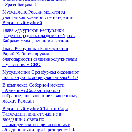
«Ураза-Байрам»!
Мусульмане России молятся за
участников военной спецоперации –
Верховный муфтий
Глава Удмуртской Республики
разделил радость праздника «Ураза-
Байрам» с мусульманами региона
Глава Республики Башкортостан
Радий Хабиров вручил
благодарности священнослужителям
– участникам СВО
Мусульманки Оренбуржья оказывают
посильную помощь участникам СВО
В комплексе Соборной мечети
«Аннаби» г.Салават прошло
собрание, посвященное Священному
месяцу Рамазан
Верховный муфтий Талгат Сафа
Таджуддин принял участие в
заседании Совета по
взаимодействию с религиозными
объединениями при Президенте РФ