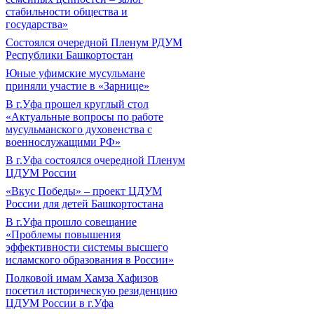
стабильности общества и
государства»
Состоялся очередной Пленум РДУМ
Республики Башкортостан
Юные уфимские мусульмане
приняли участие в «Зарнице»
В г.Уфа прошел круглый стол
«Актуальные вопросы по работе
мусульманского духовенства с
военнослужащими РФ»
В г.Уфа состоялся очередной Пленум
ЦДУМ России
«Вкус Победы» – проект ЦДУМ
России для детей Башкортостана
В г.Уфа прошло совещание
«Проблемы повышения
эффективности системы высшего
исламского образования в России»
Полковой имам Хамза Хафизов
посетил историческую резиденцию
ЦДУМ России в г.Уфа