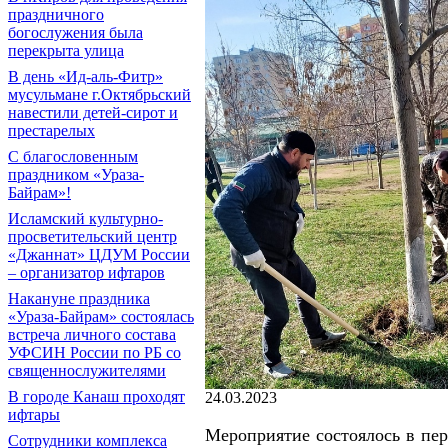
праздничного
богослужения была
перекрыта улица
В день «Ид-аль-Фитр»
мусульмане г.Октябрьский
навестили детей-сирот и
престарелых
С благословенным
праздником «Ураза-
Байрам»!
Исламский культурно-
просветительский центр
«Джаннат» ЦДУМ России
– организатор ифтаров
Накануне праздника
«Ураза-Байрам» состоялась
встреча личного состава
УФСИН России по РБ со
священнослужителями
В городе Канаш проходят
24.03.2023
ифтары
Мероприятие состоялось в пе
Сотрудники комплекса