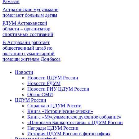
Рамазан
Астраханские мусульмане
помогают больным детям
РДУМ Астраханской
области – организатор
спортивных состязаний
В Астрахани работает
общественный штаб по
оказанию гуманитарной
помощи жителям Донбасса
Новости
Новости ЦДУМ России
Новости РДУМ
Новости РИУ ЦДУМ России
Обзор СМИ
ЦДУМ России
Справка о ЦДУМ России
Книга «Исторические очерки»
Книга «Мусульманское духовное собрание»
«Панорама Башкортостана» о ЦДУМ России
Награды ЦДУМ России
История ЦДУМ России в фотографиях