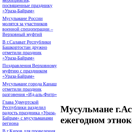
мероприятия,
посвященные празднику
«Ураза-Байрам»
Мусульмане России
молятся за участников
военной спецоперации –
Верховный муфтий
В г.Салават Республики
Башкортостан дружно
отметили праздник
«Ураза-Байрам»
Поздравления Верховному
муфтию с праздником
«Ураза-Байрам»
Мусульмане города Канаш
отметили праздник
разговения «Ид-аль-Фитр»
Глава Удмуртской
Мусульмане г.Ас
Республики разделил
радость праздника «Ураза-
ежегодном этно
Байрам» с мусульманами
региона
В г.Киров для проведения