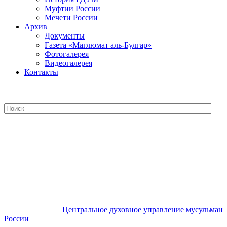
Муфтии России
Мечети России
Архив
Документы
Газета «Маглюмат аль-Булгар»
Фотогалерея
Видеогалерея
Контакты
Центральное духовное управление
мусульман России
Центральное духовное управление мусульман
России