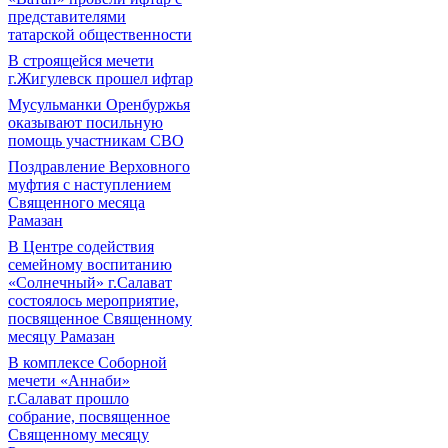
представителями
татарской общественности
В строящейся мечети
г.Жигулевск прошел ифтар
Мусульманки Оренбуржья
оказывают посильную
помощь участникам СВО
Поздравление Верховного
муфтия с наступлением
Священного месяца
Рамазан
В Центре содействия
семейному воспитанию
«Солнечный» г.Салават
состоялось мероприятие,
посвященное Священному
месяцу Рамазан
В комплексе Соборной
мечети «Аннаби»
г.Салават прошло
собрание, посвященное
Священному месяцу