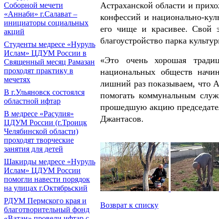
Астраханской области и прихо
Соборной мечети
«Аннаби» г.Салават –
конфессий и национально-кул
инициаторы социальных
его чище и красивее. Свой 
акций
благоустройство парка культу
Cтуденты медресе «Нуруль
Ислам» ЦДУМ России в
«Это очень хорошая традиц
Священный месяц Рамазан
проходят практику в
национальных обществ начи
мечетях
лишний раз показываем, что А
В г.Ульяновск состоялся
помогать коммунальным служ
областной ифтар
прошедшую акцию председате
В медресе «Расулия»
Джантасов.
ЦДУМ России (г.Троицк
Челябинской области)
проходят творческие
занятия для детей
Шакирды медресе «Нуруль
Ислам» ЦДУМ России
помогли навести порядок
на улицах г.Октябрьский
РДУМ Пермского края и
Возврат к списку
благотворительный фонд
«Ватан» провели ифтар с