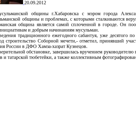
20.09.2012
сульманской общины г.Хабаровска с мэром города Алекса
льманской общины и проблемах, с которыми сталкиваются вер
ьманская община является самой сплоченной в городе. Он по
инициативам и добрым начинаниям мусульман.
едения традиционного ежегодного сабантуя, уже десятого по 
од строительство Соборной мечети,- отметил, принявший учас
ия России в ДФО Хамза-хазрат Кузнецов.
ерительной обстановке, завершилась вручением руководителю 
в и татарской тюбетейки, а также коллективным фотографирова