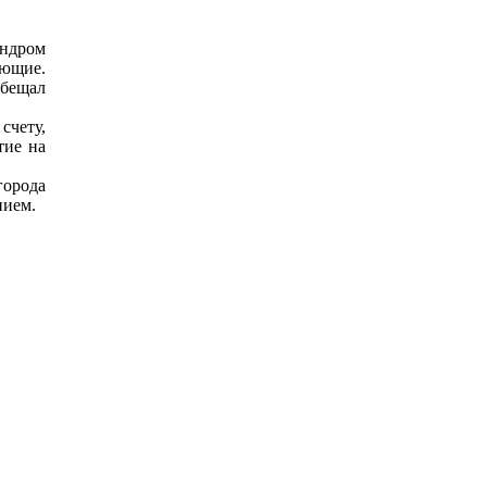
ндром
ующие.
обещал
счету,
тие на
города
нием.