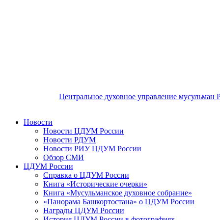
Центральное духовное управление мусульман 
Новости
Новости ЦДУМ России
Новости РДУМ
Новости РИУ ЦДУМ России
Обзор СМИ
ЦДУМ России
Справка о ЦДУМ России
Книга «Исторические очерки»
Книга «Мусульманское духовное собрание»
«Панорама Башкортостана» о ЦДУМ России
Награды ЦДУМ России
История ЦДУМ России в фотографиях