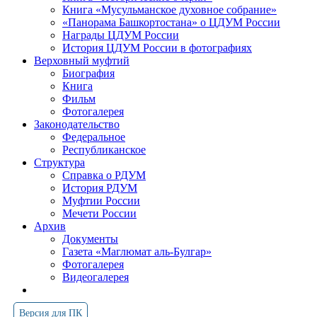
Книга «Мусульманское духовное собрание»
«Панорама Башкортостана» о ЦДУМ России
Награды ЦДУМ России
История ЦДУМ России в фотографиях
Верховный муфтий
Биография
Книга
Фильм
Фотогалерея
Законодательство
Федеральное
Республиканское
Структура
Справка о РДУМ
История РДУМ
Муфтии России
Мечети России
Архив
Документы
Газета «Маглюмат аль-Булгар»
Фотогалерея
Видеогалерея
Версия для ПК