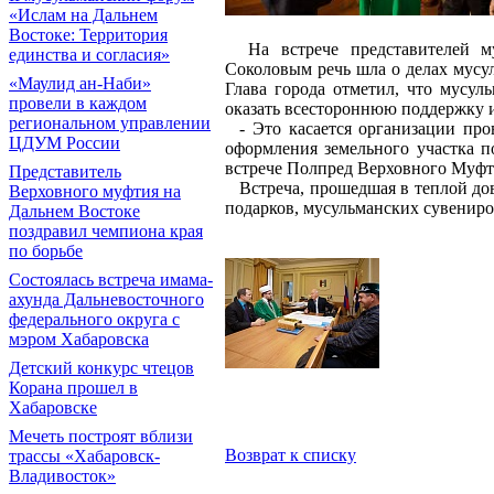
«Ислам на Дальнем
Востоке: Территория
На встрече представителей му
единства и согласия»
Соколовым речь шла о делах мусу
«Маулид ан-Наби»
Глава города отметил, что мусул
провели в каждом
оказать всестороннюю поддержку 
региональном управлении
- Это касается организации пров
ЦДУМ России
оформления земельного участка п
встрече Полпред Верховного Муфт
Представитель
Встреча, прошедшая в теплой дов
Верховного муфтия на
подарков, мусульманских сувениро
Дальнем Востоке
поздравил чемпиона края
по борьбе
Состоялась встреча имама-
ахунда Дальневосточного
федерального округа с
мэром Хабаровска
Детский конкурс чтецов
Корана прошел в
Хабаровске
Мечеть построят вблизи
Возврат к списку
трассы «Хабаровск-
Владивосток»