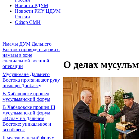
Новости РДУМ
Новости РИУ ЦДУМ
России
Обзор СМИ
Имамы ДУМ Дальнего
Востока проводят таравих-
намазы в зоне
специальной военной
О делах мусуль
операции
Мусульмане Дальнего
Востока протягивают руку
помощи Донбассу
В Хабаровске прошел
мусульманский форум
В Хабаровске прошел III
мусульманский форум
«Ислам на Дальнем
Востоке: уникальное и
всеобщее»
II мусульманский форум