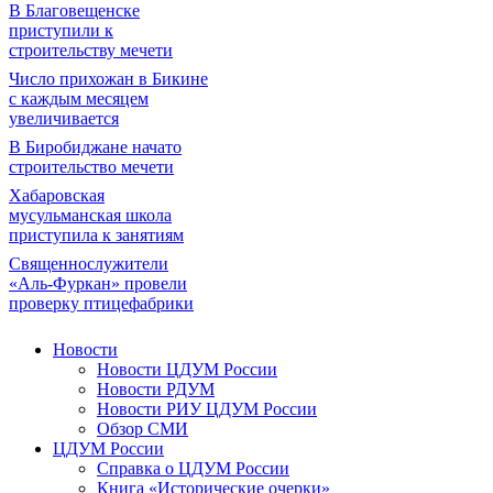
В Благовещенске
приступили к
строительству мечети
Число прихожан в Бикине
с каждым месяцем
увеличивается
В Биробиджане начато
строительство мечети
Хабаровская
мусульманская школа
приступила к занятиям
Священнослужители
«Аль-Фуркан» провели
проверку птицефабрики
Новости
Новости ЦДУМ России
Новости РДУМ
Новости РИУ ЦДУМ России
Обзор СМИ
ЦДУМ России
Справка о ЦДУМ России
Книга «Исторические очерки»