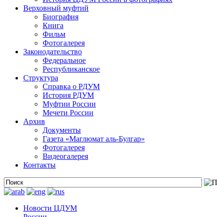
Верховный муфтий
Биография
Книга
Фильм
Фотогалерея
Законодательство
Федеральное
Республиканское
Структура
Справка о РДУМ
История РДУМ
Муфтии России
Мечети России
Архив
Документы
Газета «Маглюмат аль-Булгар»
Фотогалерея
Видеогалерея
Контакты
Новости ЦДУМ
России