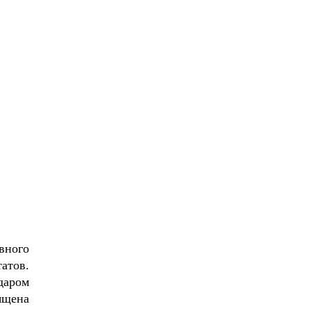
вного
атов.
даром
ящена