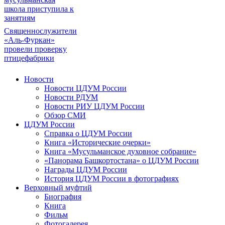
школа приступила к
занятиям
Священнослужители
«Аль-Фуркан»
провели проверку
птицефабрики
Новости
Новости ЦДУМ России
Новости РДУМ
Новости РИУ ЦДУМ России
Обзор СМИ
ЦДУМ России
Справка о ЦДУМ России
Книга «Исторические очерки»
Книга «Мусульманское духовное собрание»
«Панорама Башкортостана» о ЦДУМ России
Награды ЦДУМ России
История ЦДУМ России в фотографиях
Верховный муфтий
Биография
Книга
Фильм
Фотогалерея