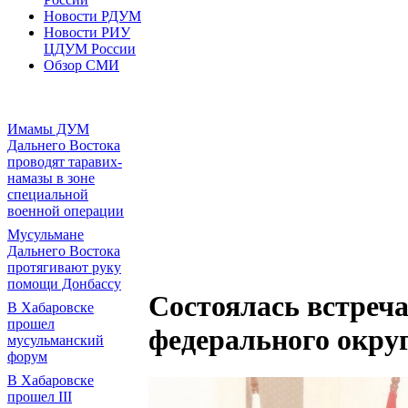
Новости РДУМ
Новости РИУ
ЦДУМ России
Обзор СМИ
Имамы ДУМ
Дальнего Востока
проводят таравих-
намазы в зоне
специальной
военной операции
Мусульмане
Дальнего Востока
протягивают руку
помощи Донбассу
Состоялась встреч
В Хабаровске
прошел
федерального окру
мусульманский
форум
В Хабаровске
прошел III