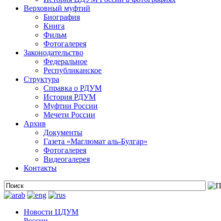
Верховный муфтий
Биография
Книга
Фильм
Фотогалерея
Законодательство
Федеральное
Республиканское
Структура
Справка о РДУМ
История РДУМ
Муфтии России
Мечети России
Архив
Документы
Газета «Маглюмат аль-Булгар»
Фотогалерея
Видеогалерея
Контакты
Новости ЦДУМ
России