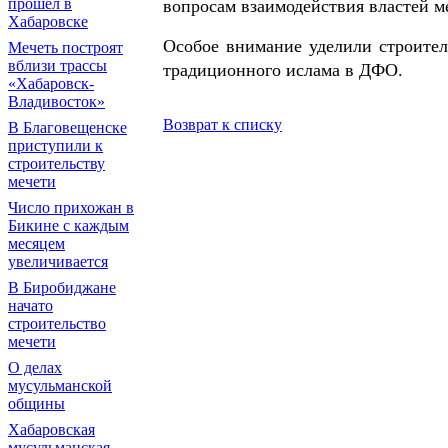
прошел в
вопросам взаимодействия властей м
Хабаровске
Особое внимание уделили строител
Мечеть построят
вблизи трассы
традиционного ислама в ДФО.
«Хабаровск-
Владивосток»
Возврат к списку
В Благовещенске
приступили к
строительству
мечети
Число прихожан в
Бикине с каждым
месяцем
увеличивается
В Биробиджане
начато
строительство
мечети
О делах
мусульманской
общины
Хабаровская
мусульманская