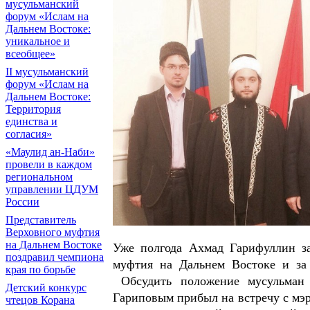
мусульманский
форум «Ислам на
Дальнем Востоке:
уникальное и
всеобщее»
II мусульманский
форум «Ислам на
Дальнем Востоке:
Территория
единства и
согласия»
«Маулид ан-Наби»
провели в каждом
региональном
управлении ЦДУМ
России
Представитель
Верховного муфтия
на Дальнем Востоке
Уже полгода Ахмад Гарифуллин за
поздравил чемпиона
муфтия на Дальнем Востоке и за 
края по борьбе
Обсудить положение мусульман
Детский конкурс
Гариповым прибыл на встречу с мэ
чтецов Корана