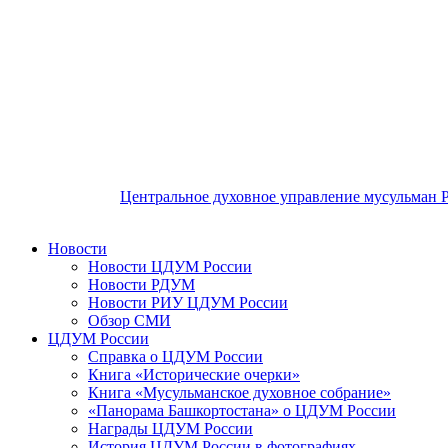
Центральное духовное управление мусульман 
Новости
Новости ЦДУМ России
Новости РДУМ
Новости РИУ ЦДУМ России
Обзор СМИ
ЦДУМ России
Справка о ЦДУМ России
Книга «Исторические очерки»
Книга «Мусульманское духовное собрание»
«Панорама Башкортостана» о ЦДУМ России
Награды ЦДУМ России
История ЦДУМ России в фотографиях