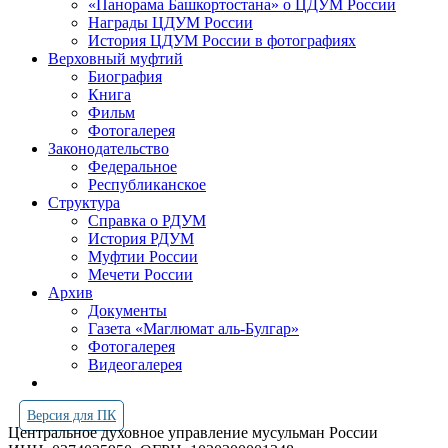
«Панорама Башкортостана» о ЦДУМ России
Награды ЦДУМ России
История ЦДУМ России в фотографиях
Верховный муфтий
Биография
Книга
Фильм
Фотогалерея
Законодательство
Федеральное
Республиканское
Структура
Справка о РДУМ
История РДУМ
Муфтии России
Мечети России
Архив
Документы
Газета «Маглюмат аль-Булгар»
Фотогалерея
Видеогалерея
Версия для ПК
Центральное духовное управление мусульман России