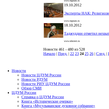
www.regnum.ru
19.10.2012
Эксперты НАК: Религиозн
www.regnum.ru
18.10.2012
Таджуддин отметил нехват
www.ufavesti.ru
Новости 461 - 480 из 528
Начало
|
Пред.
|
22
23
24
25
26
|
След.
|
Новости
Новости ЦДУМ России
Новости РДУМ
Новости РИУ ЦДУМ России
Обзор СМИ
ЦДУМ России
Справка о ЦДУМ России
Книга «Исторические очерки»
Книга «Мусульманское духовное собрание»