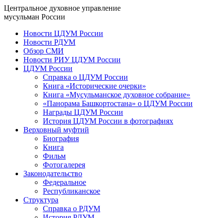
Центральное духовное управление
мусульман России
Новости ЦДУМ России
Новости РДУМ
Обзор СМИ
Новости РИУ ЦДУМ России
ЦДУМ России
Справка о ЦДУМ России
Книга «Исторические очерки»
Книга «Мусульманское духовное собрание»
«Панорама Башкортостана» о ЦДУМ России
Награды ЦДУМ России
История ЦДУМ России в фотографиях
Верховный муфтий
Биография
Книга
Фильм
Фотогалерея
Законодательство
Федеральное
Республиканское
Структура
Справка о РДУМ
История РДУМ