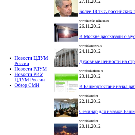
27.11.2012
Более 18 тыс. российских
www.interfax-religion.ru
26.11.2012
В Москве рассказали о му
www.islamnews.ru
24.11.2012
Новости ЦДУМ
Духовные ценности на стр
России
Новости РДУМ
www.bashinform.ru
Новости РИУ
23.11.2012
ЦДУМ России
Обзор СМИ
В Башкортостане начал ра
www.islamrf.ru
22.11.2012
Семинар для имамов Башк
www.islamrf.ru
20.11.2012