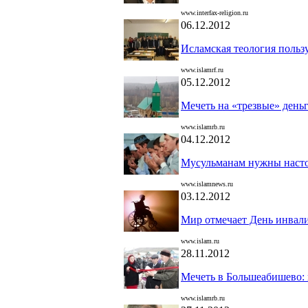
www.interfax-religion.ru
06.12.2012
Исламская теология польз
www.islamrf.ru
05.12.2012
Мечеть на «трезвые» день
www.islamrb.ru
04.12.2012
Мусульманам нужны насто
www.islamnews.ru
03.12.2012
Мир отмечает День инвал
www.islam.ru
28.11.2012
Мечеть в Большеабишево: 
www.islamrb.ru