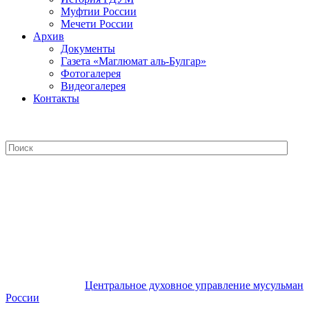
Муфтии России
Мечети России
Архив
Документы
Газета «Маглюмат аль-Булгар»
Фотогалерея
Видеогалерея
Контакты
Центральное духовное управление
мусульман России
Центральное духовное управление мусульман
России