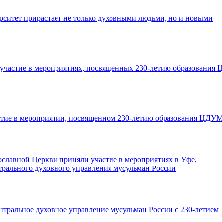
рситет прирастает не только духовными людьми, но и новыми
а участие в мероприятиях, посвященных 230-летию образования
тие в мероприятии, посвященном 230-летию образования ЦДУ
ославной Церкви приняли участие в мероприятиях в Уфе,
рального духовного управления мусульман России
тральное духовное управление мусульман России с 230-летием