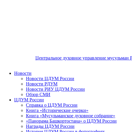
Центральное духовное управление мусульман 
Новости
Новости ЦДУМ России
Новости РДУМ
Новости РИУ ЦДУМ России
Обзор СМИ
ЦДУМ России
Справка о ЦДУМ России
Книга «Исторические очерки»
Книга «Мусульманское духовное собрание»
«Панорама Башкортостана» о ЦДУМ России
Награды ЦДУМ России
История ЦДУМ России в фотографиях