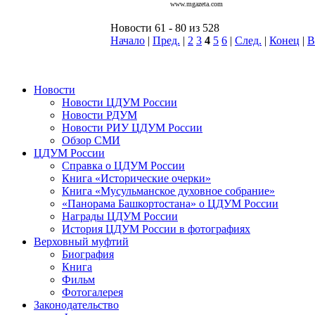
www.mgazeta.com
Новости 61 - 80 из 528
Начало
|
Пред.
|
2
3
4
5
6
|
След.
|
Конец
|
В
Новости
Новости ЦДУМ России
Новости РДУМ
Новости РИУ ЦДУМ России
Обзор СМИ
ЦДУМ России
Справка о ЦДУМ России
Книга «Исторические очерки»
Книга «Мусульманское духовное собрание»
«Панорама Башкортостана» о ЦДУМ России
Награды ЦДУМ России
История ЦДУМ России в фотографиях
Верховный муфтий
Биография
Книга
Фильм
Фотогалерея
Законодательство