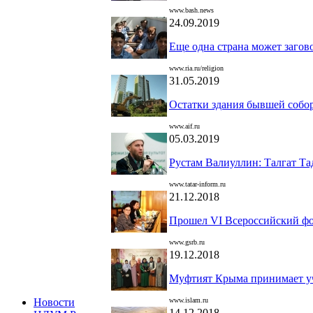
www.bash.news
24.09.2019
Еще одна страна может загов
www.ria.ru/religion
31.05.2019
Остатки здания бывшей собо
www.aif.ru
05.03.2019
Рустам Валиуллин: Талгат Та
www.tatar-inform.ru
21.12.2018
Прошел VI Всероссийский ф
www.gsrb.ru
19.12.2018
Муфтият Крыма принимает уч
www.islam.ru
Новости
14.12.2018