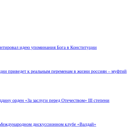
нтировал идею упоминания Бога в Конституции
ции приведет к реальным переменам в жизни россиян – муфтий
дину орден «За заслуги перед Отечеством» III степени
 Международном дискуссионном клубе «Валдай»