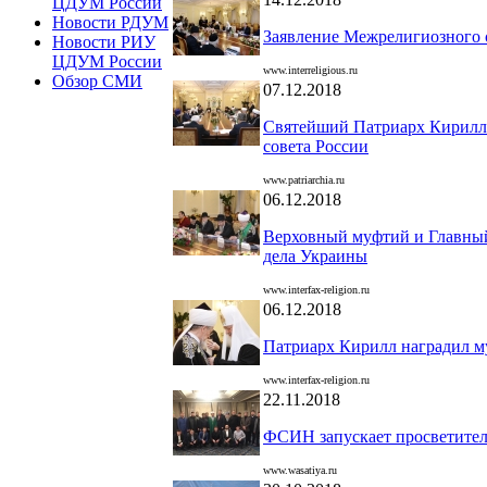
ЦДУМ России
Новости РДУМ
Заявление Межрелигиозного 
Новости РИУ
ЦДУМ России
www.interreligious.ru
Обзор СМИ
07.12.2018
Святейший Патриарх Кирилл 
совета России
www.patriarchia.ru
06.12.2018
Верховный муфтий и Главный
дела Украины
www.interfax-religion.ru
06.12.2018
Патриарх Кирилл наградил 
www.interfax-religion.ru
22.11.2018
ФСИН запускает просветител
www.wasatiya.ru