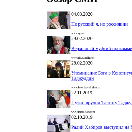
04.03.2020
Не русский я, но россиянин
www.rg.ru
29.02.2020
Верховный муфтий прокомме
www.ria.ru/religion
28.02.2020
Упоминание Бога в Конститу
Таджуддин
www.interfax-religion.ru
22.11.2019
Путин вручил Талгату Таджуд
www.islam-today.ru
02.10.2019
Радий Хабиров выступил на