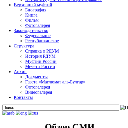
Верховный муфтий
Биография
Книга
Фильм
Фотогалерея
Законодательство
Федеральное
Республиканское
Структура
Справка о РДУМ
История РДУМ
Муфтии России
Мечети России
Архив
Документы
Газета «Маглюмат аль-Булгар»
Фотогалерея
Видеогалерея
Контакты
Обзор СМИ