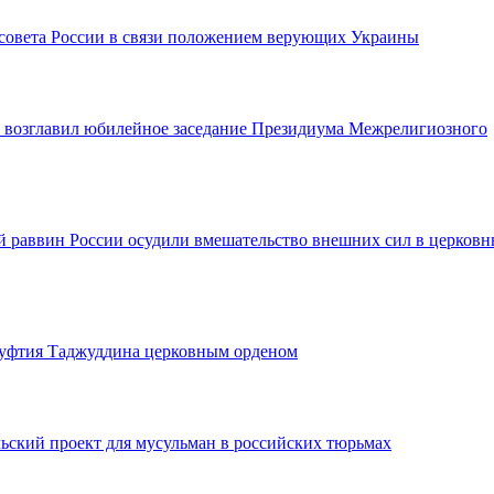
совета России в связи положением верующих Украины
возглавил юбилейное заседание Президиума Межрелигиозного
 раввин России осудили вмешательство внешних сил в церковн
муфтия Таджуддина церковным орденом
ьский проект для мусульман в российских тюрьмах