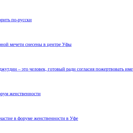
орить по-русски
рной мечети снесены в центре Уфы
джутдин – это человек, готовый ради согласия пожертвовать им
орум женственности
астие в форуме женственности в Уфе