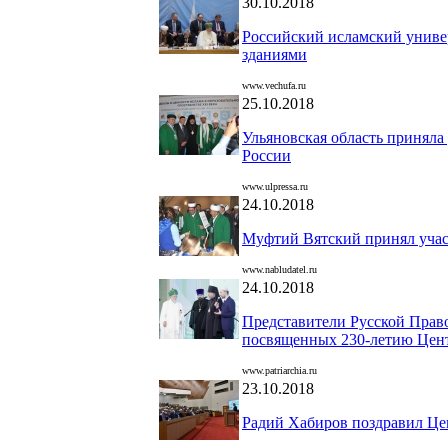
30.10.2018
Российский исламский униве
зданиями
www.vechufa.ru
25.10.2018
Ульяновская область принял
России
www.ulpressa.ru
24.10.2018
Муфтий Вятский принял учас
www.nabludatel.ru
24.10.2018
Представители Русской Прав
посвященных 230-летию Цент
www.patriarchia.ru
23.10.2018
Радий Хабиров поздравил Цен